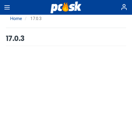
Skip
to
main
Home
17.0.3
content
17.0.3