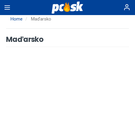
Skip
to
main
Home
Maďarsko
content
Maďarsko