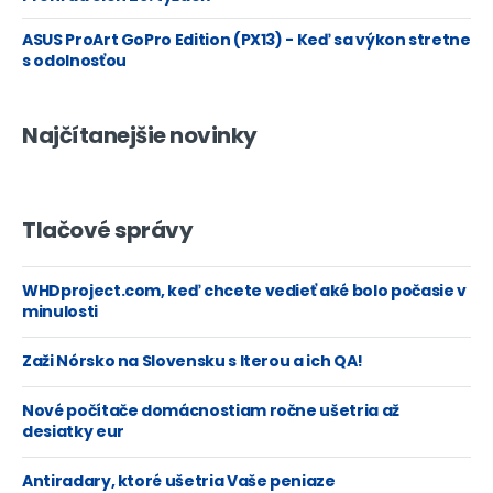
ASUS ProArt GoPro Edition (PX13) - Keď sa výkon stretne
s odolnosťou
Najčítanejšie novinky
Tlačové správy
WHDproject.com, keď chcete vedieť aké bolo počasie v
minulosti
Zaži Nórsko na Slovensku s Iterou a ich QA!
Nové počítače domácnostiam ročne ušetria až
desiatky eur
Antiradary, ktoré ušetria Vaše peniaze