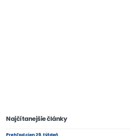
Najčítanejšie články
Prehľad cien 29. týždeň