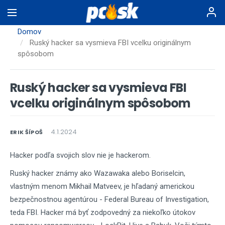
Skočiť
na
hlavný
Domov
obsah
Ruský hacker sa vysmieva FBI vcelku originálnym
spôsobom
Ruský hacker sa vysmieva FBI
vcelku originálnym spôsobom
4.1.2024
ERIK ŠÍPOŠ
Hacker podľa svojich slov nie je hackerom.
Ruský hacker známy ako Wazawaka alebo Boriselcin,
vlastným menom Mikhail Matveev, je hľadaný americkou
bezpečnostnou agentúrou -
Federal Bureau of Investigation,
teda FBI. Hacker má byť zodpovedný za niekoľko útokov