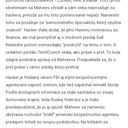
pomocou ransomwareov - LockBit, Hive a Babuk. Voči týmto
obvineniam sa Matveev ohradil a sám seba nepovažuje za
hackera, pretože sa mu toto pomenovanie nepáči. Namiesto
toho sa považuje za "samostatného špecialistu, ktorý využíva
znalosti". Hacker ďalej dodal, že jeho hlavnou motiváciou sú
financie, ale mal premýšľať aj o možnom predaji ľudí.
Následne potom znenazdajky "preskočil" na tému o tom, či
redaktori portálu TechCrunch vedia, ako prišiel o prst. To bola
údajne posledná správa od Matveeva. Predpokladá sa, že o
prst prišiel v rámci stávky, ktorú prehral.
Hacker je hľadaný okrem FBI aj inými bezpečnostnými
agentúrami naprieč svetom, kde tiež napáchal nemalé škody.
Podľa dostupných informácií sa stále nachádza vo svojej
domovskej krajine, teda Ruskej federácii a je málo
pravdepodobné, že ju aj opustí. Matveev sa namiesto
skrývania rozhodol "trolliť" americkú bezpečnostnú agentúru
predajom tričiek so svojou podobizňou. Na tričkách sa