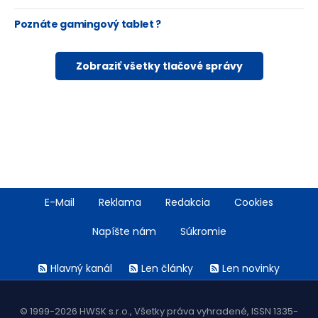
Poznáte gamingový tablet ?
Zobraziť všetky tlačové správy
Footer
E-Mail
Reklama
Redakcia
Cookies
menu
Napíšte nám
Súkromie
Rss
Hlavný kanál
Len články
Len novinky
menu
© 1999-2026 HWSK s.r.o., Všetky práva vyhradené, ISSN 1335-