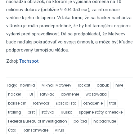
nachádza obrázok, na ktorom je vypísaná odmena na 10
miliónov dolárov (približne
9 404 050 eur), za informácie
vedúce k jeho dolapeniu. Vďaka tomu, že sa hacker nachádza
v Rusku je málo pravdepodobné, že by bol tamojšími orgánmi
vydaný pred spravodlivosť. Dá sa predpokladať, že Matveev
bude naďalej pokračovať vo svojej činnosti, a môže byť kľudne
podporovaný tamojšou vládou.
Zdroj:
Techspot
,
Tagy
novinka
Mikhail Matveev
lockbit
babuk
hive
hacker
FBI
zatykač
obvinenie
wazawaka
boriselcin
rozhvoor
špscialista
označenie
troll
trolling
prst
stávka
Rusko
spojené štáty americké
Federal Bureau of Investigation
polícia
napadnutie
útok
Ransomware
vírus