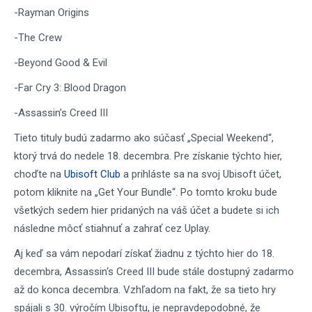
-Rayman Origins
-The Crew
-Beyond Good & Evil
-Far Cry 3: Blood Dragon
-Assassin’s Creed III
Tieto tituly budú zadarmo ako súčasť „Special Weekend“,
ktorý trvá do nedele 18. decembra. Pre získanie týchto hier,
choďte na
Ubisoft Club
a prihláste sa na svoj Ubisoft účet,
potom kliknite na „Get Your Bundle“. Po tomto kroku bude
všetkých sedem hier pridaných na váš účet a budete si ich
následne môcť stiahnuť a zahrať cez Uplay.
Aj keď sa vám nepodarí získať žiadnu z týchto hier do 18.
decembra, Assassin‘s Creed III bude stále dostupný zadarmo
až do konca decembra. Vzhľadom na fakt, že sa tieto hry
spájali s 30. výročím Ubisoftu, je nepravdepodobné, že