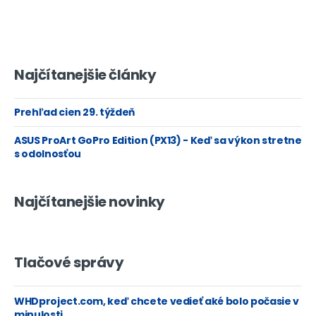
Najčítanejšie články
Prehľad cien 29. týždeň
ASUS ProArt GoPro Edition (PX13) - Keď sa výkon stretne
s odolnosťou
Najčítanejšie novinky
Tlačové správy
WHDproject.com, keď chcete vedieť aké bolo počasie v
minulosti