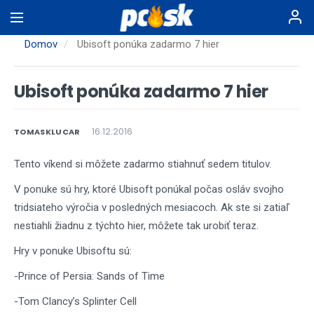
Skočiť
na
hlavný
Domov
Ubisoft ponúka zadarmo 7 hier
obsah
Ubisoft ponúka zadarmo 7 hier
16.12.2016
TOMASKLUCAR
Tento víkend si môžete zadarmo stiahnuť sedem titulov.
V ponuke sú hry, ktoré Ubisoft ponúkal počas osláv svojho
tridsiateho výročia v posledných mesiacoch. Ak ste si zatiaľ
nestiahli žiadnu z týchto hier, môžete tak urobiť teraz.
Hry v ponuke Ubisoftu sú:
-Prince of Persia: Sands of Time
-Tom Clancy’s Splinter Cell