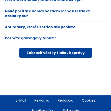
Zaži Nórsko na Slovensku s Iterou a ich QA!
Nové počítače domácnostiam ročne ušetria až
desiatky eur
Antiradary, ktoré ušetria Vaše peniaze
Poznáte gamingový tablet ?
Zobraziť všetky tlačové správy
Footer
E-Mail
Reklama
Redakcia
Cookies
menu
Napíšte nám
Súkromie