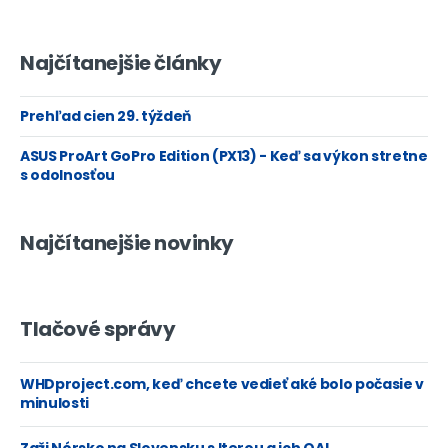
Najčítanejšie články
Prehľad cien 29. týždeň
ASUS ProArt GoPro Edition (PX13) - Keď sa výkon stretne
s odolnosťou
Najčítanejšie novinky
Tlačové správy
WHDproject.com, keď chcete vedieť aké bolo počasie v
minulosti