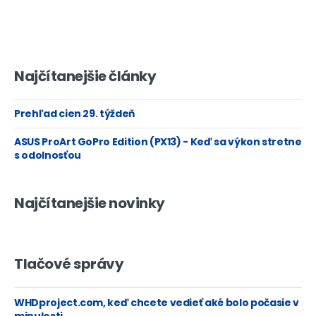
Najčítanejšie články
Prehľad cien 29. týždeň
ASUS ProArt GoPro Edition (PX13) - Keď sa výkon stretne
s odolnosťou
Najčítanejšie novinky
Tlačové správy
WHDproject.com, keď chcete vedieť aké bolo počasie v