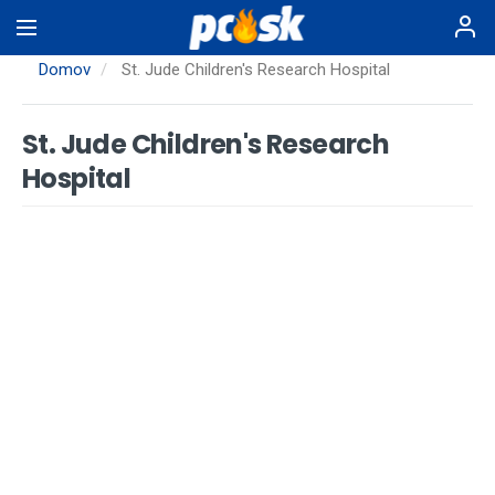
Skočiť
na
hlavný
Domov
St. Jude Children's Research Hospital
obsah
St. Jude Children's Research
Hospital