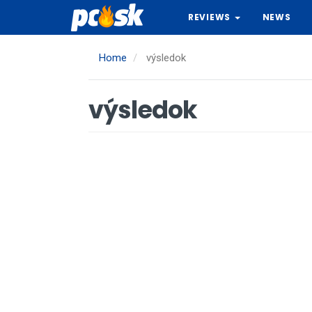
Skip
REVIEWS
NEWS
to
main
content
Home
výsledok
výsledok