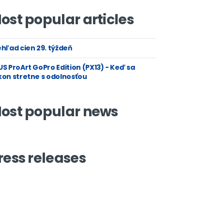
ost popular articles
hľad cien 29. týždeň
S ProArt GoPro Edition (PX13) - Keď sa
kon stretne s odolnosťou
ost popular news
ress releases