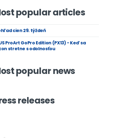
ost popular articles
hľad cien 29. týždeň
S ProArt GoPro Edition (PX13) - Keď sa
kon stretne s odolnosťou
ost popular news
ress releases