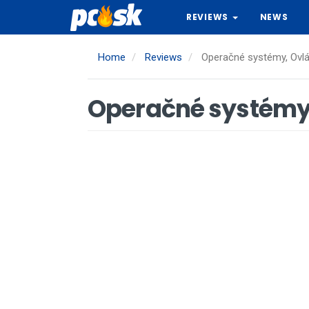
Skip
REVIEWS
NEWS
to
main
content
Home
Reviews
Operačné systémy, Ovlá
Operačné systémy,