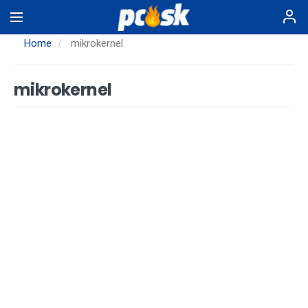
Skip
to
main
Home
mikrokernel
content
mikrokernel