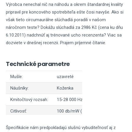
Výrobca nenechal nič na náhodu a okrem štandardnej kvality
pripravil pre koncového spotrebiteľa ešte čosi navyše. Ako si
však tieto circumaurálne slúchadlá poradili v našom
náročnom teste? Dokážu slúchadlá za 2986 Kč (cena ku dňu
6.10.2011) nadchnúť aj trénované ucho recenzenta? Viac sa
dozviete v dnešnej recenzii. Prajem príjemné čítanie.
Technické parametre
Mušle:
uzavreté
Náušníky:
Koženka
Kmitočtový rozsah:
15-28 000 Hz
Citlivosť:
100 db/mW (JEITA)
Impedancia:
40 ohm
Špecifikácie nám predpokladajú slušnú vybuditeľnosť aj z