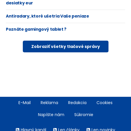
desiatky eur
Antiradary, ktoré ušetria Vaše peniaze
Poznáte gamingový tablet ?
Zobraziť všetky tlačové správy
Footer
E-Mail
Reklama
Redakcia
Cookies
menu
Napíšte nám
Súkromie
Rss
Hlavný kanál
Len články
Len novinky