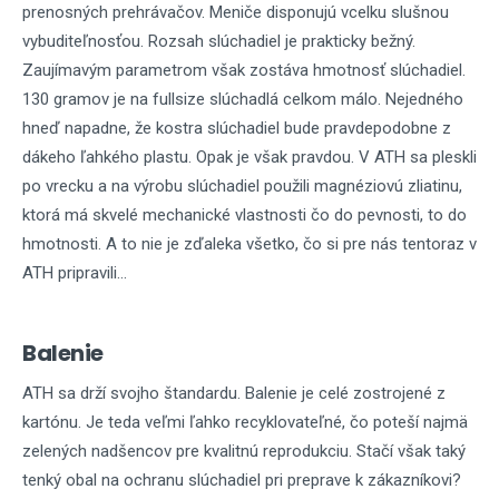
Zaťažiteľnosť:
1,3 W
prenosných prehrávačov. Meniče disponujú vcelku slušnou
vybuditeľnosťou. Rozsah slúchadiel je prakticky bežný.
Hmotnosť:
130 gramov
Zaujímavým parametrom však zostáva hmotnosť slúchadiel.
Kábel:
1,2 metra ODC meď
130 gramov je na fullsize slúchadlá celkom málo. Nejedného
hneď napadne, že kostra slúchadiel bude pravdepodobne z
Konektor:
3,5 mm Jack, priamy, pozlátený
dákeho ľahkého plastu. Opak je však pravdou. V ATH sa pleskli
po vrecku a na výrobu slúchadiel použili magnéziovú zliatinu,
ktorá má skvelé mechanické vlastnosti čo do pevnosti, to do
hmotnosti. A to nie je zďaleka všetko, čo si pre nás tentoraz v
ATH pripravili...
Balenie
ATH sa drží svojho štandardu. Balenie je celé zostrojené z
kartónu. Je teda veľmi ľahko recyklovateľné, čo poteší najmä
zelených nadšencov pre kvalitnú reprodukciu. Stačí však taký
tenký obal na ochranu slúchadiel pri preprave k zákazníkovi?