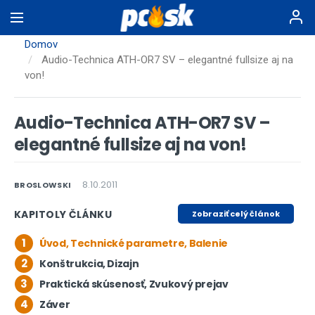
Skočiť
na
hlavný
Domov
obsah
Audio-Technica ATH-OR7 SV – elegantné fullsize aj na
von!
Audio-Technica ATH-OR7 SV –
elegantné fullsize aj na von!
8.10.2011
BROSLOWSKI
KAPITOLY ČLÁNKU
Zobraziť celý článok
1
Úvod, Technické parametre, Balenie
2
Konštrukcia, Dizajn
3
Praktická skúsenosť, Zvukový prejav
4
Záver