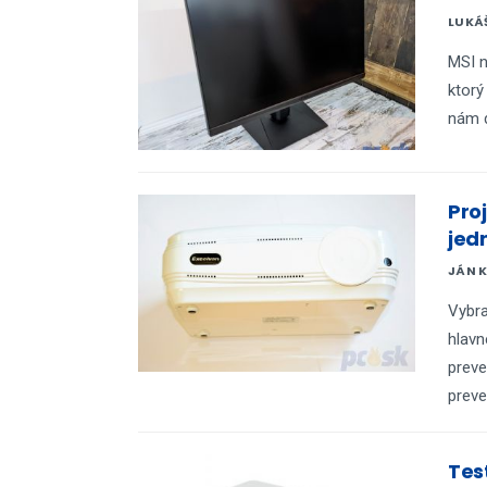
LUKÁ
MSI n
ktorý
nám d
Pro
jed
JÁN 
Vybra
hlavn
preve
preve
Tes