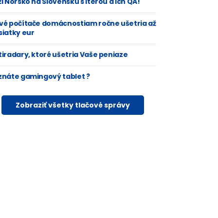
i Nórsko na Slovensku s Iterou a ich QA!
vé počítače domácnostiam ročne ušetria až
siatky eur
tiradary, ktoré ušetria Vaše peniaze
znáte gamingový tablet ?
Zobraziť všetky tlačové správy