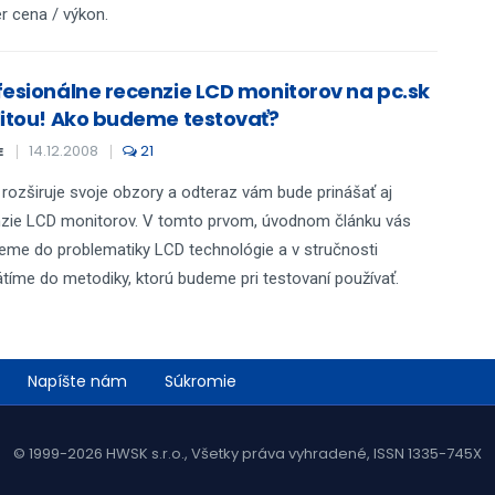
 cena / výkon.
fesionálne recenzie LCD monitorov na pc.sk
litou! Ako budeme testovať?
14.12.2008
21
E
 rozširuje svoje obzory a odteraz vám bude prinášať aj
zie LCD monitorov. V tomto prvom, úvodnom článku vás
eme do problematiky LCD technológie a v stručnosti
tíme do metodiky, ktorú budeme pri testovaní používať.
Napíšte nám
Súkromie
© 1999-2026 HWSK s.r.o., Všetky práva vyhradené, ISSN 1335-745X