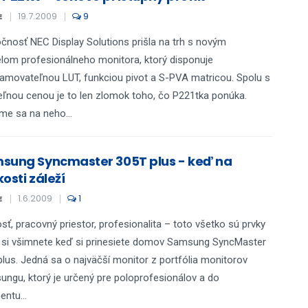
19.7.2009
9
E
čnosť NEC Display Solutions prišla na trh s novým
om profesionálneho monitora, ktorý disponuje
amovateľnou LUT, funkciou pivot a S-PVA matricou. Spolu s
teľnou cenou je to len zlomok toho, čo P221tka ponúka.
me sa na neho...
sung Syncmaster 305T plus - keď na
osti záleží
1.6.2009
1
E
sť, pracovný priestor, profesionalita – toto všetko sú prvky
 si všimnete keď si prinesiete domov Samsung SyncMaster
lus. Jedná sa o najväčší monitor z portfólia monitorov
ngu, ktorý je určený pre poloprofesionálov a do
ntu...