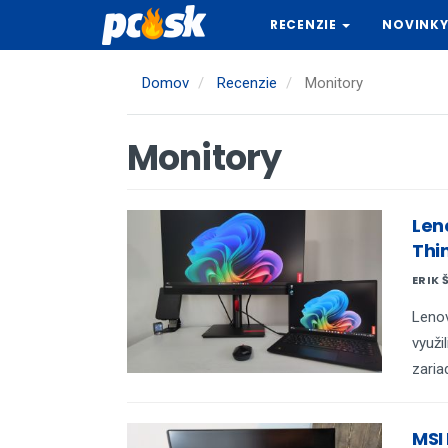
Skočiť
RECENZIE
NOVINK
na
hlavný
obsah
Domov
Recenzie
Monitory
Monitory
Len
Thi
ERIK 
Lenov
využi
zaria
MSI