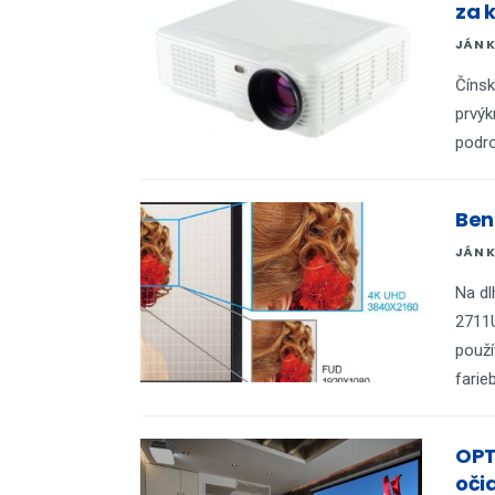
za 
JÁN 
Čínsk
prvýk
podro
Ben
JÁN 
Na dl
2711U
použí
farie
OPT
oči