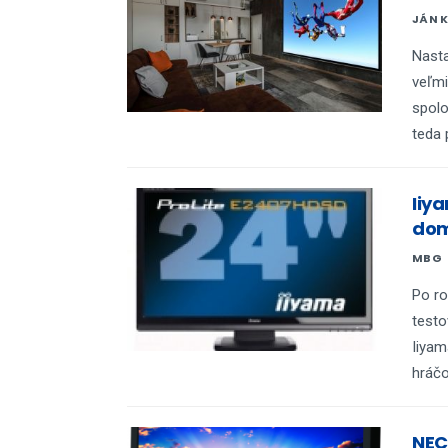
JÁN 
Nasta
veľmi
spol
teda 
Iiy
do
MBG
Po ro
testo
Iiyam
hráčo
NEC