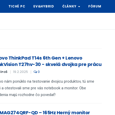
Y
TICHÉ PC
EV&HYBRID
ČLÁNKY
FÓRUM
ovo ThinkPad T14s 6th Gen + Lenovo
nkVision T27hv-30 - skvelá dvojka pre prácu
19.2.2025
0
ŠÍPOŠ
o nám ponúklo na testovanie dvojicu produktov, tú sme
li a otestovali sme pre vás notebook a monitor. Obe
denia majú rozhodne čo povedať!
 MAG274QRF-QD – 165Hz Herný monitor