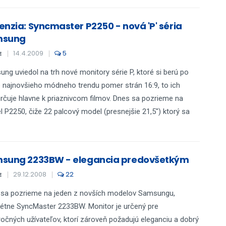
enzia: Syncmaster P2250 - nová 'P' séria
msung
14.4.2009
5
E
ng uviedol na trh nové monitory série P, ktoré si berú po
 najnovšieho módneho trendu pomer strán 16:9, to ich
rčuje hlavne k priaznivcom filmov. Dnes sa pozrieme na
 P2250, čiže 22 palcový model (presnejšie 21,5") ktorý sa
sung 2233BW - elegancia predovšetkým
29.12.2008
22
E
 sa pozrieme na jeden z novších modelov Samsungu,
étne SyncMaster 2233BW. Monitor je určený pre
očných užívateľov, ktorí zároveň požadujú eleganciu a dobrý