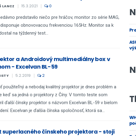
15.3.2021
0
Š LANCZ
N
edávno predstavilo niečo pre hráčov, monitor zo série MAG,
 disponuje obnovovacou frekvenciou 165Hz. Monitor sa k
Pre
ostal na týždenný test...
ASU
vý
jektor a Androidový multimediálny box v
nom - Excelvan BL-59
N
5.2.2019
2
KISTY
ť použiteľný a nebodaj kvalitný projektor je dnes problém a
e keď sa jedná o projektory z Číny. V tomto teste som
T
ril ďalší čínsky projektor s názvom Excelvan BL-59 v bielom
dení. Excelvan je ďalšia čínska spoločnosť, ktorá sa...
WH
poč
t superlacného čínskeho projektora - stojí