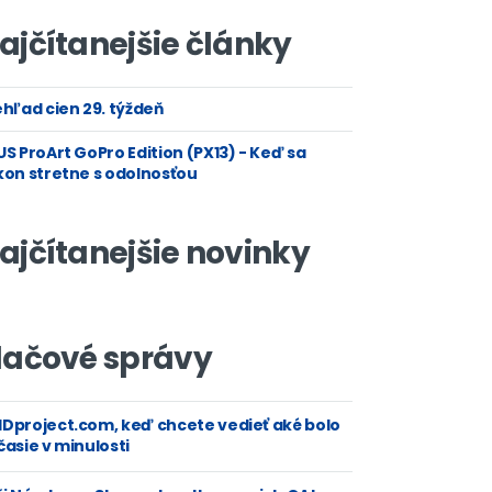
ajčítanejšie články
hľad cien 29. týždeň
S ProArt GoPro Edition (PX13) - Keď sa
kon stretne s odolnosťou
ajčítanejšie novinky
lačové správy
Dproject.com, keď chcete vedieť aké bolo
asie v minulosti