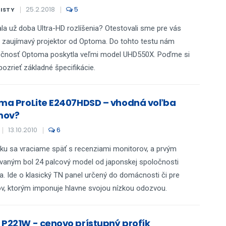
25.2.2018
5
KISTY
la už doba Ultra-HD rozlíšenia? Otestovali sme pre vás
 zaujímavý projektor od Optoma. Do tohto testu nám
očnosť Optoma poskytla veľmi model UHD550X. Poďme si
pozrieť základné špecifikácie.
ama ProLite E2407HDSD – vhodná voľba
mov?
13.10.2010
6
ku sa vraciame späť s recenziami monitorov, a prvým
vaným bol 24 palcový model od japonskej spoločnosti
a. Ide o klasický TN panel určený do domácnosti či pre
v, ktorým imponuje hlavne svojou nízkou odozvou.
 P221W - cenovo prístupný profík