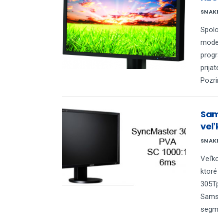
SNAK
Spolo
model
progr
prija
Pozri
Sam
veľk
SNAK
Veľko
ktoré
305Tp
Samsu
segme