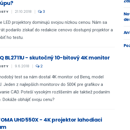
Zaž
kúpu?
21.10.2018
3
KISTY
No
de
e LED projektory dominujú svojou nízkou cenou. Nám sa
rát podarilo získať do redakcie cenovo dostupný projektor a
An
biť ho testu.
Po
Q BL2711U - skutočný 10-bitový 4K monitor
9.6.2018
2
KISTY
hodobý test sa nám dostal 4K monitor od Benq, model
. Jeden z najlepších monitorov do 500€ pre grafikov a
vanie CAD. Poteší vysokým rozlíšením ale taktiež podaním
b. Dokáže obhájiť svoju cenu?
OMA UHD550X - 4K projektor lahodiaci
am