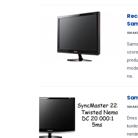
Rec
Sa
SNAK
Samsu
vzore
predu
model
na...
Sam
SNAK
Dnes
konkr
nenár