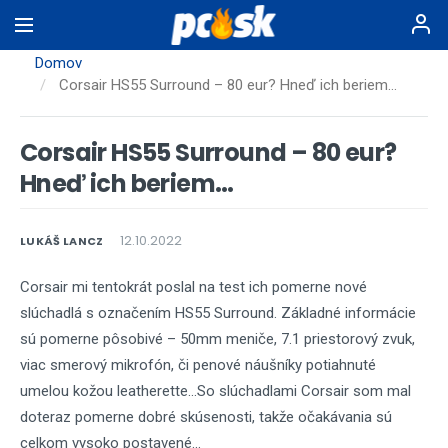
Skočiť
na
hlavný
Domov
obsah
Corsair HS55 Surround – 80 eur? Hneď ich beriem…
Corsair HS55 Surround – 80 eur?
Hneď ich beriem…
12.10.2022
LUKÁŠ LANCZ
Corsair mi tentokrát poslal na test ich pomerne nové
slúchadlá s označením HS55 Surround. Základné informácie
sú pomerne pôsobivé – 50mm meniče, 7.1 priestorový zvuk,
viac smerový mikrofón, či penové náušníky potiahnuté
umelou kožou leatherette...So slúchadlami Corsair som mal
doteraz pomerne dobré skúsenosti, takže očakávania sú
celkom vysoko postavené...