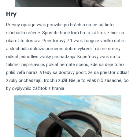
Hry
Presný opak je však použitie pri hrách a na tie sú tieto
slúchadla určené. Spustite hociktorú hru a zážitok z hier sa
okamžite dostaví. Priestorový 7.1 zvuk funguje vcelku dobre
a slúchadlá dokážu pomerne dobre vykresliť rôzne smery
odkiaľ jednotlivé zvuky prichádzajú. Kúpeľňový zvuk sa tu
takmer neprejavuje, pokiaľ nemáte scénu, kde sa deje toho
príliš veľa naraz. Vtedy sa dostavý pocit, že sa priestor odkiaľ
zvuky prichádzajú, trochu zúžil. Nie je to však nič zásadné, čo
by ovplyvnilo zážitok z hrania.