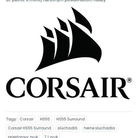
Tagy
Corsair
HS55
HS55 Surround
Corsair HS55 Surround
slúchadlá
herne sluchadla
priestorovy zvuk
7.1 zvuk