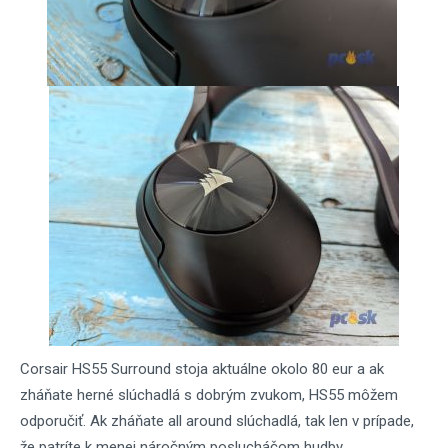
Corsair HS55 Surround stoja aktuálne okolo 80 eur a ak
zháňate herné slúchadlá s dobrým zvukom, HS55 môžem
odporučiť. Ak zháňate all around slúchadlá, tak len v prípade,
že patríte k menej náročným poslucháčom hudby.