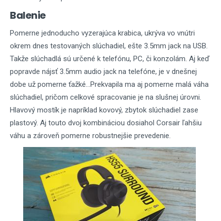
Balenie
Pomerne jednoducho vyzerajúca krabica, ukrýva vo vnútri
okrem dnes testovaných slúchadiel, ešte 3.5mm jack na USB.
Takže slúchadlá sú určené k telefónu, PC, či konzolám. Aj keď
popravde nájsť 3.5mm audio jack na telefóne, je v dnešnej
dobe už pomerne ťažké...Prekvapila ma aj pomerne malá váha
slúchadiel, pričom celkové spracovanie je na slušnej úrovni.
Hlavový mostík je napríklad kovový, zbytok slúchadiel zase
plastový. Aj touto dvoj kombináciou dosiahol Corsair ľahšiu
váhu a zároveň pomerne robustnejšie prevedenie.