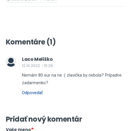
Komentáre (1)
Laco Melíško
12.10.2022 - 10:26
Nemám 80 eur na ne :( zlavička by nebola? Prípadne
zadarmenko?
Odpovedať
Pridať nový komentár
Vaše meno