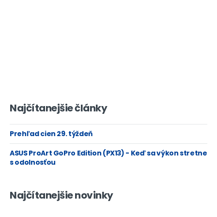
Najčítanejšie články
Prehľad cien 29. týždeň
ASUS ProArt GoPro Edition (PX13) - Keď sa výkon stretne
s odolnosťou
Najčítanejšie novinky