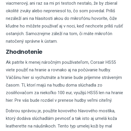
viacmerový, ani raz sa mi pri testoch nestalo, že by zbieral
okolité zvuky alebo nepreniesol to, čo som povedal. Príliš
nezáleží ani na hlasitosti akou do mikrofónu hovoríte, čiže
kľudne ho môžete používať aj v noci, keď nechcete príliš rušiť
ostaných. Samozrejme záleží na tom, či máte mikrofón
natočený správne k ústam.
Zhodnotenie
Ak patríte k menej náročným používateľom, Corsair HS55
viete použiť na hranie a rovnako aj na počúvanie hudby.
Väčšinu hier si vychutnáte a hranie bude príjemne stráveným
časom. Tí, ktorí majú na hudbu doma slúchadla zo
zosilňovačom za niekoľko 100 eur, využijú HS55 len na hranie
hier. Pre vás bude rozdiel v prenese hudby veľmi citeľný.
Dobrou správou je, použite kovového hlavového mostíka,
ktorý dodáva slúchadlám pevnosť a tak isto aj umelá koža
leatherette na náušníkoch. Tento typ umelej koži by mal