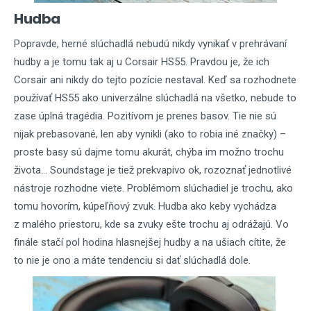
Hudba
Popravde, herné slúchadlá nebudú nikdy vynikať v prehrávaní
hudby a je tomu tak aj u Corsair HS55. Pravdou je, že ich
Corsair ani nikdy do tejto pozície nestaval. Keď sa rozhodnete
používať HS55 ako univerzálne slúchadlá na všetko, nebude to
zase úplná tragédia. Pozitívom je prenes basov. Tie nie sú
nijak prebasované, len aby vynikli (ako to robia iné značky) –
proste basy sú dajme tomu akurát, chýba im možno trochu
života... Soundstage je tiež prekvapivo ok, rozoznať jednotlivé
nástroje rozhodne viete. Problémom slúchadiel je trochu, ako
tomu hovorím, kúpeľňový zvuk. Hudba ako keby vychádza
z malého priestoru, kde sa zvuky ešte trochu aj odrážajú. Vo
finále stačí pol hodina hlasnejšej hudby a na ušiach cítite, že
to nie je ono a máte tendenciu si dať slúchadlá dole.