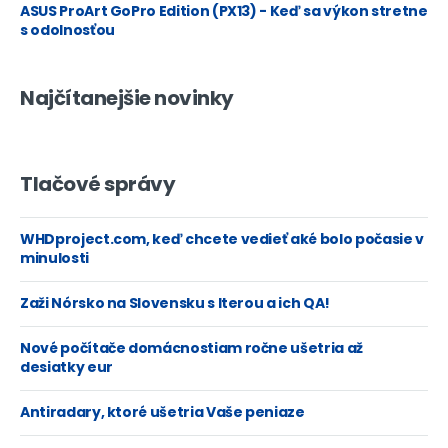
ASUS ProArt GoPro Edition (PX13) - Keď sa výkon stretne
s odolnosťou
Najčítanejšie novinky
Tlačové správy
WHDproject.com, keď chcete vedieť aké bolo počasie v
minulosti
Zaži Nórsko na Slovensku s Iterou a ich QA!
Nové počítače domácnostiam ročne ušetria až
desiatky eur
Antiradary, ktoré ušetria Vaše peniaze