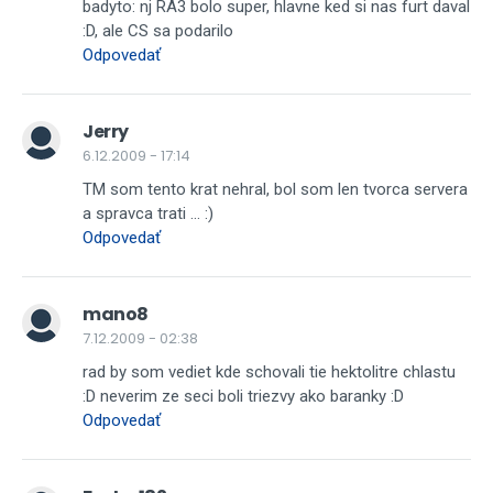
badyto: nj RA3 bolo super, hlavne ked si nas furt daval
:D, ale CS sa podarilo
Odpovedať
Jerry
6.12.2009 - 17:14
TM som tento krat nehral, bol som len tvorca servera
a spravca trati ... :)
Odpovedať
mano8
7.12.2009 - 02:38
rad by som vediet kde schovali tie hektolitre chlastu
:D neverim ze seci boli triezvy ako baranky :D
Odpovedať