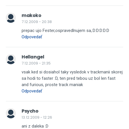
makoko
7.12.2009 - 20:38
prepac ujo Fester,ospravedlnujem sa,:D:D:D:D:D
Odpovedať
Hellangel
7.12.2009 - 21:35
vsak ked si dosiahol taky vysledok v trackmanii skorej
sa hodi to faster :D, ten pred tebou uz bol len fast
and furious, proste track maniak
Odpovedať
Psycho
13.12.2009 - 12:26
ani z daleka :D