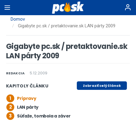
Skočiť
na
hlavný
Domov
obsah
Gigabyte pc.sk / pretaktovanie.sk LAN párty 2009
Gigabyte pc.sk / pretaktovanie.sk
LAN párty 2009
5.12.2009
REDAKCIA
KAPITOLY ČLÁNKU
Zobraziť celý článok
1
Prípravy
2
LAN párty
3
Súťaže, tombola a záver