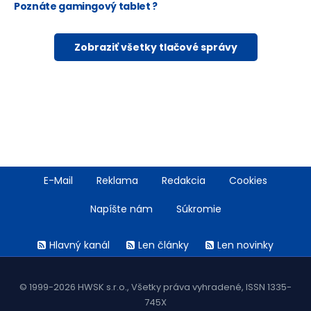
Poznáte gamingový tablet ?
Zobraziť všetky tlačové správy
Footer
E-Mail
Reklama
Redakcia
Cookies
menu
Napíšte nám
Súkromie
Rss
Hlavný kanál
Len články
Len novinky
menu
© 1999-2026 HWSK s.r.o., Všetky práva vyhradené, ISSN 1335-
745X