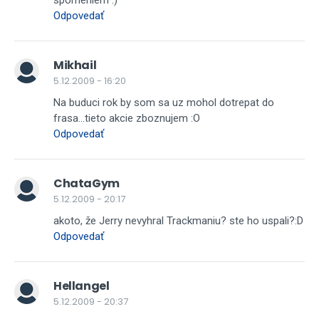
spomeniem :)
Odpovedať
Mikhail
5.12.2009 - 16:20
Na buduci rok by som sa uz mohol dotrepat do
frasa...tieto akcie zboznujem :O
Odpovedať
ChataGym
5.12.2009 - 20:17
akoto, že Jerry nevyhral Trackmaniu? ste ho uspali?:D
Odpovedať
Hellangel
5.12.2009 - 20:37