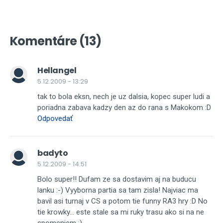
Komentáre (13)
Hellangel
5.12.2009 - 13:29
tak to bola eksn, nech je uz dalsia, kopec super ludi a
poriadna zabava kadzy den az do rana s Makokom :D
Odpovedať
badyto
5.12.2009 - 14:51
Bolo super!! Dufam ze sa dostavim aj na buducu
lanku :-) Vyyborna partia sa tam zisla! Najviac ma
bavil asi turnaj v CS a potom tie funny RA3 hry :D No
tie krowky... este stale sa mi ruky trasu ako si na ne