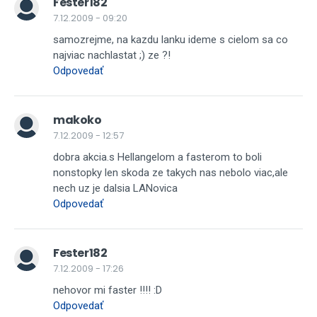
Fester182
7.12.2009 - 09:20
samozrejme, na kazdu lanku ideme s cielom sa co
najviac nachlastat ;) ze ?!
Odpovedať
makoko
7.12.2009 - 12:57
dobra akcia.s Hellangelom a fasterom to boli
nonstopky len skoda ze takych nas nebolo viac,ale
nech uz je dalsia LANovica
Odpovedať
Fester182
7.12.2009 - 17:26
nehovor mi faster !!!! :D
Odpovedať