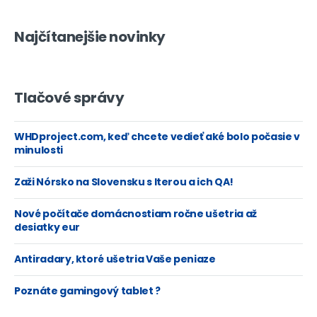
Najčítanejšie novinky
Tlačové správy
WHDproject.com, keď chcete vedieť aké bolo počasie v
minulosti
Zaži Nórsko na Slovensku s Iterou a ich QA!
Nové počítače domácnostiam ročne ušetria až
desiatky eur
Antiradary, ktoré ušetria Vaše peniaze
Poznáte gamingový tablet ?