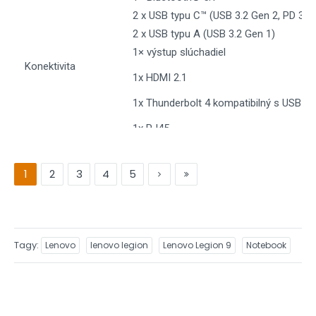
2 x USB typu C™ (USB 3.2 Gen 2, PD 3.0,
2 x USB typu A (USB 3.2 Gen 1)
1× výstup slúchadiel
Konektivita
1x HDMI 2.1
1x Thunderbolt 4 kompatibilný s USB-
1x RJ45
1x 3,5 mm audio konektor
1
2
3
4
5
Batéria
99,9 Wh
Hmotnosť
približne 2,80 kg
Rozmery (ŠxHxV)
18,99 - 22,1 mm x 357,7 mm x 277,7 m
Tagy
Lenovo
lenovo legion
Lenovo Legion 9
Notebook
Operačný systém
Windows 11 64-bit
Orientačná cena
približne 3 500 €