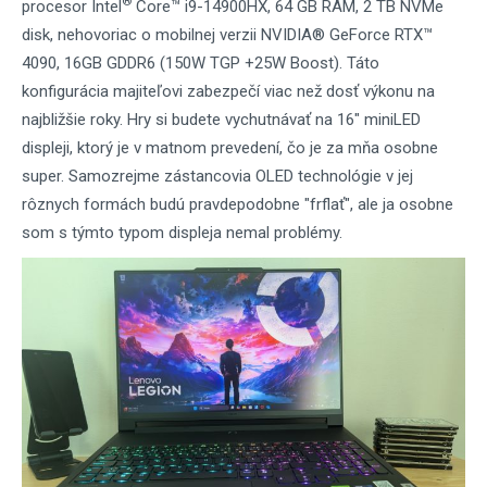
®
procesor Intel
Core™ i9-14900HX, 64 GB RAM, 2 TB NVMe
disk, nehovoriac o mobilnej verzii NVIDIA® GeForce RTX™
4090, 16GB GDDR6 (150W TGP +25W Boost). Táto
konfigurácia majiteľovi zabezpečí viac než dosť výkonu na
najbližšie roky. Hry si budete vychutnávať na 16" miniLED
displeji, ktorý je v matnom prevedení, čo je za mňa osobne
super. Samozrejme zástancovia OLED technológie v jej
rôznych formách budú pravdepodobne "frflať", ale ja osobne
som s týmto typom displeja nemal problémy.