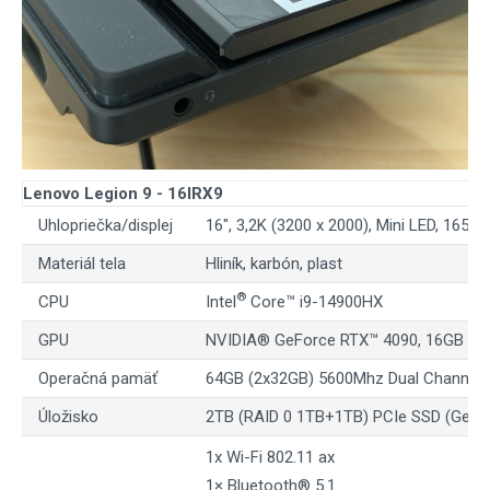
Lenovo Legion 9 - 16IRX9
Uhlopriečka/displej
16", 3,2K (3200 x 2000), Mini LED, 165 
Materiál tela
Hliník, karbón, plast
®
CPU
Intel
Core™ i9-14900HX
GPU
NVIDIA® GeForce RTX™ 4090, 16GB GDD
Operačná pamäť
64GB (2x32GB) 5600Mhz Dual Channel
Úložisko
2TB (RAID 0 1TB+1TB) PCIe SSD (Gen 4
1x Wi-Fi 802.11 ax
1× Bluetooth® 5.1