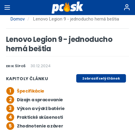
Skočiť
na
hlavný
Domov
Lenovo Legion 9 - jednoducho herná beštia
obsah
Lenovo Legion 9 - jednoducho
herná beštia
30.12.2024
ERIK ŠÍPOŠ
KAPITOLY ČLÁNKU
Zobraziť celý článok
1
Špecifikácie
2
Dizajn a spracovanie
3
Výkon a výdrž batérie
4
Praktické skúsenosti
5
Zhodnotenie a záver