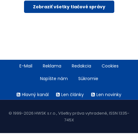
Zobraziť všetky tlačové správy
Footer
E-Mail
Reklama
Redakcia
Cookies
menu
Napíšte nám
Súkromie
Rss
Hlavný kanál
Len články
Len novinky
menu
© 1999-2026 HWSK s.r.o., Všetky práva vyhradené, ISSN 1335-
745X