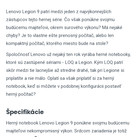
Lenovo Legion 9 patrí medzi jeden z najvýkonnejších
zástupcov tejto hernej série. Čo však ponúkne svojmu
budúcemu majiteľovi, okrem surového výkonu? Má nejaké
chyby? Je to vlastne ešte prenosný počítač, alebo len
kompaktný počítač, ktorého miesto bude na stole?
Spoločnosť Lenovo už nejaký ten rok vyrába herné notebooky,
ktoré sú zastúpené sériami - LOQ a Legion. Kým LOQ patrí
skôr medzi tie lacnejšie až stredne drahé, tak pri Legione si
priplatíte a nie málo. Oplatí sa však priplatiť si za herný
notebook, keď si môžete v podobnej konfigurácii postaviť
herný počítač?
Špecifikácie
Herný notebook Lenovo Legion 9 ponúkne svojmu budúcemu
majiteľovi nekompromisný výkon. Srdcom zariadenia je totiž