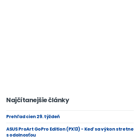
Najčítanejšie články
Prehľad cien 29. týždeň
ASUS ProArt GoPro Edition (PX13) - Keď sa výkon stretne
s odolnosťou