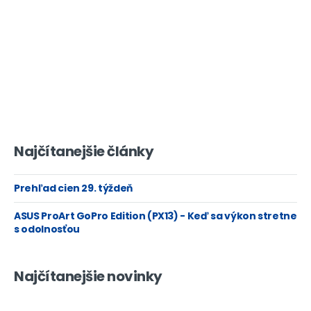
Najčítanejšie články
Prehľad cien 29. týždeň
ASUS ProArt GoPro Edition (PX13) - Keď sa výkon stretne
s odolnosťou
Najčítanejšie novinky