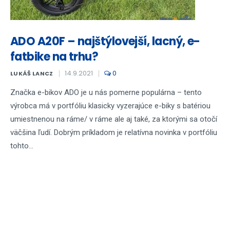
ADO A20F – najštýlovejší, lacný, e-
fatbike na trhu?
14.9.2021
0
LUKÁŠ LANCZ
Značka e-bikov ADO je u nás pomerne populárna – tento
výrobca má v portfóliu klasicky vyzerajúce e-biky s batériou
umiestnenou na ráme/ v ráme ale aj také, za ktorými sa otočí
väčšina ľudí. Dobrým príkladom je relatívna novinka v portfóliu
tohto...