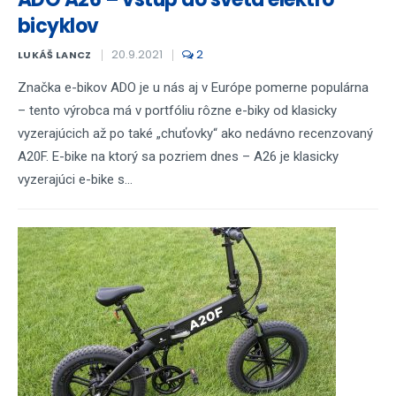
bicyklov
20.9.2021
2
LUKÁŠ LANCZ
Značka e-bikov ADO je u nás aj v Európe pomerne populárna
– tento výrobca má v portfóliu rôzne e-biky od klasicky
vyzerajúcich až po také „chuťovky“ ako nedávno recenzovaný
A20F. E-bike na ktorý sa pozriem dnes – A26 je klasicky
vyzerajúci e-bike s...