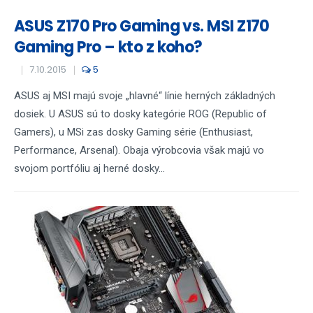
ASUS Z170 Pro Gaming vs. MSI Z170
Gaming Pro – kto z koho?
7.10.2015
5
ASUS aj MSI majú svoje „hlavné“ línie herných základných
dosiek. U ASUS sú to dosky kategórie ROG (Republic of
Gamers), u MSi zas dosky Gaming série (Enthusiast,
Performance, Arsenal). Obaja výrobcovia však majú vo
svojom portfóliu aj herné dosky...