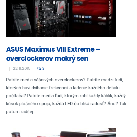
ASUS Maximus VIII Extreme –
overclockerov mokrý sen
22.11.2015
3
Patríte medzi vášnivých overclockerov? Patríte medzi ľudí,
ktorých baví dvíhanie frekvencií a ladenie každého detailu
počítača? Patríte medzi ľudí, ktorým robí každý káblik, každý
kúsok plošného spoja, každá LED čo bliká radosť? Áno? Tak
potom radšej...