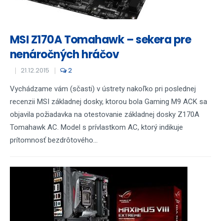
MSI Z170A Tomahawk – sekera pre
nenáročných hráčov
21.12.2015
2
Vychádzame vám (sčasti) v ústrety nakoľko pri poslednej
recenzii MSI základnej dosky, ktorou bola Gaming M9 ACK sa
objavila požiadavka na otestovanie základnej dosky Z170A
Tomahawk AC. Model s prívlastkom AC, ktorý indikuje
prítomnosť bezdrôtového...