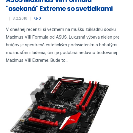
"osekaná" Extreme so svetielkami
3.2.2016
0
V dnešnej recenzii si vezmem na mušku základnú dosku
Maximus VIII Formula od ASUS. Luxusná výbava nielen pre
hráčov je spestrená estetickým podsvietením s bohatými
možnosťami ladenia, čím je podobná nedávno testovanej
Maximus VIII Extreme. Bude to...