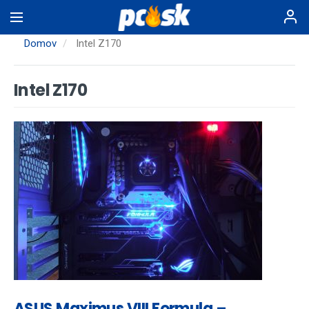
Skočiť
na
hlavný
Domov
Intel Z170
obsah
Intel Z170
ASUS Maximus VIII Formula –