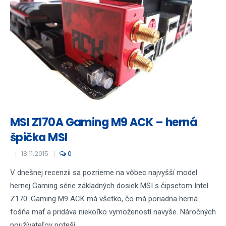
MSI Z170A Gaming M9 ACK – herná
špička MSI
18.11.2015
0
V dnešnej recenzii sa pozrieme na vôbec najvyšší model
hernej Gaming série základných dosiek MSI s čipsetom Intel
Z170. Gaming M9 ACK má všetko, čo má poriadna herná
fošňa mať a pridáva niekoľko vymožeností navyše. Náročných
používateľov poteší...