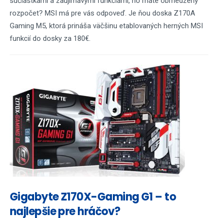
súčiastkami a zaujímavými funkciami, no máte obmedzený
rozpočet? MSI má pre vás odpoveď. Je ňou doska Z170A
Gaming M5, ktorá prináša väčšinu etablovaných herných MSI
funkcií do dosky za 180€.
Gigabyte Z170X-Gaming G1 – to
najlepšie pre hráčov?