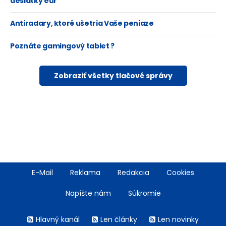
desiatky eur
Antiradary, ktoré ušetria Vaše peniaze
Poznáte gamingový tablet ?
Zobraziť všetky tlačové správy
Footer
E-Mail
Reklama
Redakcia
Cookies
menu
Napíšte nám
Súkromie
Rss
Hlavný kanál
Len články
Len novinky
menu