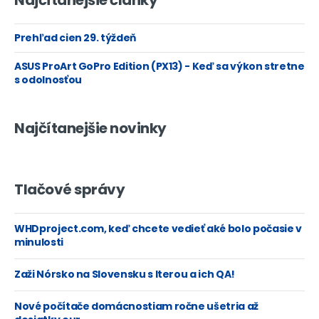
Najčítanejšie články
Prehľad cien 29. týždeň
ASUS ProArt GoPro Edition (PX13) - Keď sa výkon stretne
s odolnosťou
Najčítanejšie novinky
Tlačové správy
WHDproject.com, keď chcete vedieť aké bolo počasie v
minulosti
Zaži Nórsko na Slovensku s Iterou a ich QA!
Nové počítače domácnostiam ročne ušetria až