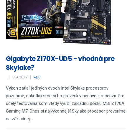
Gigabyte Z170X-UD5 - vhodná pre
Skylake?
3.9.2015
0
Výkon zatiaľ jediných dvoch Intel Skylake procesorov
poznáme, nakoľko sme si ho preverili v nedávnej recenzii. Pre
účely testovania som vtedy využil základnú dosku MSI Z170A
Gaming M7. Dnes si najvýkonnejší Skylake procesor preveríme
na základnej...