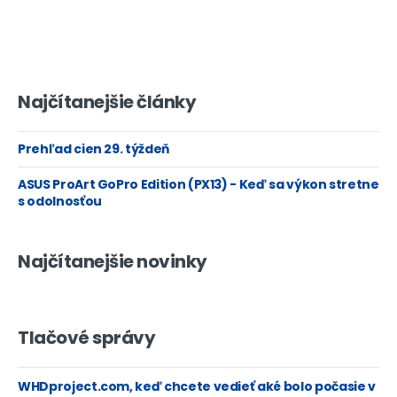
Najčítanejšie články
Prehľad cien 29. týždeň
ASUS ProArt GoPro Edition (PX13) - Keď sa výkon stretne
s odolnosťou
Najčítanejšie novinky
Tlačové správy
WHDproject.com, keď chcete vedieť aké bolo počasie v