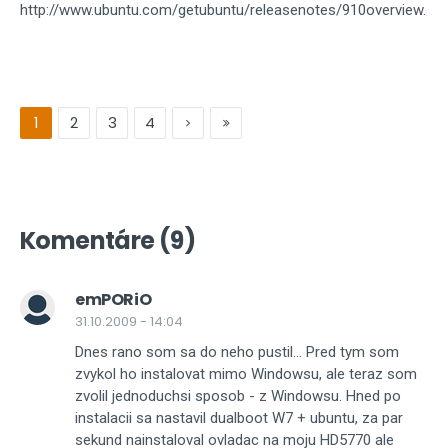
http://www.ubuntu.com/getubuntu/releasenotes/910overview.
1
2
3
4
Komentáre (9)
emPORiO
31.10.2009 - 14:04
Dnes rano som sa do neho pustil... Pred tym som
zvykol ho instalovat mimo Windowsu, ale teraz som
zvolil jednoduchsi sposob - z Windowsu. Hned po
instalacii sa nastavil dualboot W7 + ubuntu, za par
sekund nainstaloval ovladac na moju HD5770 ale