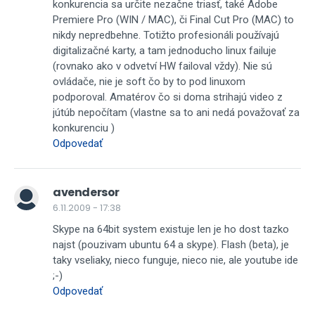
konkurencia sa určite nezačne triasť, také Adobe
Premiere Pro (WIN / MAC), či Final Cut Pro (MAC) to
nikdy nepredbehne. Totižto profesionáli používajú
digitalizačné karty, a tam jednoducho linux failuje
(rovnako ako v odvetví HW failoval vždy). Nie sú
ovládače, nie je soft čo by to pod linuxom
podporoval. Amatérov čo si doma strihajú video z
jútúb nepočítam (vlastne sa to ani nedá považovať za
konkurenciu )
Odpovedať
avendersor
6.11.2009 - 17:38
Skype na 64bit system existuje len je ho dost tazko
najst (pouzivam ubuntu 64 a skype). Flash (beta), je
taky vseliaky, nieco funguje, nieco nie, ale youtube ide
;-)
Odpovedať