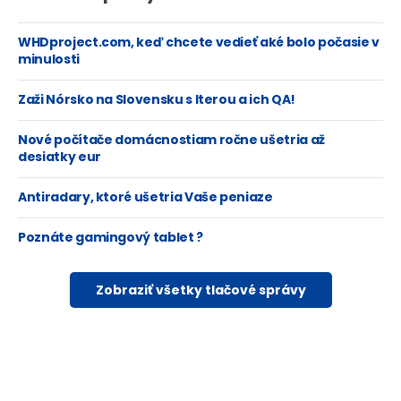
WHDproject.com, keď chcete vedieť aké bolo počasie v
minulosti
Zaži Nórsko na Slovensku s Iterou a ich QA!
Nové počítače domácnostiam ročne ušetria až
desiatky eur
Antiradary, ktoré ušetria Vaše peniaze
Poznáte gamingový tablet ?
Zobraziť všetky tlačové správy