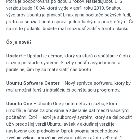
ktorá je podporovaná po dobu 3 rokov. Nasledujúcou LTS
verziou bude 10.04, ktorá vyjde v apríli roku 2010. Snahou
vývojárov Ubuntu je priniesť Linux aj na počítače bežných ľudí,
preto sa snažia Ubuntu spraviť jednoduchým a použiteľným. Či
sa im to podarilo, budete mať možnosť zistiť v tomto článku.
Čo je nové?
Upstart
– Upstart je démon, ktorý sa stará o spúštanie úloh a
služieb pri štarte systému. Služby spúšťa asynchrónne a
paralelne, čím by sa mal skrátiť čas bootu.
Ubuntu Software Center
– Nový správca softwaru, ktorý by
mal umožniť ľahšiu inštaláciu či odinštaláciu programov.
Ubuntu One
– Ubuntu One je internetová služba, ktorá
umožňuje ľahké zálohovanie a zdieľanie dát medzi viacerými
počítačmi. Ext4 – ext4 je súborový systém, ktorý sa dal použiť
už v predošlej verzii Ubuntu, avšak v aktuálnej verzii je
nastavený ako predvolený. Oproti svojmu predchodcovi
zvyšuje výkon, umožňuje vytvárať oblasti až do veľkosti 1