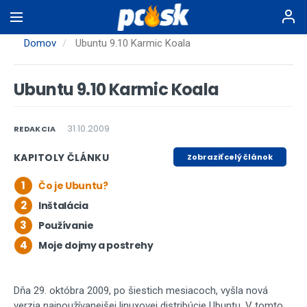
Skočiť
na
hlavný
Domov
Ubuntu 9.10 Karmic Koala
obsah
Ubuntu 9.10 Karmic Koala
31.10.2009
REDAKCIA
KAPITOLY ČLÁNKU
Zobraziť celý článok
1
Čo je Ubuntu?
2
Inštalácia
3
Používanie
4
Moje dojmy a postrehy
Dňa 29. októbra 2009, po šiestich mesiacoch, vyšla nová
verzia najpoužívanejšej linuxovej distribúcie Ubuntu. V tomto