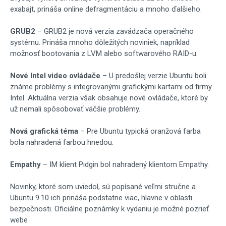
exabajt, prináša online defragmentáciu a mnoho ďalšieho.
GRUB2
– GRUB2 je nová verzia zavádzača operačného
systému. Prináša mnoho dôležitých noviniek, napríklad
možnosť bootovania z LVM alebo softwarového RAID-u.
Nové Intel video ovládače
– U predošlej verzie Ubuntu boli
známe problémy s integrovanými grafickými kartami od firmy
Intel. Aktuálna verzia však obsahuje nové ovládače, ktoré by
už nemali spôsobovať väčšie problémy.
Nová grafická téma
– Pre Ubuntu typická oranžová farba
bola nahradená farbou hnedou.
Empathy
– IM klient Pidgin bol nahradený klientom Empathy.
Novinky, ktoré som uviedol, sú popísané veľmi stručne a
Ubuntu 9.10 ich prináša podstatne viac, hlavne v oblasti
bezpečnosti. Oficiálne poznámky k vydaniu je možné pozrieť
webe