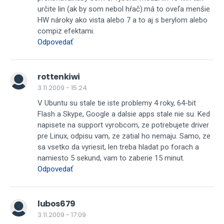
určite lin (ak by som nebol hŕač).má to oveľa menšie
HW nároky ako vista alebo 7 a to aj s berylom alebo
compiz efektami.
Odpovedať
rottenkiwi
3.11.2009 - 15:24
V Ubuntu su stale tie iste problemy 4 roky, 64-bit
Flash a Skype, Google a dalsie apps stale nie su. Ked
napisete na support vyrobcom, ze potrebujete driver
pre Linux, odpisu vam, ze zatial ho nemaju. Samo, ze
sa vsetko da vyriesit, len treba hladat po forach a
namiesto 5 sekund, vam to zaberie 15 minut.
Odpovedať
lubos679
3.11.2009 - 17:09