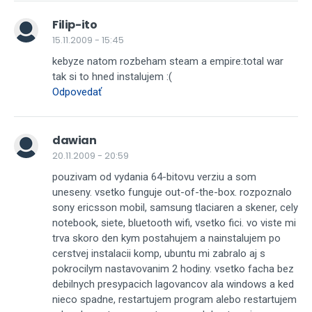
Filip-ito
15.11.2009 - 15:45
kebyze natom rozbeham steam a empire:total war
tak si to hned instalujem :(
Odpovedať
dawian
20.11.2009 - 20:59
pouzivam od vydania 64-bitovu verziu a som
uneseny. vsetko funguje out-of-the-box. rozpoznalo
sony ericsson mobil, samsung tlaciaren a skener, cely
notebook, siete, bluetooth wifi, vsetko fici. vo viste mi
trva skoro den kym postahujem a nainstalujem po
cerstvej instalacii komp, ubuntu mi zabralo aj s
pokrocilym nastavovanim 2 hodiny. vsetko facha bez
debilnych presypacich lagovancov ala windows a ked
nieco spadne, restartujem program alebo restartujem