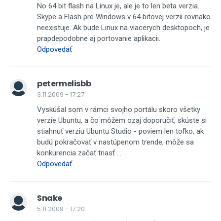
No 64 bit flash na Linux je, ale je to len beta verzia.
Skype a Flash pre Windows v 64 bitovej verzii rovnako
neexistuje. Ak bude Linux na viacerych desktopoch, je
prapdepodobne aj portovanie aplikacii.
Odpovedať
petermelisbb
3.11.2009 - 17:27
Vyskúšal som v rámci svojho portálu skoro všetky
verzie Ubuntu, a čo môžem ozaj doporučiť, skúste si
stiahnuť verziu Ubuntu Studio - poviem len toľko, ak
budú pokračovať v nastúpenom trende, môže sa
konkurencia začať triasť ...
Odpovedať
Snake
5.11.2009 - 17:20