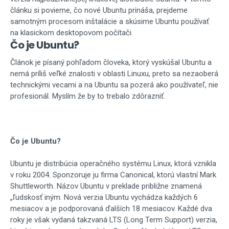
článku si povieme, čo nové Ubuntu prináša, prejdeme
samotným procesom inštalácie a skúsime Ubuntu používať
na klasickom desktopovom počítači.
Čo je Ubuntu?
Článok je písaný pohľadom človeka, ktorý vyskúšal Ubuntu a
nemá príliš veľké znalosti v oblasti Linuxu, preto sa nezaoberá
technickými vecami a na Ubuntu sa pozerá ako používateľ, nie
profesionál. Myslím že by to trebalo zdôrazniť.
Čo je Ubuntu?
Ubuntu je distribúcia operačného systému Linux, ktorá vznikla
v roku 2004. Sponzoruje ju firma Canonical, ktorú vlastní Mark
Shuttleworth. Názov Ubuntu v preklade približne znamená
„ľudskosť iným. Nová verzia Ubuntu vychádza každých 6
mesiacov a je podporovaná ďalších 18 mesiacov. Každé dva
roky je však vydaná takzvaná LTS (Long Term Support) verzia,