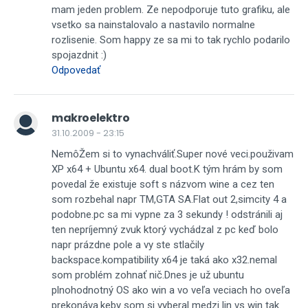
mam jeden problem. Ze nepodporuje tuto grafiku, ale
vsetko sa nainstalovalo a nastavilo normalne
rozlisenie. Som happy ze sa mi to tak rychlo podarilo
spojazdnit :)
Odpovedať
makroelektro
31.10.2009 - 23:15
NemôŽem si to vynachváliť.Super nové veci.použivam
XP x64 + Ubuntu x64. dual boot.K tým hrám by som
povedal že existuje soft s názvom wine a cez ten
som rozbehal napr TM,GTA SA.Flat out 2,simcity 4 a
podobne.pc sa mi vypne za 3 sekundy ! odstránili aj
ten nepríjemný zvuk ktorý vychádzal z pc keď bolo
napr prázdne pole a vy ste stlačily
backspace.kompatibility x64 je taká ako x32.nemal
som problém zohnať nič.Dnes je už ubuntu
plnohodnotný OS ako win a vo veľa veciach ho oveľa
prekonáva.keby som si vyberal medzi lin vs win tak