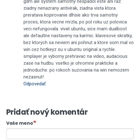
gdm ale system samotny nespadol este ani raz.
ziadny nenazrany antivirak, ziadna vista ktora
preratava kopirovanie dlhsie ako trva samotny
proces, ktora vecne mrzla, po pol roku uz polovica
veci nefungovala. vivat ubuntu, sice mam dualboot
ale defaultne nastaveny na karmic. klavesove skratky,
bez ktorych sa neviem ani pohnut a ktore som mal vo
win cez hotkeyz su v ubuntu original a rychle.
smplayer je vyborny prehravac na video, audacious
zase na hudbu. vsetko je ohromne prakticke a
jednoduche. po rokoch suzovania na win nemozem
nezasnut!
Odpovedať
Pridať nový komentár
Vaše meno