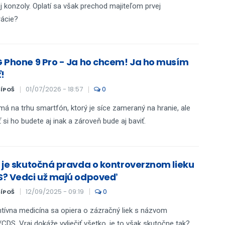
j konzoly. Oplatí sa však prechod majiteľom prvej
ácie?
 Phone 9 Pro - Ja ho chcem! Ja ho musím
!
01/07/2026 - 18:57
0
ŠÍPOŠ
á na trhu smartfón, ktorý je síce zameraný na hranie, ale
ť si ho budete aj inak a zároveň bude aj baviť.
 je skutočná pravda o kontroverznom lieku
? Vedci už majú odpoveď
12/09/2025 - 09:19
0
ŠÍPOŠ
ntívna medicína sa opiera o zázračný liek s názvom
DS. Vraj dokáže vyliečiť všetko, je to však skutočne tak?