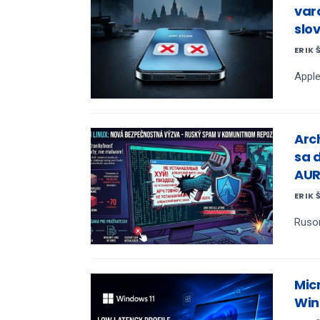
var
slo
ERIK 
Apple
Arc
sa 
AUR
ERIK 
Rusom
Mic
Win