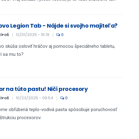
ovo Legion Tab - Nájde si svojho majiteľa?
12/01/2025 - 16:19
0
ŠÍPOŠ
o skúša osloviť hráčov aj pomocou špeciálneho tabletu,
í sa mu to?
or na túto pastu! Ničí procesory
10/23/2025 - 09:54
0
ŠÍPOŠ
rne obľúbená teplo-vodivá pasta spôsobuje poruchovosť
štrukciu procesorov.