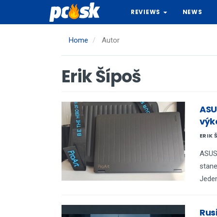
Skip
REVIEWS
NEWS
to
main
content
Home
Autor
Erik Šípoš
ASU
výk
ERIK 
ASUS 
stane
Jeden
Rus