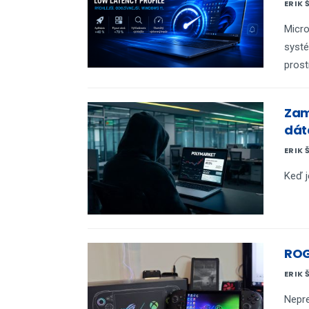
ERIK 
Micro
systé
prost
Zam
dát
ERIK 
Keď 
ROG
ERIK 
Nepre