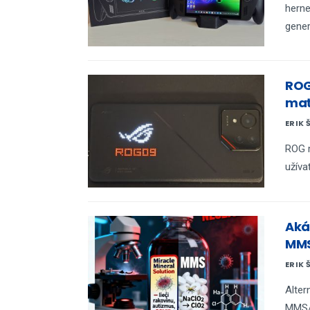
herne
gener
ROG
mať
ERIK 
ROG m
užíva
Aká
MMS
ERIK 
Alter
MMS/C