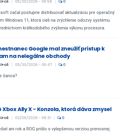
05/30/2026 - 06:58
0
ŠÍPOŠ
soft začal postupne distribuovať aktualizáciu pre operačný
m Windows 11, ktorá cieli na zrýchlenie odozvy systému
redníctvom krátkodobého zvýšenia výkonu procesora.
estnanec Google mal zneužiť prístup k
am na nelegálne obchody
05/30/2026 - 06:47
0
ŠÍPOŠ
je šanca?
 Xbox Ally X - Konzola, ktorá dáva zmysel
02/06/2026 - 08:31
0
ŠÍPOŠ
šiel ani rok a ROG prišlo s vylepšenou verziou prenosnej