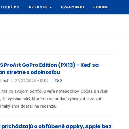
TICHÉ PC
ARTICLES
EV&HYBRID
FORUM
S ProArt GoPro Edition (PX13) - Keď sa
on stretne s odolnosťou
07/27/2026 - 12:52
0
ŠÍPOŠ
má vo svojom portfóliu veľa notebookov. Občas s avšak
, že vyrobia taký, ktorému sa podarí vyčnievať a zaujať.
 taký sme dostali na recenziu.
i prichádzajú o obľúbené appky, Apple bez