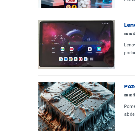
Len
ERIK 
Lenov
podar
Poz
ERIK 
Pome
až de