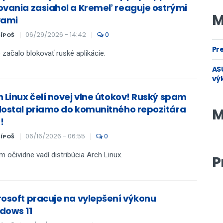
ovania zasiahol a Kremeľ reaguje ostrými
M
vami
06/29/2026 - 14:42
0
ŠÍPOŠ
Pre
 začalo blokovať ruské aplikácie.
ASU
vý
h Linux čelí novej vlne útokov! Ruský spam
dostal priamo do komunitného repozitára
M
!
06/16/2026 - 06:55
0
ŠÍPOŠ
 očividne vadí distribúcia Arch Linux.
P
rosoft pracuje na vylepšení výkonu
dows 11