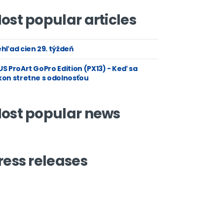
ost popular articles
hľad cien 29. týždeň
S ProArt GoPro Edition (PX13) - Keď sa
kon stretne s odolnosťou
ost popular news
ress releases