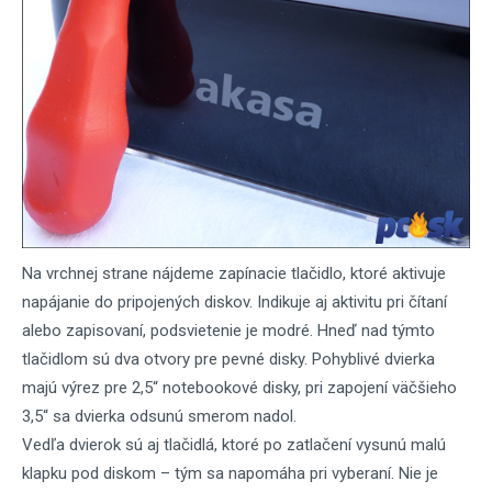
Na vrchnej strane nájdeme zapínacie tlačidlo, ktoré aktivuje
napájanie do pripojených diskov. Indikuje aj aktivitu pri čítaní
alebo zapisovaní, podsvietenie je modré. Hneď nad týmto
tlačidlom sú dva otvory pre pevné disky. Pohyblivé dvierka
majú výrez pre 2,5“ notebookové disky, pri zapojení väčšieho
3,5“ sa dvierka odsunú smerom nadol.
Vedľa dvierok sú aj tlačidlá, ktoré po zatlačení vysunú malú
klapku pod diskom – tým sa napomáha pri vyberaní. Nie je