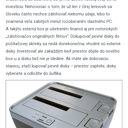
investíciu. Nehovoriac o tom, že už len z čírej lenivosti sa
človeku často nechce zálohovať niekomu údaje, lebo to
znamená veľa zabitých minút rozoberaním vlastného PC.
A takýto externý box je ušetrením financií aj pre notorických
„zálohovačov originálnych filmov“. Dokupovať pevné disky do
počítačovej skrinky sa nedá donekonečna, vhodné sú externé
disky. Investovať ale zakaždým keď priestor dôjde do nového
box-u a disku tiež nie je ideálne. Ak máte ale dokovaciu
stanicu, stačí kupovať pevné disky – priestor zaplníte, disky
vyberiete a odložíte do šuflíka.