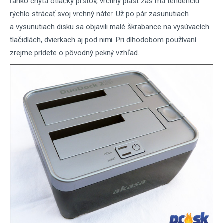
ľahko chytá otlačky prstov, vrchný plast zas má tendenciu
rýchlo strácať svoj vrchný náter. Už po pár zasunutiach
a vysunutiach disku sa objavili malé škrabance na vysúvacích
tlačidlách, dvierkach aj pod nimi. Pri dlhodobom používaní
zrejme prídete o pôvodný pekný vzhľad.