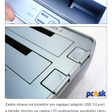
Zadná strana má konektor pre napájací adaptér, USB 3.0 port
a tlačidlo, ktorým sa zapína LED podsvietenie spodného rámu.