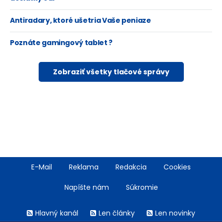
Antiradary, ktoré ušetria Vaše peniaze
Poznáte gamingový tablet ?
Zobraziť všetky tlačové správy
Footer
E-Mail
Reklama
Redakcia
Cookies
menu
Napíšte nám
Súkromie
Rss
Hlavný kanál
Len články
Len novinky
menu