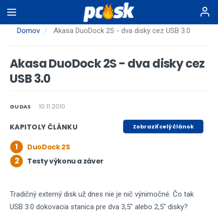
Skočiť
na
hlavný
Domov
Akasa DuoDock 2S - dva disky cez USB 3.0
obsah
Akasa DuoDock 2S - dva disky cez
USB 3.0
10.11.2010
GUDAS
KAPITOLY ČLÁNKU
Zobraziť celý článok
1
DuoDock 2S
2
Testy výkonu a záver
Tradičný externý disk už dnes nie je nič výnimočné. Čo tak
USB 3.0 dokovacia stanica pre dva 3,5" alebo 2,5" disky?