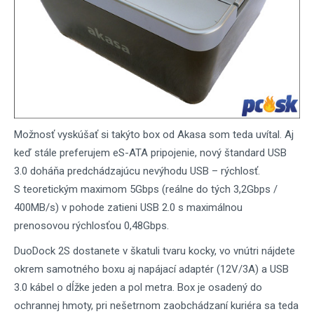
Možnosť vyskúšať si takýto box od Akasa som teda uvítal. Aj
keď stále preferujem eS-ATA pripojenie, nový štandard USB
3.0 doháňa predchádzajúcu nevýhodu USB – rýchlosť.
S teoretickým maximom 5Gbps (reálne do tých 3,2Gbps /
400MB/s) v pohode zatieni USB 2.0 s maximálnou
prenosovou rýchlosťou 0,48Gbps.
DuoDock 2S dostanete v škatuli tvaru kocky, vo vnútri nájdete
okrem samotného boxu aj napájací adaptér (12V/3A) a USB
3.0 kábel o dĺžke jeden a pol metra. Box je osadený do
ochrannej hmoty, pri nešetrnom zaobchádzaní kuriéra sa teda