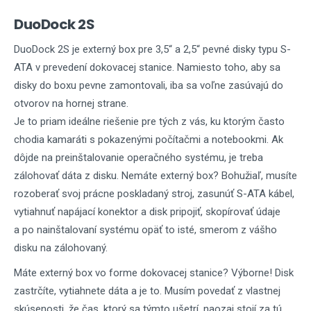
DuoDock 2S
DuoDock 2S je externý box pre 3,5“ a 2,5“ pevné disky typu S-
ATA v prevedení dokovacej stanice. Namiesto toho, aby sa
disky do boxu pevne zamontovali, iba sa voľne zasúvajú do
otvorov na hornej strane.
Je to priam ideálne riešenie pre tých z vás, ku ktorým často
chodia kamaráti s pokazenými počítačmi a notebookmi. Ak
dôjde na preinštalovanie operačného systému, je treba
zálohovať dáta z disku. Nemáte externý box? Bohužiaľ, musíte
rozoberať svoj prácne poskladaný stroj, zasunúť S-ATA kábel,
vytiahnuť napájací konektor a disk pripojiť, skopírovať údaje
a po nainštalovaní systému opäť to isté, smerom z vášho
disku na zálohovaný.
Máte externý box vo forme dokovacej stanice? Výborne! Disk
zastrčíte, vytiahnete dáta a je to. Musím povedať z vlastnej
skúsenosti, že čas, ktorý sa týmto ušetrí, naozaj stojí za tú