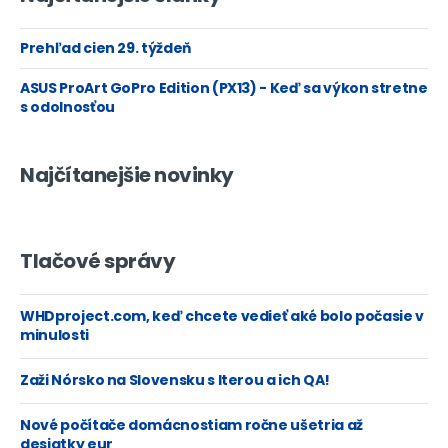
Prehľad cien 29. týždeň
ASUS ProArt GoPro Edition (PX13) - Keď sa výkon stretne
s odolnosťou
Najčítanejšie novinky
Tlačové správy
WHDproject.com, keď chcete vedieť aké bolo počasie v
minulosti
Zaži Nórsko na Slovensku s Iterou a ich QA!
Nové počítače domácnostiam ročne ušetria až
desiatky eur