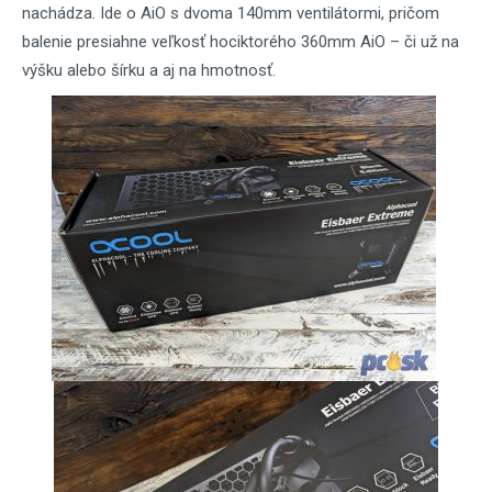
nachádza. Ide o AiO s dvoma 140mm ventilátormi, pričom
balenie presiahne veľkosť hociktorého 360mm AiO – či už na
výšku alebo šírku a aj na hmotnosť.