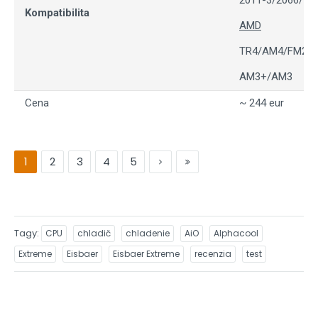
2011-3/2066/17
Kompatibilita
AMD
TR4/AM4/FM2+/
AM3+/AM3
Cena
~ 244 eur
1
2
3
4
5
Tagy
CPU
chladič
chladenie
AiO
Alphacool
Extreme
Eisbaer
Eisbaer Extreme
recenzia
test