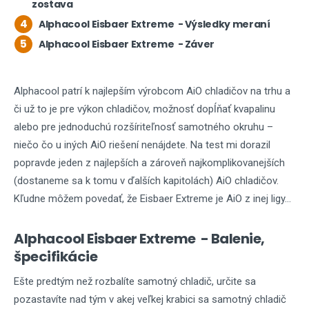
zostava
4
Alphacool Eisbaer Extreme - Výsledky meraní
5
Alphacool Eisbaer Extreme - Záver
Alphacool patrí k najlepším výrobcom AiO chladičov na trhu a
či už to je pre výkon chladičov, možnosť dopĺňať kvapalinu
alebo pre jednoduchú rozšíriteľnosť samotného okruhu –
niečo čo u iných AiO riešení nenájdete. Na test mi dorazil
popravde jeden z najlepších a zároveň najkomplikovanejších
(dostaneme sa k tomu v ďalších kapitolách) AiO chladičov.
Kľudne môžem povedať, že Eisbaer Extreme je AiO z inej ligy...
Alphacool Eisbaer Extreme - Balenie,
špecifikácie
Ešte predtým než rozbalíte samotný chladič, určite sa
pozastavíte nad tým v akej veľkej krabici sa samotný chladič