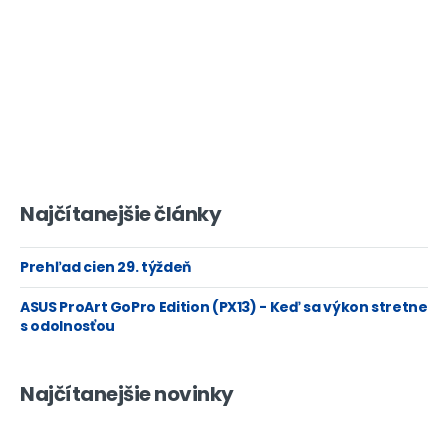
Najčítanejšie články
Prehľad cien 29. týždeň
ASUS ProArt GoPro Edition (PX13) - Keď sa výkon stretne
s odolnosťou
Najčítanejšie novinky