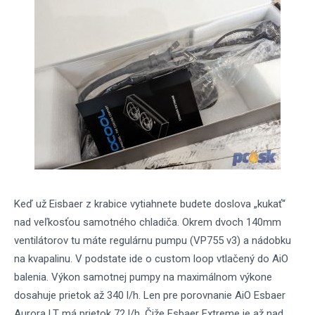
Keď už Eisbaer z krabice vytiahnete budete doslova „kukať“
nad veľkosťou samotného chladiča. Okrem dvoch 140mm
ventilátorov tu máte regulárnu pumpu (VP755 v3) a nádobku
na kvapalinu. V podstate ide o custom loop vtlačený do AiO
balenia. Výkon samotnej pumpy na maximálnom výkone
dosahuje prietok až 340 l/h. Len pre porovnanie AiO Esbaer
Aurora LT má prietok 72 l/h. Čiže Esbaer Extreme je až nad