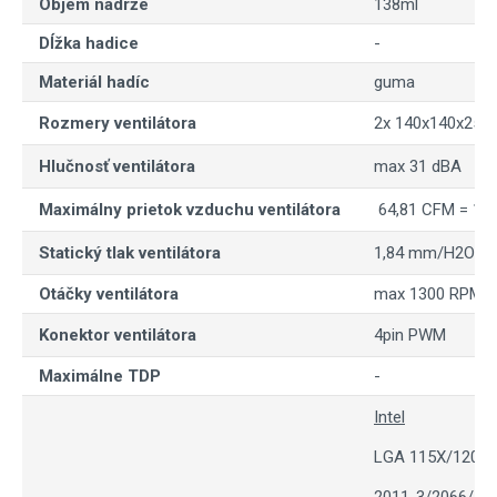
Objem nádrže
138ml
Dĺžka hadice
-
Materiál hadíc
guma
Rozmery ventilátora
2x 140x140x25
Hlučnosť ventilátora
max 31 dBA
Maximálny prietok vzduchu ventilátora
64,81 CFM = 11
Statický tlak ventilátora
1,84 mm/H2O
Otáčky ventilátora
max 1300 RPM
Konektor ventilátora
4pin PWM
Maximálne TDP
-
Intel
LGA 115X/1200/