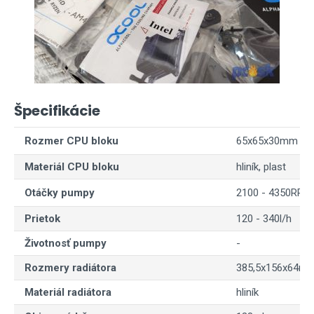
Špecifikácie
Rozmer CPU bloku
65x65x30mm
Materiál CPU bloku
hliník, plast
Otáčky pumpy
2100 - 4350RPM 
Prietok
120 - 340l/h
Životnosť pumpy
-
Rozmery radiátora
385,5x156x64m
Materiál radiátora
hliník