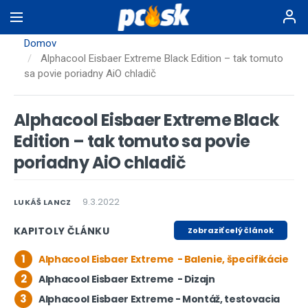
Skočiť
na
hlavný
Domov
obsah
Alphacool Eisbaer Extreme Black Edition – tak tomuto
sa povie poriadny AiO chladič
Alphacool Eisbaer Extreme Black
Edition – tak tomuto sa povie
poriadny AiO chladič
9.3.2022
LUKÁŠ LANCZ
KAPITOLY ČLÁNKU
Zobraziť celý článok
1
Alphacool Eisbaer Extreme - Balenie, špecifikácie
2
Alphacool Eisbaer Extreme - Dizajn
3
Alphacool Eisbaer Extreme - Montáž, testovacia