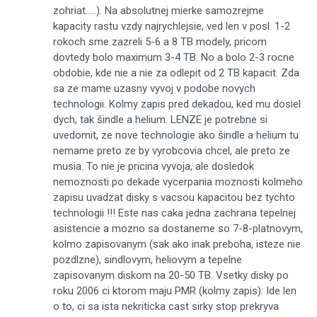
zohriat.....). Na absolutnej mierke samozrejme
kapacity rastu vzdy najrychlejsie, ved len v posl. 1-2
rokoch sme zazreli 5-6 a 8 TB modely, pricom
dovtedy bolo maximum 3-4 TB. No a bolo 2-3 rocne
obdobie, kde nie a nie za odlepit od 2 TB kapacit. Zda
sa ze mame uzasny vyvoj v podobe novych
technologii. Kolmy zapis pred dekadou, ked mu dosiel
dych, tak šindle a helium. LENZE je potrebne si
uvedomit, ze nove technologie ako šindle a helium tu
nemame preto ze by vyrobcovia chcel, ale preto ze
musia. To nie je pricina vyvoja, ale dosledok
nemoznosti po dekade vycerpania moznosti kolmeho
zapisu uvadzat disky s vacsou kapacitou bez tychto
technologii !!! Este nas caka jedna zachrana tepelnej
asistencie a mozno sa dostaneme so 7-8-platnovym,
kolmo zapisovanym (sak ako inak preboha, isteze nie
pozdlzne), sindlovym, heliovym a tepelne
zapisovanym diskom na 20-50 TB. Vsetky disky po
roku 2006 ci ktorom maju PMR (kolmy zapis). Ide len
o to, ci sa ista nekriticka cast sirky stop prekryva