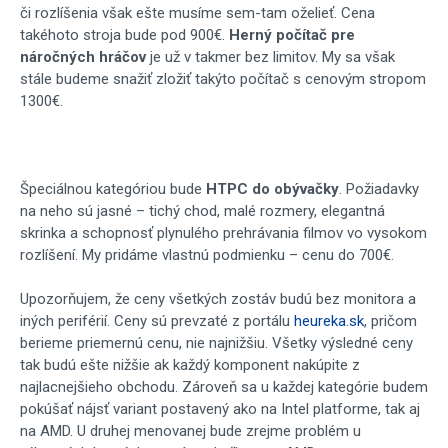
či rozlíšenia však ešte musíme sem-tam oželieť. Cena
takéhoto stroja bude pod 900€.
Herný počítač pre
náročných hráčov
je už v takmer bez limitov. My sa však
stále budeme snažiť zložiť takýto počítač s cenovým stropom
1300€.
Špeciálnou kategóriou bude
HTPC do obývačky
. Požiadavky
na neho sú jasné – tichý chod, malé rozmery, elegantná
skrinka a schopnosť plynulého prehrávania filmov vo vysokom
rozlíšení. My pridáme vlastnú podmienku – cenu do 700€.
Upozorňujem, že ceny všetkých zostáv budú bez monitora a
iných periférií. Ceny sú prevzaté z portálu
heureka.sk
, pričom
berieme priemernú cenu, nie najnižšiu. Všetky výsledné ceny
tak budú ešte nižšie ak každý komponent nakúpite z
najlacnejšieho obchodu. Zároveň sa u každej kategórie budem
pokúšať nájsť variant postavený ako na Intel platforme, tak aj
na AMD. U druhej menovanej bude zrejme problém u