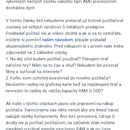
výkonných herných zostáv nakoľko tam AMD procesorom
dochádza dych.
V tomto článku tiež nebudeme preberať už hotové počítačové
zostavy od veľkých výrobcov či lokálnych predajcov.
Poskladať počítač nie je vôbec zložité a ak si na to netrúfate,
môžete si pomôcť
našim návodom
, prípade požiadať
skúsenejšieho známeho. Pred nákupom si v prvom rade treba
odpovedať na 2 základné otázky:
1.
Na aký účel budem počítač používať? Plánujem hrať
náročné hry? Mám na to čas a chuť? Nebudem len pozerať
filmy a surfovať na Internete?
2.
Koľko som ochotný investovať do nového počítača?
Neušetrím radšej na grafickej karte keď sa neplánujem hrať a
nevrazím to radšej do väčšej kapacity RAM či SSD?
Ak máte v týchto otázkach jasno ste pripravení na nákup
počítača. Samozrejme vás nikto nenúti aby ste ihneď naraz
nakúpili všetky komponenty. Áno bez procesora, zdroja či
dosky nie je počítač počítačom, na začiatok však môžete
napríklad používať menšie množstvo RAM a ak po čase