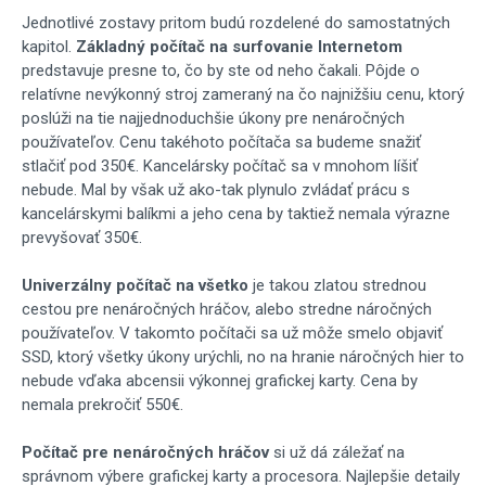
Jednotlivé zostavy pritom budú rozdelené do samostatných
kapitol.
Základný počítač na surfovanie Internetom
predstavuje presne to, čo by ste od neho čakali. Pôjde o
relatívne nevýkonný stroj zameraný na čo najnižšiu cenu, ktorý
poslúži na tie najjednoduchšie úkony pre nenáročných
používateľov. Cenu takéhoto počítača sa budeme snažiť
stlačiť pod 350€. Kancelársky počítač sa v mnohom líšiť
nebude. Mal by však už ako-tak plynulo zvládať prácu s
kancelárskymi balíkmi a jeho cena by taktiež nemala výrazne
prevyšovať 350€.
Univerzálny počítač na všetko
je takou zlatou strednou
cestou pre nenáročných hráčov, alebo stredne náročných
používateľov. V takomto počítači sa už môže smelo objaviť
SSD, ktorý všetky úkony urýchli, no na hranie náročných hier to
nebude vďaka abcensii výkonnej grafickej karty. Cena by
nemala prekročiť 550€.
Počítač pre nenáročných hráčov
si už dá záležať na
správnom výbere grafickej karty a procesora. Najlepšie detaily