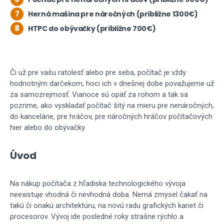
7
Herná mašina pre náročných (približne 1300€)
8
HTPC do obývačky (približne 700€)
Či už pre vašu ratolesť alebo pre seba, počítač je vždy
hodnotným darčekom, hoci ich v dnešnej dobe považujeme už
za samozrejmosť. Vianoce sú opäť za rohom a tak sa
pozrime, ako vyskladať počítač šitý na mieru pre nenáročných,
do kancelárie, pre hráčov, pre náročných hráčov počítačových
hier alebo do obývačky.
Úvod
Na nákup počítača z hľadiska technologického vývoja
neexistuje vhodná či nevhodná doba. Nemá zmysel čakať na
takú či onakú architektúru, na novú radu grafických kariet či
procesorov. Vývoj ide posledné roky strašne rýchlo a