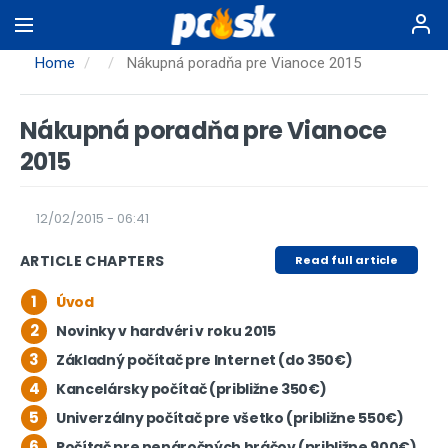
Skip
to
main
Home
Nákupná poradňa pre Vianoce 2015
content
Nákupná poradňa pre Vianoce
2015
12/02/2015 - 06:41
ARTICLE CHAPTERS
Read full article
1
Úvod
2
Novinky v hardvéri v roku 2015
3
Základný počítač pre Internet (do 350€)
4
Kancelársky počítač (približne 350€)
5
Univerzálny počítač pre všetko (približne 550€)
6
Počítač pre nenáročných hráčov (približne 900€)