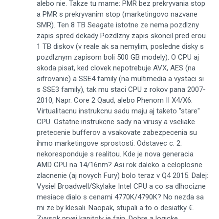
alebo nie. Takze tu mame: PMR bez prekryvania stop
a PMR s prekryvanim stop (marketingovo nazvane
SMR). Ten 8 TB Seagate istotne ze nema pozdlzny
zapis spred dekady Pozdlzny zapis skoncil pred erou
1 TB diskov (v reale ak sa nemylim, posledne disky s
pozdlznym zapisom boli 500 GB modely). O CPU aj
skoda pisat, ked clovek nepotrebuje AVX, AES (na
sifrovanie) a SSE4 family (na multimedia a vystaci si
s SSE3 family), tak mu staci CPU z rokov pana 2007-
2010, Napr. Core 2 Qaud, alebo Phenom II X4/X6.
Virtualitacnu instrukcnu sadu maju aj taketo "stare"
CPU. Ostatne instrukcne sady na virusy a vseliake
pretecenie bufferov a vsakovate zabezpecenia su
ihmo marketingove sprostosti. Odstavec c. 2:
nekoresponduje s realitou. Kde je nova generacia
AMD GPU na 14/16nm? Asi rok daleko a celoplosne
zlacnenie (aj novych Fury) bolo teraz v Q4 2015. Dalej:
Vysiel Broadwell/Skylake Intel CPU a co sa dlhocizne
mesiace dialo s cenami 4770K/4790K? No nezda sa
mi ze by klesali. Naopak, stupali a to o desiatky €.
Zvysok prvej kapitoly je fajn. Dobre a logicke