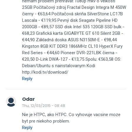
nemam problem prehravat 1080p mkv o velkosti
25GB Počítačový zdroj Fractal Design Integra M 450W
čierny - €63,64 Počítačová skriňa SilverStone LC17B
Lascala - €119,95 Pevný disk Seagate Pipeline HD
2000GB - €89,57 SSD disk Intel 535 120GB SSD bulk -
€68,23 Grafická karta GIGABYTE GT 610 Silent 2GB -
€44,90 Základná doska ASUS N3150M-E - €98,44
Kingston 8GB KIT DDR3 1866MHz CL10 HyperX Fury
Red Series - €44,60 Pioneer DVR-221LBK čierna -
€20,50 D-Link DWA-127 - €13,75 Spolu: €563,58 OS:
Debian/Ubuntu s nainstalovanym Kodi
http://kodi.tv/download/
Reply
Odar
Thu, 12/03/2015 - 08:48
Nie je HTPC, ako HTPC. Co vyhovuje vacsine moze
byt pre niekoho problem.
Reply