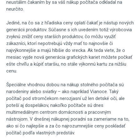
neustálim čakaním by sa váš nákup počítača odkladal na
neurčito.
Jediné, na čo sa z hľadiska ceny oplatí čakať je nástup nových
generácii produktov. Súčasne s ich uvedením totiž výrobcovia
zvyknú znížiť ceny starších produktov, čo môžu využiť
zákazníci, ktorí nepotrebujú vždy mať to najnovšie či
najvýkonnejšie a majú hlbšie do vrecka. Ak teda viete, že o
mesiac vyjde nová generácia grafických kariet môžete počkať
ešte chvíľu a kúpiť staršiu, no stále výkonnú kartu za nižšiu
cenu.
Špeciálne vhodnou dobou na nákup stolného počítača sú
narodeniny alebo sviatky – ako napríklad Vianoce. Taký
počítač pod stromčekom nerozjasní už len detské oči, ale
poteší aj dospelákov, nakoľko počítače sú dnes
multimediálnym centrom domácnosti a pracovným
nástrojom. V dnešnej nákupnej poradni sa zameriame na to,
ako si čo najlepšie a za čo najrozumnejšie ceny poskladať
počítač podľa vlastných predstáv.