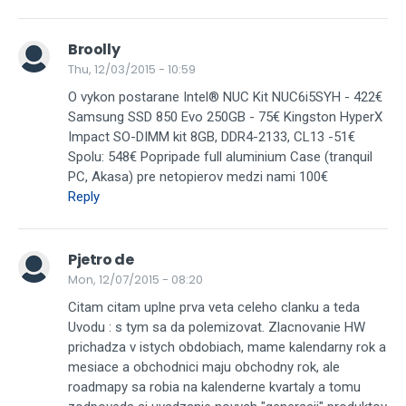
Broolly
Thu, 12/03/2015 - 10:59
O vykon postarane Intel® NUC Kit NUC6i5SYH - 422€
Samsung SSD 850 Evo 250GB - 75€ Kingston HyperX
Impact SO-DIMM kit 8GB, DDR4-2133, CL13 -51€
Spolu: 548€ Popripade full aluminium Case (tranquil
PC, Akasa) pre netopierov medzi nami 100€
Reply
Pjetro de
Mon, 12/07/2015 - 08:20
Citam citam uplne prva veta celeho clanku a teda
Uvodu : s tym sa da polemizovat. Zlacnovanie HW
prichadza v istych obdobiach, mame kalendarny rok a
mesiace a obchodnici maju obchodny rok, ale
roadmapy sa robia na kalenderne kvartaly a tomu