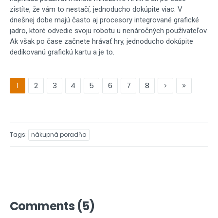
zistíte, že vám to nestačí, jednoducho dokúpite viac. V
dnešnej dobe majú často aj procesory integrované grafické
jadro, ktoré odvedie svoju robotu u nenáročných používateľov.
Ak však po čase začnete hrávať hry, jednoducho dokúpite
dedikovanú grafickú kartu a je to.
1
2
3
4
5
6
7
8
Tags
nákupná poradňa
Comments (5)