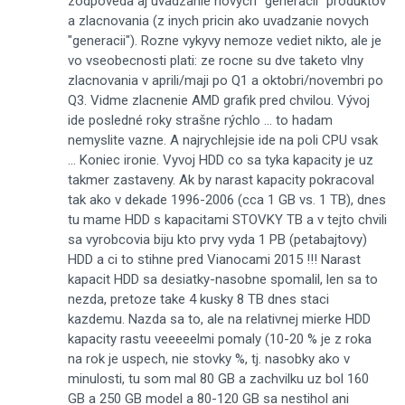
zodpoveda aj uvadzanie novych "generacii" produktov
a zlacnovania (z inych pricin ako uvadzanie novych
"generacii"). Rozne vykyvy nemoze vediet nikto, ale je
vo vseobecnosti plati: ze rocne su dve taketo vlny
zlacnovania v aprili/maji po Q1 a oktobri/novembri po
Q3. Vidme zlacnenie AMD grafik pred chvilou. Vývoj
ide posledné roky strašne rýchlo ... to hadam
nemyslite vazne. A najrychlejsie ide na poli CPU vsak
... Koniec ironie. Vyvoj HDD co sa tyka kapacity je uz
takmer zastaveny. Ak by narast kapacity pokracoval
tak ako v dekade 1996-2006 (cca 1 GB vs. 1 TB), dnes
tu mame HDD s kapacitami STOVKY TB a v tejto chvili
sa vyrobcovia biju kto prvy vyda 1 PB (petabajtovy)
HDD a ci to stihne pred Vianocami 2015 !!! Narast
kapacit HDD sa desiatky-nasobne spomalil, len sa to
nezda, pretoze take 4 kusky 8 TB dnes staci
kazdemu. Nazda sa to, ale na relativnej mierke HDD
kapacity rastu veeeeelmi pomaly (10-20 % je z roka
na rok je uspech, nie stovky %, tj. nasobky ako v
minulosti, tu som mal 80 GB a zachvilku uz bol 160
GB a 250 GB model a 80-120 GB sa nestihol ani