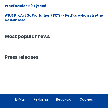
Prehľad cien 29. týždeň
ASUS ProArt GoPro Edition (PX13) - Keď sa výkon stretne
s odolnosťou
Most popular news
Press releases
Footer
E-Mail
Reklama
Redakcia
Cookies
menu