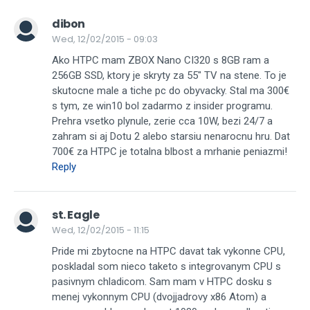
dibon
Wed, 12/02/2015 - 09:03
Ako HTPC mam ZBOX Nano CI320 s 8GB ram a
256GB SSD, ktory je skryty za 55" TV na stene. To je
skutocne male a tiche pc do obyvacky. Stal ma 300€
s tym, ze win10 bol zadarmo z insider programu.
Prehra vsetko plynule, zerie cca 10W, bezi 24/7 a
zahram si aj Dotu 2 alebo starsiu nenarocnu hru. Dat
700€ za HTPC je totalna blbost a mrhanie peniazmi!
Reply
st. Eagle
Wed, 12/02/2015 - 11:15
Pride mi zbytocne na HTPC davat tak vykonne CPU,
poskladal som nieco taketo s integrovanym CPU s
pasivnym chladicom. Sam mam v HTPC dosku s
menej vykonnym CPU (dvojjadrovy x86 Atom) a