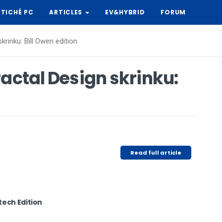
TICHÉ PC
ARTICLES
EV&HYBRID
FORUM
krinku: Bill Owen edition
ractal Design skrinku:
Read full article
tech Edition