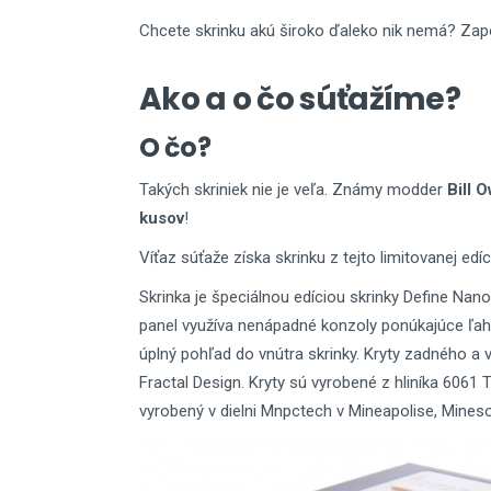
Chcete skrinku akú široko ďaleko nik nemá? Zapo
Ako a o čo súťažíme?
O čo?
Takých skriniek nie je veľa. Známy modder
Bill 
kusov
!
Víťaz súťaže získa skrinku z tejto limitovanej edíc
Skrinka je špeciálnou edíciou skrinky Define Nano
panel využíva nenápadné konzoly ponúkajúce ľah
úplný pohľad do vnútra skrinky. Kryty zadného a
Fractal Design. Kryty sú vyrobené z hliníka 6061 T6
vyrobený v dielni Mnpctech v Mineapolise, Mineso