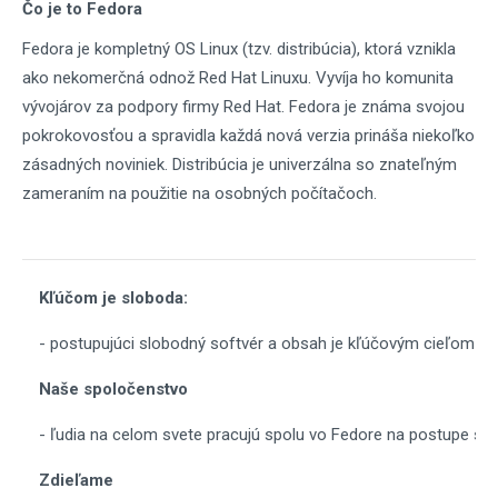
Čo je to Fedora
Fedora je kompletný OS Linux (tzv. distribúcia), ktorá vznikla
ako nekomerčná odnož Red Hat Linuxu. Vyvíja ho komunita
vývojárov za podpory firmy Red Hat. Fedora je známa svojou
pokrokovosťou a spravidla každá nová verzia prináša niekoľko
zásadných noviniek. Distribúcia je univerzálna so znateľným
zameraním na použitie na osobných počítačoch.
Kľúčom je sloboda:
- postupujúci slobodný softvér a obsah je kľúčovým cieľom pr
Naše spoločenstvo
- ľudia na celom svete pracujú spolu vo Fedore na postupe sl
Zdieľame