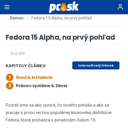
Skočiť
na
hlavný
Domov
Fedora 15 Alpha, na prvý pohľad
obsah
Fedora 15 Alpha, na prvý pohľad
21.4.2011
KAPITOLY ČLÁNKU
Zobraziť celý článok
1
Úvod & Inštalácia
2
Práca v systéme & Záver
Pozreli sme sa ako vyzerá, čo nového prináša a ako sa
pracuje s prvou verziou populárnej linuxovskej distribúcie
Fedora, ktorá prichádza s poradovým číslom 15.