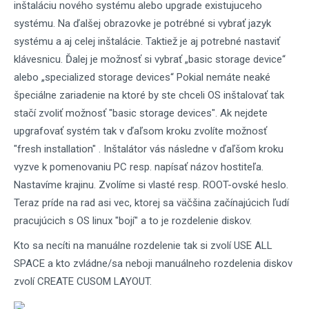
inštaláciu nového systému alebo upgrade existujuceho
systému. Na ďalšej obrazovke je potrébné si vybrať jazyk
systému a aj celej inštalácie. Taktiež je aj potrebné nastaviť
klávesnicu. Ďalej je možnosť si vybrať „basic storage device“
alebo „specialized storage devices“ Pokial nemáte neaké
špeciálne zariadenie na ktoré by ste chceli OS inštalovať tak
stačí zvoliť možnosť "basic storage devices". Ak nejdete
upgrafovať systém tak v ďaľsom kroku zvolíte možnosť
"fresh installation" . Inštalátor vás následne v ďaľšom kroku
vyzve k pomenovaniu PC resp. napísať názov hostiteľa.
Nastavíme krajinu. Zvolíme si vlasté resp. ROOT-ovské heslo.
Teraz príde na rad asi vec, ktorej sa väčšina začínajúcich ľudí
pracujúcich s OS linux "bojí" a to je rozdelenie diskov.
Kto sa necíti na manuálne rozdelenie tak si zvolí USE ALL
SPACE a kto zvládne/sa neboji manuálneho rozdelenia diskov
zvolí CREATE CUSOM LAYOUT.