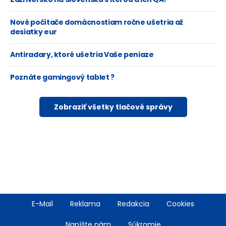
Nové počítače domácnostiam ročne ušetria až
desiatky eur
Antiradary, ktoré ušetria Vaše peniaze
Poznáte gamingový tablet ?
Zobraziť všetky tlačové správy
Footer
E-Mail
Reklama
Redakcia
Cookies
menu
Napíšte nám
Súkromie