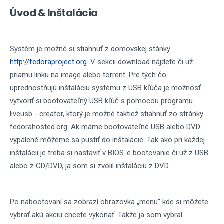
Úvod & Inštalácia
Systém je možné si stiahnuť z domovskej stánky
http://fedoraproject.org
.V sekcii download nájdete či už
priamu linku na image alebo torrent. Pre tých čo
uprednostňujú inštaláciu systému z USB kľúča je možnosť
vytvoriť si bootovateľný USB kľúč s pomocou programu
liveusb - creator, ktorý je možné taktiež stiahnuť zo stránky
fedorahosted.org. Ak máme bootovateľné USB alebo DVD
vypálené môžeme sa pustiť do inštalácie. Tak ako pri každej
inštalácii je treba si nastaviť v BIOS-e bootovanie či už z USB
alebo z CD/DVD, ja som si zvolil inštaláciu z DVD.
Po nabootovaní sa zobrazí obrazovka „menu“ kde si môžete
vybrať akú akciu chcete vykonať. Takže ja som vybral