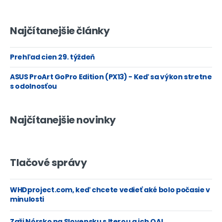
Najčítanejšie články
Prehľad cien 29. týždeň
ASUS ProArt GoPro Edition (PX13) - Keď sa výkon stretne
s odolnosťou
Najčítanejšie novinky
Tlačové správy
WHDproject.com, keď chcete vedieť aké bolo počasie v
minulosti
Zaži Nórsko na Slovensku s Iterou a ich QA!