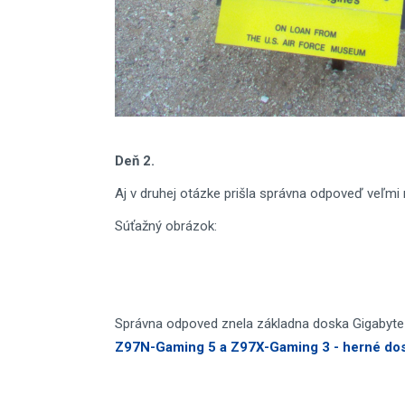
Deň 2.
Aj v druhej otázke prišla správna odpoveď veľmi
Súťažný obrázok:
Správna odpoved znela základna doska Gigabyte
Z97N-Gaming 5 a Z97X-Gaming 3 - herné dosk