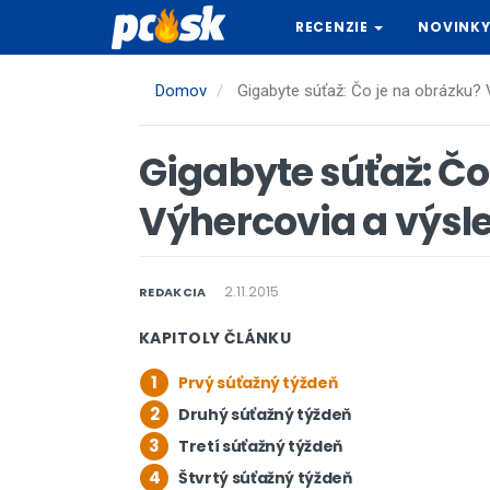
Skočiť
RECENZIE
NOVINK
na
hlavný
obsah
Domov
Gigabyte súťaž: Čo je na obrázku? 
Gigabyte súťaž: Čo
Výhercovia a výsl
2.11.2015
REDAKCIA
KAPITOLY ČLÁNKU
1
Prvý súťažný týždeň
2
Druhý súťažný týždeň
3
Tretí súťažný týždeň
4
Štvrtý súťažný týždeň