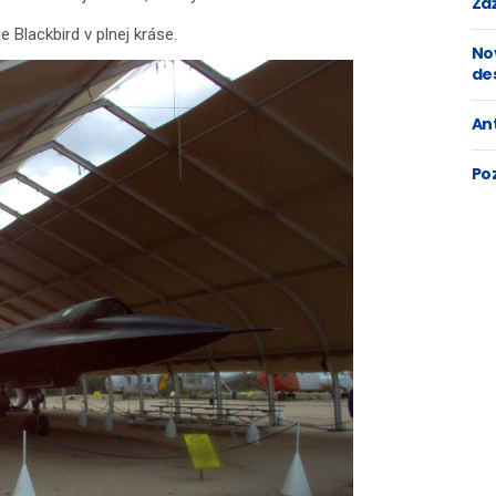
Zaž
 je Blackbird v plnej kráse.
No
de
An
Po