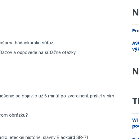
N
Pre
nášame hádankársku súťaž.
ASU
vý
ťazov a odpovede na súťažné otázky.
N
šenie sa objavilo už 6 minút po zverejnení, prišiel s ním
T
ujúcom obrázku?
WH
poč
dlo leteckej histórie, slávny Blackbird SR-71.