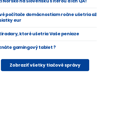
i Nórsko na Slovensku s Iterou a ich QA!
vé počítače domácnostiam ročne ušetria až
siatky eur
tiradary, ktoré ušetria Vaše peniaze
znáte gamingový tablet ?
Zobraziť všetky tlačové správy