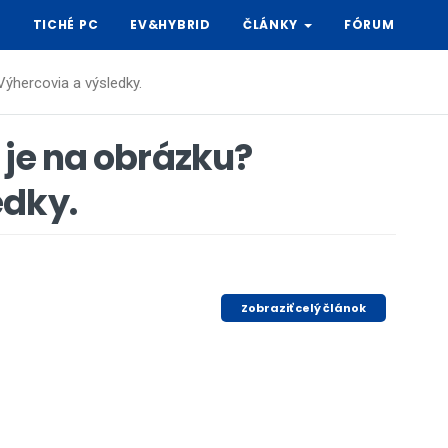
Y
TICHÉ PC
EV&HYBRID
ČLÁNKY
FÓRUM
Výhercovia a výsledky.
 je na obrázku?
edky.
Zobraziť celý článok