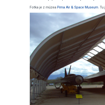
Fotka je z múzea
Pima Air & Space Museum
. Tu