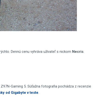
 rýchlo. Dennú cenu vyhráva užívateľ s nickom
Necris
.
 Z97N-Gaming 5. Súťažna fotografia pochádza z recenzie
y od Gigabyte v teste
.