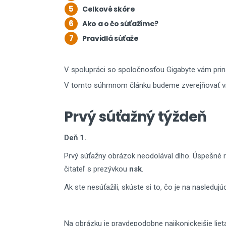
5
Celkové skóre
6
Ako a o čo súťažíme?
7
Pravidlá súťaže
V spolupráci so spoločnosťou Gigabyte vám pri
V tomto súhrnnom článku budeme zverejňovať ví
Prvý súťažný týždeň
Deň 1.
Prvý súťažny obrázok neodolával dlho. Úspešné rie
čitateľ s prezývkou
nsk
.
Ak ste nesúťažili, skúste si to, čo je na nasled
Na obrázku je pravdepodobne najikonickejšie lieta