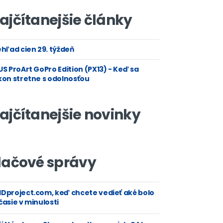
ajčítanejšie články
hľad cien 29. týždeň
S ProArt GoPro Edition (PX13) - Keď sa
kon stretne s odolnosťou
ajčítanejšie novinky
lačové správy
Dproject.com, keď chcete vedieť aké bolo
asie v minulosti