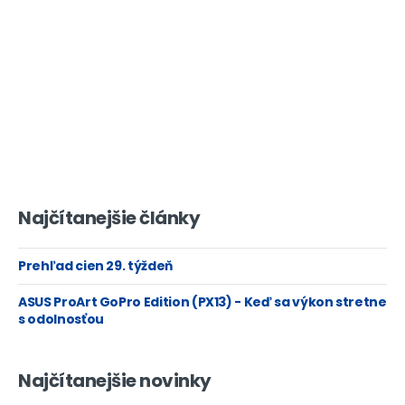
Najčítanejšie články
Prehľad cien 29. týždeň
ASUS ProArt GoPro Edition (PX13) - Keď sa výkon stretne
s odolnosťou
Najčítanejšie novinky