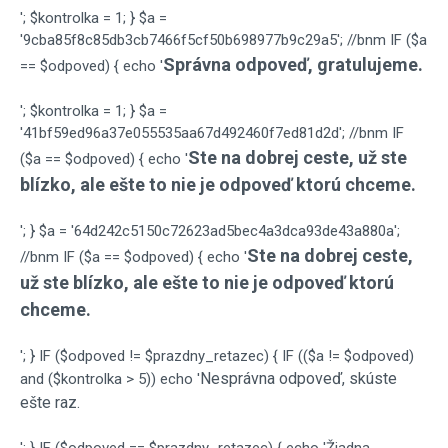
'; $kontrolka = 1; } $a =
'9cba85f8c85db3cb7466f5cf50b698977b9c29a5'; //bnm IF ($a
Správna odpoveď, gratulujeme.
== $odpoved) { echo '
'; $kontrolka = 1; } $a =
'41bf59ed96a37e055535aa67d492460f7ed81d2d'; //bnm IF
Ste na dobrej ceste, už ste
($a == $odpoved) { echo '
blízko, ale ešte to nie je odpoveď ktorú chceme.
'; } $a = '64d242c5150c72623ad5bec4a3dca93de43a880a';
Ste na dobrej ceste,
//bnm IF ($a == $odpoved) { echo '
už ste blízko, ale ešte to nie je odpoveď ktorú
chceme.
'; } IF ($odpoved != $prazdny_retazec) { IF (($a != $odpoved)
Nesprávna odpoveď, skúste
and ($kontrolka > 5)) echo '
ešte raz.