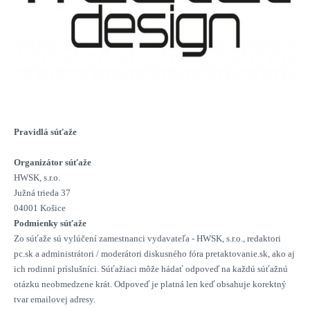
Pravidlá súťaže
Organizátor súťaže
HWSK, s.r.o.
Južná trieda 37
04001 Košice
Podmienky súťaže
Zo súťaže sú vylúčení zamestnanci vydavateľa - HWSK, s.r.o., redaktori
pc.sk a administrátori / moderátori diskusného fóra pretaktovanie.sk, ako aj
ich rodinní príslušníci. Súťažiaci môže hádať odpoveď na každú súťažnú
otázku neobmedzene krát. Odpoveď je platná len keď obsahuje korektný
tvar emailovej adresy.