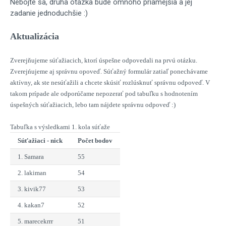
Nebojte sa, druhá otázka bude omnoho priamejšia a jej
zadanie jednoduchšie :)
Aktualizácia
Zverejňujeme súťažiacich, ktorí úspešne odpovedali na prvú otázku.
Zverejńujeme aj správnu opoveď. Súťažný formulár zatiaľ ponechávame
aktívny, ak ste nesúťažili a chcete skúsiť rozlúsknuť správnu odpoveď. V
takom prípade ale odporúčame nepozerať pod tabuľku s hodnotením
úspešných súťažiacich, lebo tam nájdete správnu odpoveď :)
Tabuľka s výsledkami 1. kola súťaže
Súťažiaci - nick
Počet bodov
1. Samara
55
2. lakiman
54
3. kivik77
53
4. kakan7
52
5. marecekrrr
51