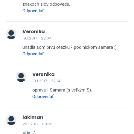
znakoch slov odpovede.
Odpovedať
Veronika
19.1.2017 - 22:04
uhádla som prvú otázku - pod nickom samara :)
Odpovedať
Veronika
19.1.2017 - 22:14
oprava - Samara (s veľkým S).
Odpovedať
lakiman
20.1.2017 - 09:36
aj ja :-)