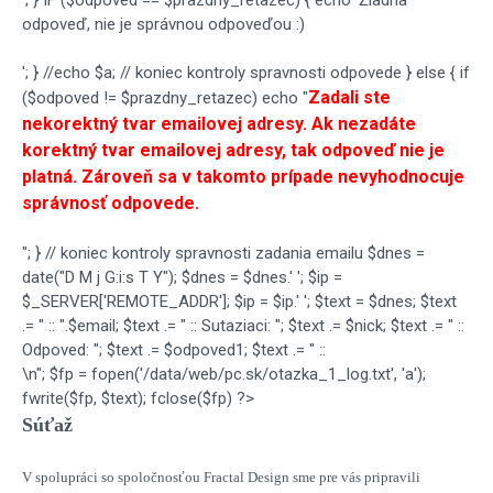
'; } IF ($odpoved == $prazdny_retazec) { echo 'Žiadna
odpoveď, nie je správnou odpoveďou :)
'; } //echo $a; // koniec kontroly spravnosti odpovede } else { if
Zadali ste
($odpoved != $prazdny_retazec) echo "
nekorektný tvar emailovej adresy. Ak nezadáte
korektný tvar emailovej adresy, tak odpoveď nie je
platná. Zároveň sa v takomto prípade nevyhodnocuje
správnosť odpovede.
"; } // koniec kontroly spravnosti zadania emailu $dnes =
date("D M j G:i:s T Y"); $dnes = $dnes.' '; $ip =
$_SERVER['REMOTE_ADDR']; $ip = $ip.' '; $text = $dnes; $text
.= " :: ".$email; $text .= " :: Sutaziaci: "; $text .= $nick; $text .= " ::
Odpoved: "; $text .= $odpoved1; $text .= " ::
\n"; $fp = fopen('/data/web/pc.sk/otazka_1_log.txt', 'a');
fwrite($fp, $text); fclose($fp) ?>
Súťaž
V spolupráci so spoločnosťou Fractal Design sme pre vás pripravili