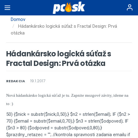
Skočiť
na
hlavný
Domov
obsah
Hádankársko logická súťaž s Fractal Design: Prvá
otázka
Hádankársko logická súťaž s
Fractal Design: Prvá otázka
19.1.2017
REDAKCIA
Nová hádankársko logická súťaž je tu. Zapnite mozgové závity, ideme na
to :)
50) {$nick = substr($nick,0,50);} $n2 = strlen($email); IF ($n2 >
70) {$email = substr($email,0,70);} $n3 = strlen($odpoved); IF
($n3 > 80) {$odpoved = substr($odpoved,0,80);}
$prazdny_retazec = ""; //kontrola spravnosti zadania emailu if