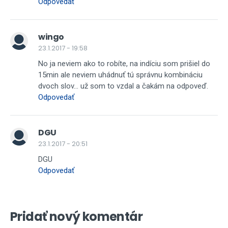
Odpovedať
wingo
23.1.2017 - 19:58
No ja neviem ako to robíte, na indíciu som prišiel do
15min ale neviem uhádnuť tú správnu kombináciu
dvoch slov... už som to vzdal a čakám na odpoveď.
Odpovedať
DGU
23.1.2017 - 20:51
DGU
Odpovedať
Pridať nový komentár