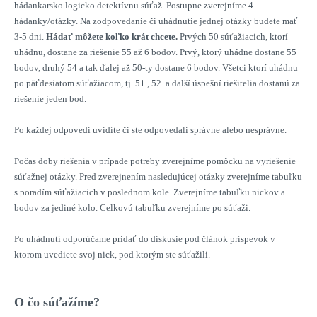
hádankarsko logicko detektívnu súťaž. Postupne zverejníme 4
hádanky/otázky. Na zodpovedanie či uhádnutie jednej otázky budete mať
3-5 dni.
Hádať môžete koľko krát chcete.
Prvých 50 súťažiacich, ktorí
uhádnu, dostane za riešenie 55 až 6 bodov. Prvý, ktorý uhádne dostane 55
bodov, druhý 54 a tak ďalej až 50-ty dostane 6 bodov. Všetci ktorí uhádnu
po päťdesiatom súťažiacom, tj. 51., 52. a další úspešní riešitelia dostanú za
riešenie jeden bod.
Po každej odpovedi uvidíte či ste odpovedali správne alebo nesprávne.
Počas doby riešenia v prípade potreby zverejníme pomôcku na vyriešenie
súťažnej otázky. Pred zverejnením nasledujúcej otázky zverejníme tabuľku
s poradím súťažiacich v poslednom kole. Zverejníme tabuľku nickov a
bodov za jediné kolo. Celkovú tabuľku zverejníme po súťaži.
Po uhádnutí odporúčame pridať do diskusie pod článok príspevok v
ktorom uvediete svoj nick, pod ktorým ste súťažili.
O čo súťažíme?