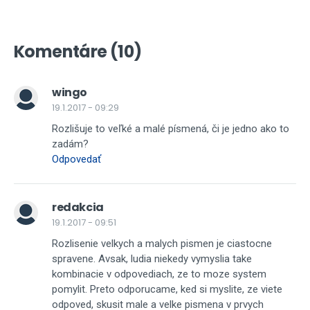
Komentáre (10)
wingo
19.1.2017 - 09:29
Rozlišuje to veľké a malé písmená, či je jedno ako to
zadám?
Odpovedať
redakcia
19.1.2017 - 09:51
Rozlisenie velkych a malych pismen je ciastocne
spravene. Avsak, ludia niekedy vymyslia take
kombinacie v odpovediach, ze to moze system
pomylit. Preto odporucame, ked si myslite, ze viete
odpoved, skusit male a velke pismena v prvych