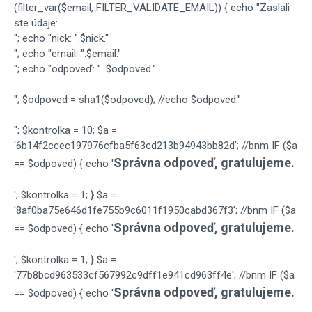
(filter_var($email, FILTER_VALIDATE_EMAIL)) { echo "Zaslali
ste údaje:
"; echo "nick: ".$nick."
"; echo "email: ".$email."
"; echo "odpoveď: ". $odpoved."
"; $odpoved = sha1($odpoved); //echo $odpoved."
"; $kontrolka = 10; $a =
'6b14f2ccec197976cfba5f63cd213b94943bb82d'; //bnm IF ($a
Správna odpoveď, gratulujeme.
== $odpoved) { echo '
'; $kontrolka = 1; } $a =
'8af0ba75e646d1fe755b9c6011f1950cabd367f3'; //bnm IF ($a
Správna odpoveď, gratulujeme.
== $odpoved) { echo '
'; $kontrolka = 1; } $a =
'77b8bcd963533cf567992c9dff1e941cd963ff4e'; //bnm IF ($a
Správna odpoveď, gratulujeme.
== $odpoved) { echo '