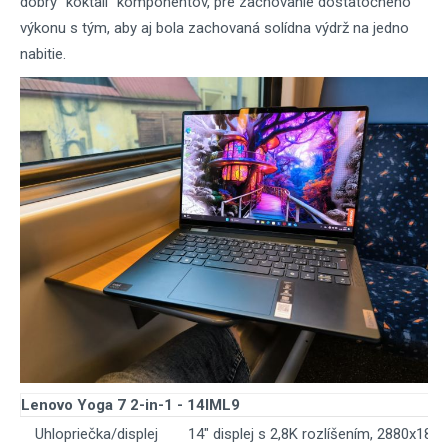
dobrý "koktail" komponentov, pre zachovanie dostatočného
výkonu s tým, aby aj bola zachovaná solídna výdrž na jedno
nabitie.
Lenovo Yoga 7 2-in-1 - 14IML9
Uhlopriečka/displej
14" displej s 2,8K rozlíšením, 2880x180