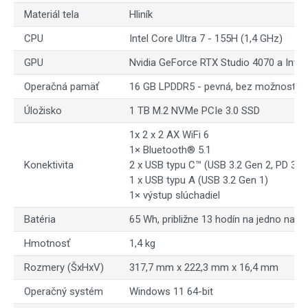
Materiál tela
Hliník
CPU
Intel Core Ultra 7 - 155H (1,4 GHz)
GPU
Nvidia GeForce RTX Studio 4070 a Intel 
Operačná pamäť
16 GB LPDDR5 - pevná, bez možnosti v
Úložisko
1 TB M.2 NVMe PCIe 3.0 SSD
1x 2 x 2 AX WiFi 6
1× Bluetooth® 5.1
Konektivita
2 x USB typu C™ (USB 3.2 Gen 2, PD 3.0,
1 x USB typu A (USB 3.2 Gen 1)
1× výstup slúchadiel
Batéria
65 Wh, približne 13 hodín na jedno nabit
Hmotnosť
1,4 kg
Rozmery (ŠxHxV)
317,7 mm x 222,3 mm x 16,4 mm
Operačný systém
Windows 11 64-bit