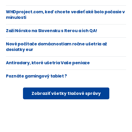
WHDproject.com, keď chcete vedieť aké bolo počasie v
minulosti
Zaži Nórsko na Slovensku s Iterou a ich QA!
Nové počítače domácnostiam ročne ušetria až
desiatky eur
Antiradary, ktoré ušetria Vaše peniaze
Poznáte gamingový tablet ?
Zobraziť všetky tlačové správy