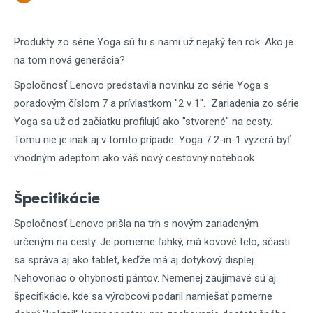
Produkty zo série Yoga sú tu s nami už nejaký ten rok. Ako je
na tom nová generácia?
Spoločnosť Lenovo predstavila novinku zo série Yoga s
poradovým číslom 7 a prívlastkom "2 v 1". Zariadenia zo série
Yoga sa už od začiatku profilujú ako "stvorené" na cesty.
Tomu nie je inak aj v tomto prípade. Yoga 7 2-in-1 vyzerá byť
vhodným adeptom ako váš nový cestovný notebook.
Špecifikácie
Spoločnosť Lenovo prišla na trh s novým zariadeným
určeným na cesty. Je pomerne ľahký, má kovové telo, sčasti
sa správa aj ako tablet, keďže má aj dotykový displej.
Nehovoriac o ohybnosti pántov. Nemenej zaujímavé sú aj
špecifikácie, kde sa výrobcovi podaril namiešať pomerne