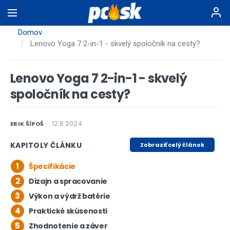
Skočiť
na
hlavný
Domov
obsah
Lenovo Yoga 7 2-in-1 - skvelý spoločník na cesty?
Lenovo Yoga 7 2-in-1 - skvelý
spoločník na cesty?
12.8.2024
ERIK ŠÍPOŠ
KAPITOLY ČLÁNKU
Zobraziť celý článok
1
Špecifikácie
2
Dizajn a spracovanie
3
Výkon a výdrž batérie
4
Praktické skúsenosti
5
Zhodnotenie a záver