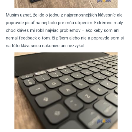
Musím uznať, že ide o jednu z najprenosnejších klávesníc ale
popravde písať na nej bolo pre mňa utrpením. Extrémne malý
chod kláves mi robil najviac problémov – ako keby som ani
nemal feedback o tom, či píšem alebo nie a popravde som si
na túto klávesnicu nakoniec ani nezvykol.