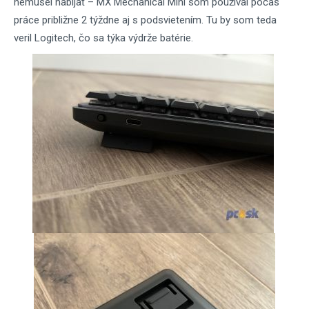
nemusel nabíjať – MX Mechanical Mini som používal počas
práce približne 2 týždne aj s podsvietením. Tu by som teda
veril Logitech, čo sa týka výdrže batérie.