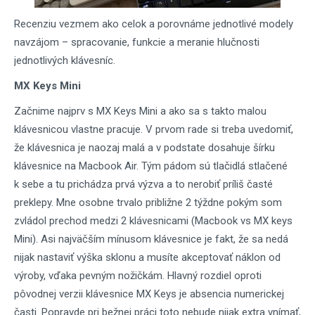
Recenziu vezmem ako celok a porovnáme jednotlivé modely
navzájom – spracovanie, funkcie a meranie hlučnosti
jednotlivých klávesníc.
MX Keys Mini
Začnime najprv s MX Keys Mini a ako sa s takto malou
klávesnicou vlastne pracuje. V prvom rade si treba uvedomiť,
že klávesnica je naozaj malá a v podstate dosahuje šírku
klávesnice na Macbook Air. Tým pádom sú tlačidlá stlačené
k sebe a tu prichádza prvá výzva a to nerobiť príliš časté
preklepy. Mne osobne trvalo približne 2 týždne pokým som
zvládol prechod medzi 2 klávesnicami (Macbook vs MX keys
Mini). Asi najväčším mínusom klávesnice je fakt, že sa nedá
nijak nastaviť výška sklonu a musíte akceptovať náklon od
výroby, vďaka pevným nožičkám. Hlavný rozdiel oproti
pôvodnej verzii klávesnice MX Keys je absencia numerickej
časti. Popravde pri bežnej práci toto nebude nijak extra vnímať,