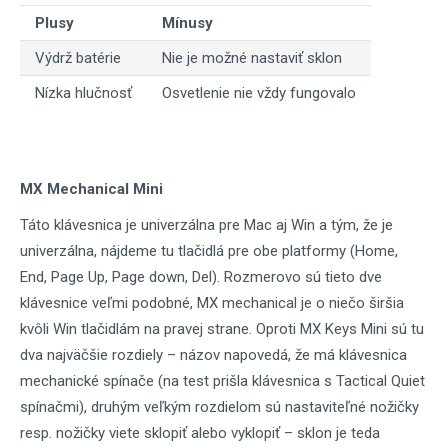
Plusy
Mínusy
Výdrž batérie
Nie je možné nastaviť sklon
Nízka hlučnosť
Osvetlenie nie vždy fungovalo
MX Mechanical Mini
Táto klávesnica je univerzálna pre Mac aj Win a tým, že je
univerzálna, nájdeme tu tlačidlá pre obe platformy (Home,
End, Page Up, Page down, Del). Rozmerovo sú tieto dve
klávesnice veľmi podobné, MX mechanical je o niečo širšia
kvôli Win tlačidlám na pravej strane. Oproti MX Keys Mini sú tu
dva najväčšie rozdiely – názov napovedá, že má klávesnica
mechanické spínače (na test prišla klávesnica s Tactical Quiet
spínačmi), druhým veľkým rozdielom sú nastaviteľné nožičky
resp. nožičky viete sklopiť alebo vyklopiť – sklon je teda