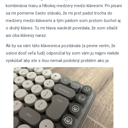
kombinácia tvaru a hlbokej medzery medzi klávesmi. Pri písaní
sa mi pomerne často stávalo, že mi prst padol trocha do
medzery medzi klávesmi a tým pádom som prstom šuchol aj
o druhý kláves. Tu mi hlava viackrát povedala, že som stlačil
asi oba klávesy naraz.
Ak by sa vám táto klávesnica pozdávala (a pevne verím, že
osloví dosť veľa ľudí) odporúčal by som vám ju najprv niekde
vyskúšať aby ste s ňou nemali podobný problém ako ja.