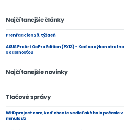
Najčítanejšie články
Prehľad cien 29. týždeň
ASUS ProArt GoPro Edition (PX13) - Keď sa výkon stretne
s odolnosťou
Najčítanejšie novinky
Tlačové správy
WHDproject.com, keď chcete vedieť aké bolo počasie v
minulosti