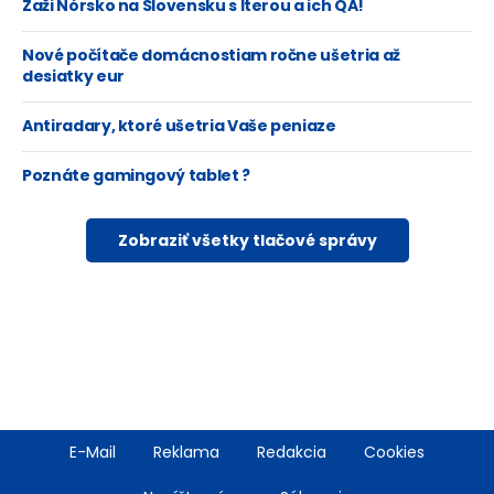
Zaži Nórsko na Slovensku s Iterou a ich QA!
Nové počítače domácnostiam ročne ušetria až
desiatky eur
Antiradary, ktoré ušetria Vaše peniaze
Poznáte gamingový tablet ?
Zobraziť všetky tlačové správy
Footer
E-Mail
Reklama
Redakcia
Cookies
menu