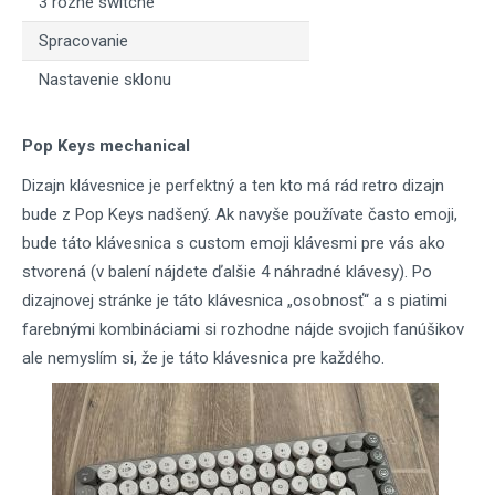
3 rôzne switche
Spracovanie
Nastavenie sklonu
Pop Keys mechanical
Dizajn klávesnice je perfektný a ten kto má rád retro dizajn
bude z Pop Keys nadšený. Ak navyše používate často emoji,
bude táto klávesnica s custom emoji klávesmi pre vás ako
stvorená (v balení nájdete ďalšie 4 náhradné klávesy). Po
dizajnovej stránke je táto klávesnica „osobnosť“ a s piatimi
farebnými kombináciami si rozhodne nájde svojich fanúšikov
ale nemyslím si, že je táto klávesnica pre každého.