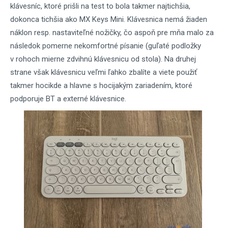
klávesníc, ktoré prišli na test to bola takmer najtichšia,
dokonca tichšia ako MX Keys Mini. Klávesnica nemá žiaden
náklon resp. nastaviteľné nožičky, čo aspoň pre mňa malo za
následok pomerne nekomfortné písanie (guľaté podložky
v rohoch mierne zdvihnú klávesnicu od stola). Na druhej
strane však klávesnicu veľmi ľahko zbalíte a viete použiť
takmer hocikde a hlavne s hocijakým zariadením, ktoré
podporuje BT a externé klávesnice.