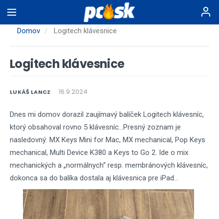
Skočiť
na
hlavný
Domov
Logitech klávesnice
obsah
Logitech klávesnice
16.9.2024
LUKÁŠ LANCZ
Dnes mi domov dorazil zaujímavý balíček Logitech klávesníc,
ktorý obsahoval rovno 5 klávesníc...Presný zoznam je
nasledovný: MX Keys Mini for Mac, MX mechanical, Pop Keys
mechanical, Multi Device K380 a Keys to Go 2. Ide o mix
mechanických a „normálnych“ resp. membránových klávesníc,
dokonca sa do balíka dostala aj klávesnica pre iPad...