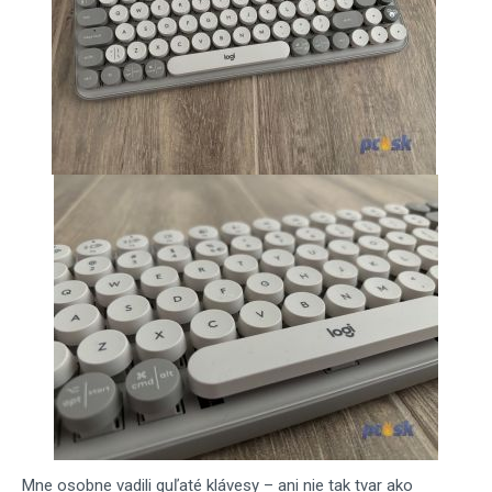
Mne osobne vadili guľaté klávesy – ani nie tak tvar ako