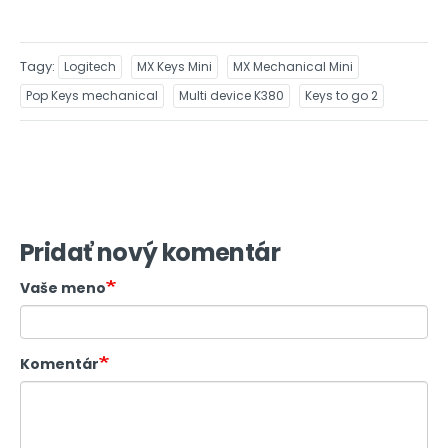
Tagy
Logitech
MX Keys Mini
MX Mechanical Mini
Pop Keys mechanical
Multi device K380
Keys to go 2
Pridať nový komentár
Vaše meno
Komentár