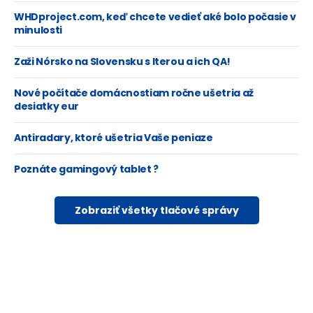
WHDproject.com, keď chcete vedieť aké bolo počasie v
minulosti
Zaži Nórsko na Slovensku s Iterou a ich QA!
Nové počítače domácnostiam ročne ušetria až
desiatky eur
Antiradary, ktoré ušetria Vaše peniaze
Poznáte gamingový tablet ?
Zobraziť všetky tlačové správy