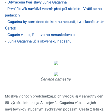
-
Odvrácená tvář slávy Jurije Gagarina
-
První člověk navštívil vesmír před půl stoletím. Vrátil se na
padácích
-
Gagarina by som dnes do kozmu nepustil, tvrdí konštruktér
Čertok
-
Gagarin viedol, ľudstvo ho nenasledovalo
-
Jurija Gagarina učili slovenskú hádzanú
Červené námestie.
Moskva v dňoch predchádzajúcich výročiu aj v samotný deň
50. výročia letu Jurija Alexejeviča Gagarina vítala svojich
návštevníkov studeným sychravým počasím. Cesta z letiska