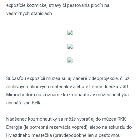
expozície kozmickej stravy či pestovania plodín na
vesmírnych staniciach.
Súčasťou expozícii múzea su aj viaceré videoprojekcie, či už
archívnych filmových materiálov alebo v trende dneška v 3D.
Mimochodom na zozname kozmonautov v múzeu nechýba
ani náš Ivan Bella.
Nadšenec kozmonautiky sa môže vybrať aj do múzea RKK
Energija (je potrebná rezervácia vopred), alebo na exkurziu do
Hviezdneho mestečka (pravdepodobne len s cestovnou