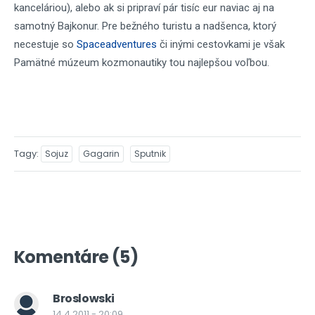
kanceláriou), alebo ak si pripraví pár tisíc eur naviac aj na
samotný Bajkonur. Pre bežného turistu a nadšenca, ktorý
necestuje so
Spaceadventures
či inými cestovkami je však
Pamätné múzeum kozmonautiky tou najlepšou voľbou.
Tagy
Sojuz
Gagarin
Sputnik
Komentáre (5)
Broslowski
14.4.2011 - 20:09