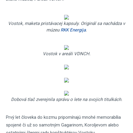
Vostok, maketa pristávacej kapsuly. Originál sa nachádza v
múzeu
RKK Energija
.
Vostok v areáli VDNCH.
Dobová tlač zverejnila správu o lete na svojich titulkách.
Prvý let človeka do kozmu pripomínajú mnohé memorabília
spojené či už so samotným Gagarinom, Koroljevom alebo
ostatnými členmi rady konštruktérov Vostoku.