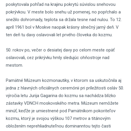
poskytovala pohľad na krajinu pokrytú súvislou snehovou
pokrývkou. V meste bolo snehu už pomenej, no popŕchalo a
snežilo dohromady, teplota sa držala tesne nad nulou. To 12.
apríl 1961 bol v Moskve naopak krásny slnečný jarný deň. V
ten deň tu davy oslavovali let prvého človeka do kozmu.
50. rokov po, večer o desiatej davy po celom meste opäť
oslavovali, cez prikrývku hmly sledujúc ohňostroje nad
mestom.
Pamätné Múzeum kozmonautiky, v ktorom sa uskutočnila aj
jedna z hlavných oficiálnych ceremónii pri príležitosti osláv 50.
výročia letu Jurija Gagarina do kozmu sa nachádza blízko
zástavky VDNCH moskovského metra. Múzeum nemôžete
minúť, keďže je umiestnené pod Pamätníkom pokoriteľov
kozmu, ktorý je svojou výškou 107 metrov a titánovým
obložením neprehliadnuteľnou dominanntou tejto časti