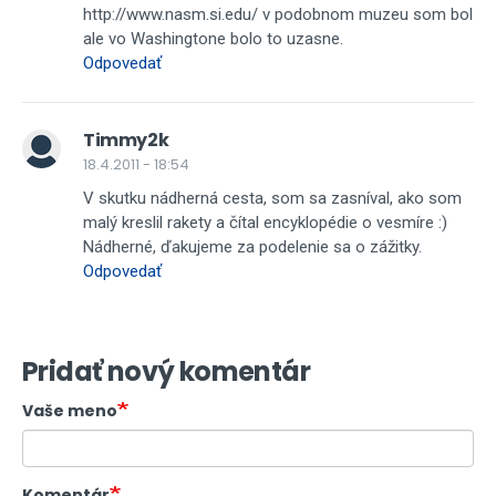
http://www.nasm.si.edu/ v podobnom muzeu som bol
ale vo Washingtone bolo to uzasne.
Odpovedať
Timmy2k
18.4.2011 - 18:54
V skutku nádherná cesta, som sa zasníval, ako som
malý kreslil rakety a čítal encyklopédie o vesmíre :)
Nádherné, ďakujeme za podelenie sa o zážitky.
Odpovedať
Pridať nový komentár
Vaše meno
Komentár