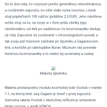
Sú to dva roky, čo múzeum prešlo generálnou rekonštrukciou
a rozšírením expozícii, no ešte stále vonia novotou. Lístok
stojí prijateľných 100 rubľov (približne 2,5 EUR). Jeho návšteva
určite stojí za to, na svoje si v ňom prídu všetky typy
návštevníkov, od detí po nadšencov čo kozmonautiku sledujú
už roky. Expozície sú zostavené v chronologickom poradí, a
tak svojú púť múzeom začínate pri Sputniku a Gagarinovom
lete, a končíte pri raketopláne Buran. Múzeum vás prevedie
históriou kozmonautiky a to nielen tej sovietskej a ruskej.
Maketa Sputnika.
Maketa pristávacieho modulu kozmickej lode Vostok v mierke
1:1, na ktorej letel Jurij Gagarin je hneď v prvej expozícii.
Samotna raketa Vostok v skutočnej veľkosti je umiestená
blízko múzea, v areáli VDNCH.