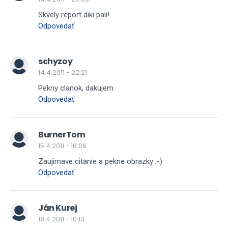
Skvely report diki pali!
Odpovedať
schyzoy
14.4.2011 - 22:21
Pekny clanok, dakujem
Odpovedať
BurnerTom
15.4.2011 - 16:06
Zaujimave citanie a pekne obrazky ;-)
Odpovedať
Ján Kurej
18.4.2011 - 10:13