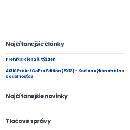
Najčítanejšie články
Prehľad cien 29. týždeň
ASUS ProArt GoPro Edition (PX13) - Keď sa výkon stretne
s odolnosťou
Najčítanejšie novinky
Tlačové správy