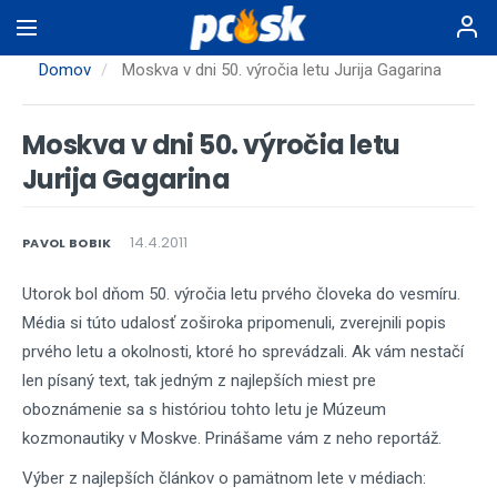
Skočiť
na
hlavný
Domov
Moskva v dni 50. výročia letu Jurija Gagarina
obsah
Moskva v dni 50. výročia letu
Jurija Gagarina
14.4.2011
PAVOL BOBIK
Utorok bol dňom 50. výročia letu prvého človeka do vesmíru.
Média si túto udalosť zoširoka pripomenuli, zverejnili popis
prvého letu a okolnosti, ktoré ho sprevádzali. Ak vám nestačí
len písaný text, tak jedným z najlepších miest pre
oboznámenie sa s históriou tohto letu je Múzeum
kozmonautiky v Moskve. Prinášame vám z neho reportáž.
Výber z najlepších článkov o pamätnom lete v médiach: