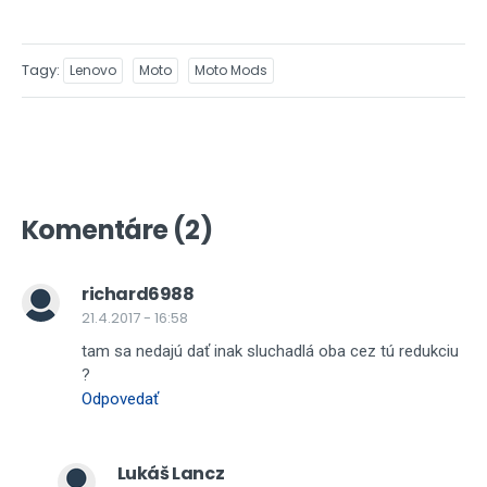
Tagy
Lenovo
Moto
Moto Mods
Komentáre (2)
richard6988
21.4.2017 - 16:58
tam sa nedajú dať inak sluchadlá oba cez tú redukciu
?
Odpovedať
Lukáš Lancz