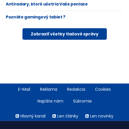
Antiradary, ktoré ušetria Vaše peniaze
Poznáte gamingový tablet ?
Zobraziť všetky tlačové správy
Footer
E-Mail
Reklama
Redakcia
Cookies
menu
Napíšte nám
Súkromie
Rss
Hlavný kanál
Len články
Len novinky
menu