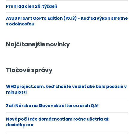
Prehľad cien 29. týždeň
ASUS ProArt GoPro Edition (PX13) - Keď sa výkon stretne
s odolnosťou
Najčítanejšie novinky
Tlačové správy
WHDproject.com, keď chcete vedieť aké bolo počasie v
minulosti
Zaži Nórsko na Slovensku s Iterou a ich QA!
Nové počítače domácnostiam ročne ušetria až
desiatky eur