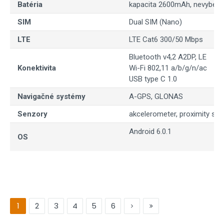
Batéria
kapacita 2600mAh, nevybera
SIM
Dual SIM (Nano)
LTE
LTE Cat6 300/50 Mbps
Bluetooth v4,2 A2DP, LE
Konektivita
Wi-Fi 802,11 a/b/g/n/ac
USB type C 1.0
Navigačné systémy
A-GPS, GLONAS
Senzory
akcelerometer, proximity se
Android 6.0.1
OS
1
2
3
4
5
6