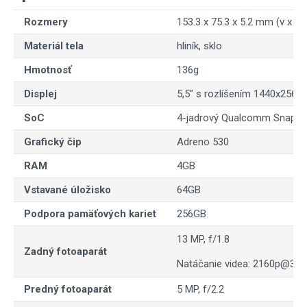
Rozmery
153.3 x 75.3 x 5.2 mm (v x š x
Materiál tela
hliník, sklo
Hmotnosť
136g
Displej
5,5" s rozlíšením 1440x2560p
SoC
4-jadrový Qualcomm Snapdrag
Grafický čip
Adreno 530
RAM
4GB
Vstavané úložisko
64GB
Podpora pamäťových kariet
256GB
13 MP, f/1.8
Zadný fotoaparát
Natáčanie videa: 2160p@30
Predný fotoaparát
5 MP, f/2.2