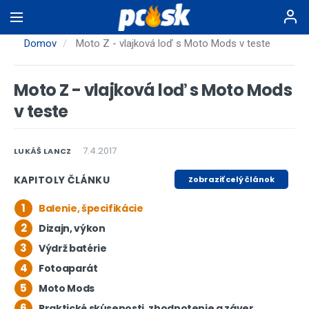
Skočiť
na
hlavný
Domov
Moto Z - vlajková loď s Moto Mods v teste
obsah
Moto Z - vlajková loď s Moto Mods
v teste
7.4.2017
LUKÁŠ LANCZ
KAPITOLY ČLÁNKU
Zobraziť celý článok
1
Balenie, špecifikácie
2
Dizajn, výkon
3
Výdrž batérie
4
Fotoaparát
5
Moto Mods
6
Praktické skúsenosti, zhodnotenie a záver