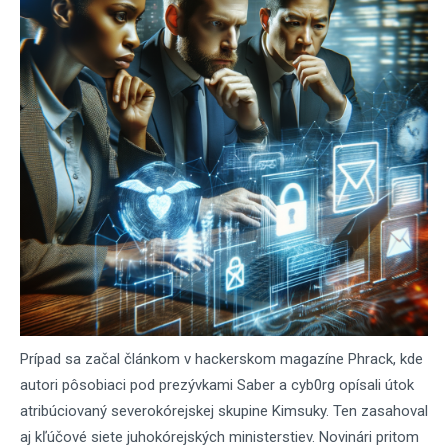
Prípad sa začal článkom v hackerskom magazíne Phrack, kde
autori pôsobiaci pod prezývkami Saber a cyb0rg opísali útok
atribúciovaný severokórejskej skupine Kimsuky. Ten zasahoval
aj kľúčové siete juhokórejských ministerstiev. Novinári pritom