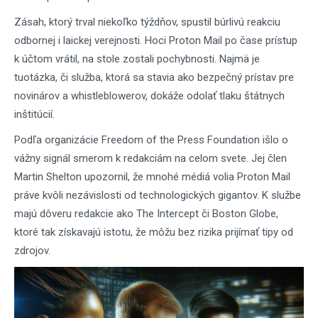
Zásah, ktorý trval niekoľko týždňov, spustil búrlivú reakciu
odbornej i laickej verejnosti. Hoci Proton Mail po čase prístup
k účtom vrátil, na stole zostali pochybnosti. Najmä je
tuotázka, či služba, ktorá sa stavia ako bezpečný prístav pre
novinárov a whistleblowerov, dokáže odolať tlaku štátnych
inštitúcií.
Podľa organizácie Freedom of the Press Foundation išlo o
vážny signál smerom k redakciám na celom svete. Jej člen
Martin Shelton upozornil, že mnohé médiá volia Proton Mail
práve kvôli nezávislosti od technologických gigantov. K službe
majú dôveru redakcie ako The Intercept či Boston Globe,
ktoré tak získavajú istotu, že môžu bez rizika prijímať tipy od
zdrojov.