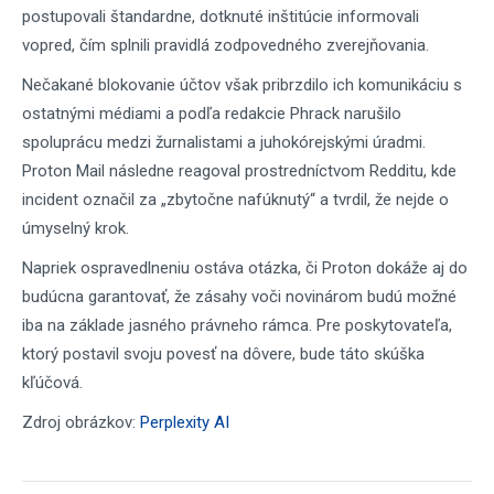
postupovali štandardne, dotknuté inštitúcie informovali
vopred, čím splnili pravidlá zodpovedného zverejňovania.
Nečakané blokovanie účtov však pribrzdilo ich komunikáciu s
ostatnými médiami a podľa redakcie Phrack narušilo
spoluprácu medzi žurnalistami a juhokórejskými úradmi.
Proton Mail následne reagoval prostredníctvom Redditu, kde
incident označil za „zbytočne nafúknutý“ a tvrdil, že nejde o
úmyselný krok.
Napriek ospravedlneniu ostáva otázka, či Proton dokáže aj do
budúcna garantovať, že zásahy voči novinárom budú možné
iba na základe jasného právneho rámca. Pre poskytovateľa,
ktorý postavil svoju povesť na dôvere, bude táto skúška
kľúčová.
Zdroj obrázkov:
Perplexity AI