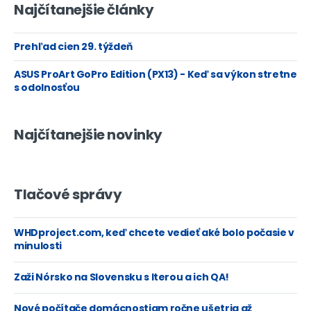
Najčítanejšie články
Prehľad cien 29. týždeň
ASUS ProArt GoPro Edition (PX13) - Keď sa výkon stretne
s odolnosťou
Najčítanejšie novinky
Tlačové správy
WHDproject.com, keď chcete vedieť aké bolo počasie v
minulosti
Zaži Nórsko na Slovensku s Iterou a ich QA!
Nové počítače domácnostiam ročne ušetria až