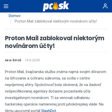
Skočiť
na
hlavný
Domov
obsah
Proton Mail zablokoval niektorým novinárom účty!
Proton Mail zablokoval niektorým
novinárom účty!
14.9.2025
ERIK ŠÍPOŠ
Proton Mail, švajčiarska služba známa najmä svojím dôrazom
na šifrovanie a ochranu súkromia, sa ocitla v centre
nepríjemnej aféry. Spoločnosť bola obvinená, že na žiadosť
nešpecifikovanej agentúry dočasne pozastavila účty
investigatívnym novinárom. Tí sa venovali odhaleniu
hackerskej operácie namierenej proti juhokórejskej vláde. Na
tému upozornil portál
SlashDot
.