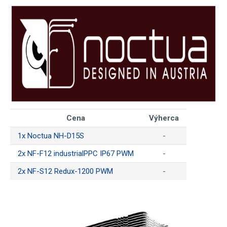
Cena
Výherca
1x Noctua NH-D15S
-
2x NF-F12 industrialPPC IP67 PWM
-
2x NF-S12 Redux-1200 PWM
-