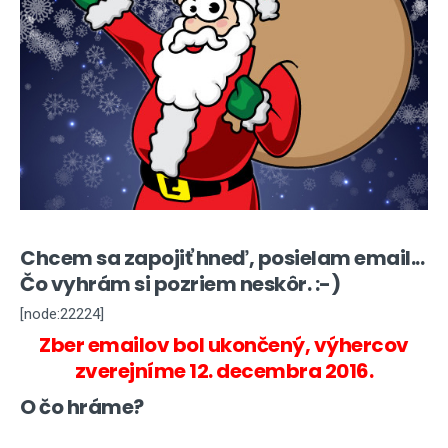
Chcem sa zapojiť hneď, posielam email...
Čo vyhrám si pozriem neskôr. :-)
[node:22224]
Zber emailov bol ukončený, výhercov
zverejníme 12. decembra 2016.
O čo hráme?