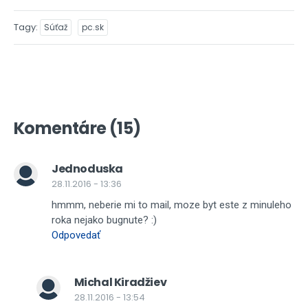
Tagy
Súťaž
pc.sk
Komentáre (15)
Jednoduska
28.11.2016 - 13:36
hmmm, neberie mi to mail, moze byt este z minuleho
roka nejako bugnute? :)
Odpovedať
Michal Kiradžiev
28.11.2016 - 13:54