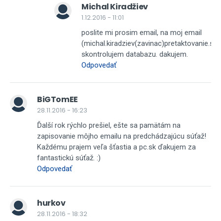
Michal Kiradžiev
1.12.2016 - 11:01
poslite mi prosim email, na moj email
(michal.kiradziev(zavinac)pretaktovanie.sk)
skontrolujem databazu. dakujem.
Odpovedať
BiGTomEE
28.11.2016 - 16:23
Ďalší rok rýchlo prešiel, ešte sa pamätám na
zapisovanie môjho emailu na predchádzajúcu súťaž!
Každému prajem veľa šťastia a pc.sk ďakujem za
fantastickú súťaž. :)
Odpovedať
hurkov
28.11.2016 - 18:32