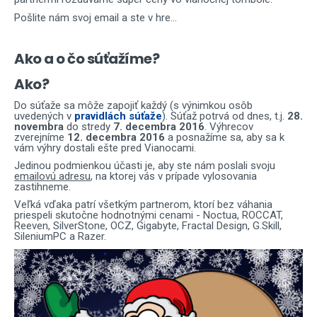
Pošlite nám svoj email a ste v hre...
Ako a o čo súťažíme?
Ako?
Do súťaže sa môže zapojiť každý (s výnimkou osôb
uvedených v
pravidlách súťaže
). Súťaž potrvá od dnes, t.j.
28.
novembra
do stredy
7. decembra 2016
. Výhrecov
zverejníme
12
. decembra 2016
a posnažíme sa, aby sa k
vám výhry dostali ešte pred Vianocami.
Jedinou podmienkou účasti je, aby ste nám poslali svoju
emailovú adresu
, na ktorej vás v prípade vylosovania
zastihneme.
Veľká vďaka patrí všetkým partnerom, ktorí bez váhania
priespeli skutočne hodnotnými cenami - Noctua, ROCCAT,
Reeven, SilverStone, OCZ, Gigabyte, Fractal Design, G.Skill,
SileniumPC a Razer.