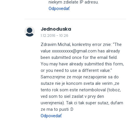
niekym zdielate IP adresu.
Odpovedať
Jednoduska
1.12.2016 - 10:26
Zdravim Michal, konkretny error znie: "The
value xxxxxxxxxx@gmail.com has already
been submitted once for the email field.
You may have already submitted this form,
or you need to use a different value."
Samozrejme ze moje nezapojenie sa do
sutaze nie je koncom sveta ale verim ,ze
tento rok som este netomboloval (toboz,
ved som to siel zaslat v prvy den
uverejnenia). Tak ci tak super sutaz, dufam
ze ma to pusti :D
Odpovedať