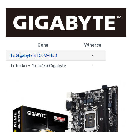
Cena
Výherca
1x Gigabyte B150M-HD3
-
1x tričko + 1x taška Gigabyte
-