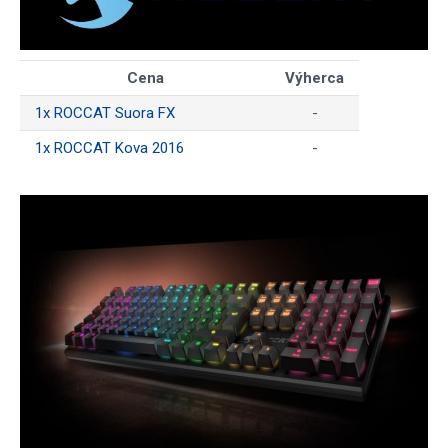
Cena
Výherca
1x ROCCAT Suora FX
-
1x ROCCAT Kova 2016
-