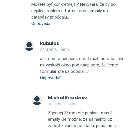
Môžete byť konkrétnejší? Nevyzerá, že by bol
nejaký problém s formulárom, emaily do
databázy pribúdajú...
Odpovedať
kubulus
30.11.2016 - 06:14
ani mne to nechce zobrať mail...po odoslaní
mi vyskočí okno pod nadpisom, že "tento
formulár ste už odoslali..."
Odpovedať
Michal Kiradžiev
30.11.2016 - 08:33
Z jednej IP mozete prihlasit max 3
emaily. Je mozne, ze sa niekto uz
zapojil z vasho pocitaca, pripadne s