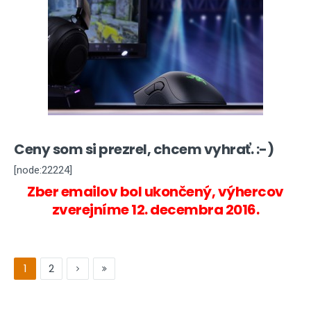
Ceny som si prezrel, chcem vyhrať. :-)
[node:22224]
Zber emailov bol ukončený, výhercov
zverejníme 12. decembra 2016.
1
2