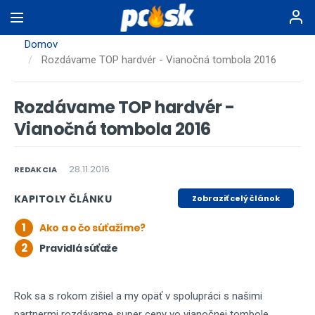
Skočiť
na
hlavný
Domov
obsah
Rozdávame TOP hardvér - Vianočná tombola 2016
Rozdávame TOP hardvér -
Vianočná tombola 2016
28.11.2016
REDAKCIA
KAPITOLY ČLÁNKU
Zobraziť celý článok
1
Ako a o čo súťažíme?
2
Pravidlá súťaže
Rok sa s rokom zišiel a my opäť v spolupráci s našimi
partnermi rozdávame super ceny vo vianočnej tombole.