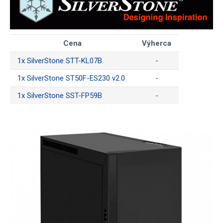
Cena
Výherca
1x SilverStone STT-KL07B
-
1x SilverStone ST50F-ES230 v2.0
-
1x SilverStone SST-FP59B
-