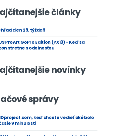
ajčítanejšie články
hľad cien 29. týždeň
S ProArt GoPro Edition (PX13) - Keď sa
kon stretne s odolnosťou
ajčítanejšie novinky
lačové správy
Dproject.com, keď chcete vedieť aké bolo
asie v minulosti