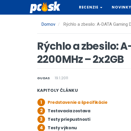
Skočiť
RECENZIE
NOVINK
na
hlavný
obsah
Domov
Rýchlo a zbesilo: A-DATA Gaming
Rýchlo a zbesilo:
2200MHz – 2x2GB
19.1.2011
GUDAS
KAPITOLY ČLÁNKU
1
Predstavenie a špecifikácie
2
Testovacia zostava
3
Testy priepustnosti
4
Testy výkonu