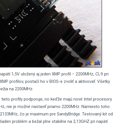
apätí 1,5V uložený aj jeden XMP profil – 2200MHz, CL9 pri
P profilov, postačí ho v BIOS-e zvoliť a aktivovať. Všetky
bežia na 2200MHz.
eto profily podporuje, no keďže majú nové Intel procesory
Hz, nie je možné nastaviť priamo 2200MHz. Namiesto toho
kt 2133MHz, čo je maximum pre SandyBridge. Testovaný kit od
aden problém a bežal plne stabilne na 2,13GHZ pri napätí