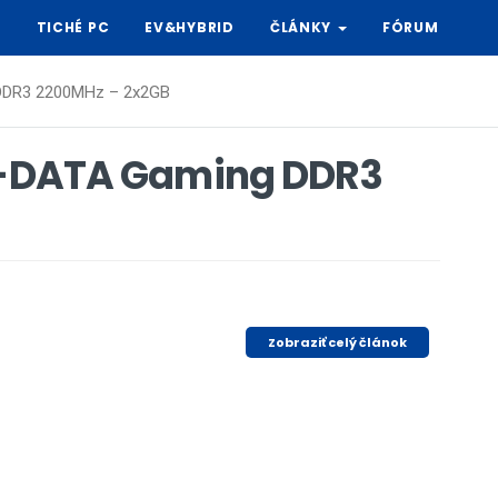
Y
TICHÉ PC
EV&HYBRID
ČLÁNKY
FÓRUM
 DDR3 2200MHz – 2x2GB
 A-DATA Gaming DDR3
Zobraziť celý článok