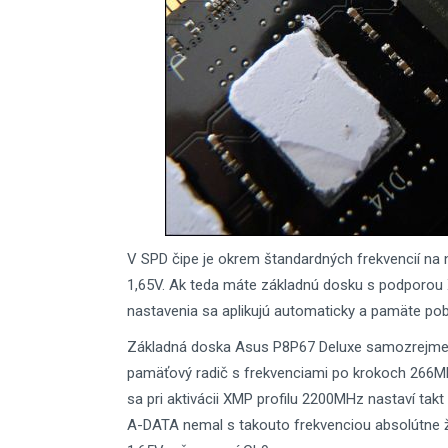
V SPD čipe je okrem štandardných frekvencií na n
1,65V. Ak teda máte základnú dosku s podporou XM
nastavenia sa aplikujú automaticky a pamäte po
Základná doska Asus P8P67 Deluxe samozrejme ti
pamäťový radič s frekvenciami po krokoch 266M
sa pri aktivácii XMP profilu 2200MHz nastaví ta
A-DATA nemal s takouto frekvenciou absolútne ži