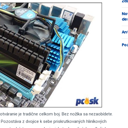
Zaž
No
de
An
Po
otváranie je tradične celkom boj. Bez nožíka sa nezaobídete.
Pozostáva z dvojice k sebe priskrutkovaných hliníkových