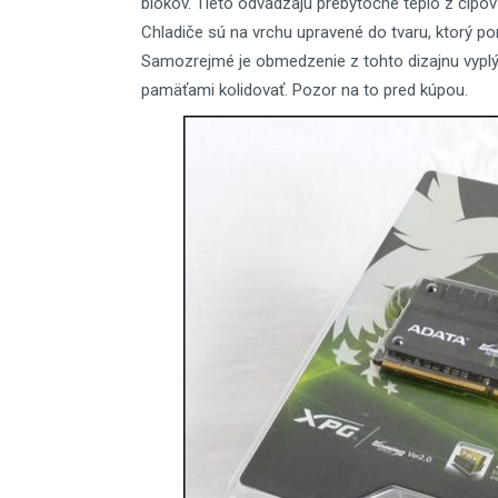
blokov. Tieto odvádzajú prebytočné teplo z čipo
Chladiče sú na vrchu upravené do tvaru, ktorý p
Samozrejmé je obmedzenie z tohto dizajnu vypl
pamäťami kolidovať. Pozor na to pred kúpou.