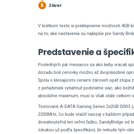
5
Záver
V krátkom teste si preklepneme možnosti 4GB k
na to, aké nastavenia sú najlepšie pre Sandy Bri
Predstavenie a špecifi
Posledných pár mesiacov sa ako keby vracali spä
dozadu boli cenovky možno až dvojnásobné oprot
Spolu s klesajúcimi cenami zároveň opäť stúpa zá
z peňaženiek vytiahnuť podstatne viac, ako bežn
absolútne maximum, musí si však stále celkom slu
Testované A-DATA Gaming Series 2x2GB DDR3 (
2200MHz, čo bude stačiť naozaj v každom prípa
dosiahnuteľná len veľmi ťažko, SandyBridge od I
zárukou už podľa špecifikácií, že nebude tým 