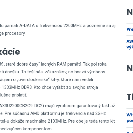
N
itu pamätí A-DATA s frekvenciou 2200MHz a pozrieme sa aj
Pre
dge procesory.
ASU
vý
kácie
ť „staré dobré časy“ lacných RAM pamätí. Tak pol roka
N
i dnešku. To teší nás, zákazníkov, no hnevá výrobcov.
ujem o „overclockerské“ kit-y, ktoré nám vedeli
é 1333MHz DDR3. Kto chce vyťažiť zo svojho stroja
T
šne priplatiť.
AX3U2200GB2G9-DG2) majú výrobcom garantovaný takt až
de. Pre súčasnú AMD platformu je frekvencia nad 2GHz
WH
poč
ntel-u dokáže maximálne 2133MHz. Pre obe je teda tento kit
obmedzujúcim komponentom.