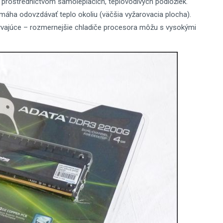
v prostredníctvom samolepiacich, teplovodivých podložiek.
omáha odovzdávať teplo okoliu (väčšia vyžarovacia plocha).
ývajúce – rozmernejšie chladiče procesora môžu s vysokými