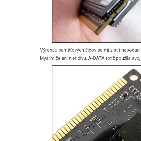
Výrobcu pamäťových čipov sa mi zistiť nepodarilo
Myslím že ani niet divu, A-DATA totiž použila svo