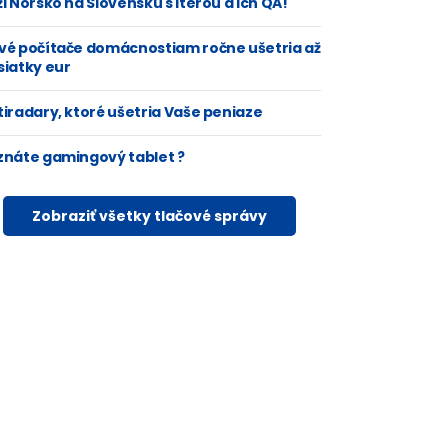
i Nórsko na Slovensku s Iterou a ich QA!
vé počítače domácnostiam ročne ušetria až
siatky eur
tiradary, ktoré ušetria Vaše peniaze
znáte gamingový tablet ?
Zobraziť všetky tlačové správy