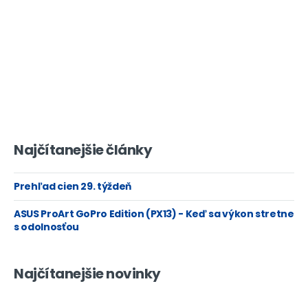
Najčítanejšie články
Prehľad cien 29. týždeň
ASUS ProArt GoPro Edition (PX13) - Keď sa výkon stretne
s odolnosťou
Najčítanejšie novinky