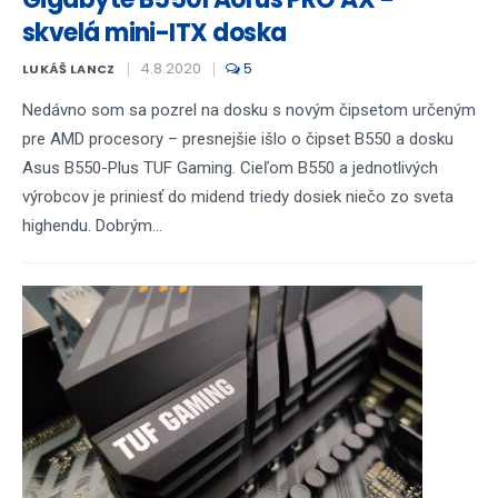
skvelá mini-ITX doska
4.8.2020
5
LUKÁŠ LANCZ
Nedávno som sa pozrel na dosku s novým čipsetom určeným
pre AMD procesory – presnejšie išlo o čipset B550 a dosku
Asus B550-Plus TUF Gaming. Cieľom B550 a jednotlivých
výrobcov je priniesť do midend triedy dosiek niečo zo sveta
highendu. Dobrým...