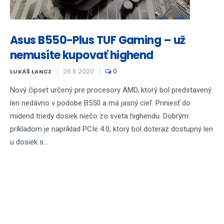
Asus B550-Plus TUF Gaming – už
nemusíte kupovať highend
26.6.2020
0
LUKÁŠ LANCZ
Nový čipset určený pre procesory AMD, ktorý bol predstavený
len nedávno v podobe B550 a má jasný cieľ. Priniesť do
midend triedy dosiek niečo zo sveta highendu. Dobrým
príkladom je napríklad PCIe 4.0, ktorý bol doteraz dostupný len
u dosiek s...