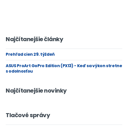
Najčítanejšie články
Prehľad cien 29. týždeň
ASUS ProArt GoPro Edition (PX13) - Keď sa výkon stretne
s odolnosťou
Najčítanejšie novinky
Tlačové správy