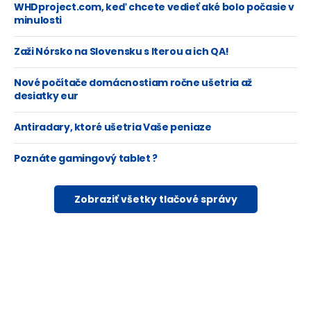
WHDproject.com, keď chcete vedieť aké bolo počasie v
minulosti
Zaži Nórsko na Slovensku s Iterou a ich QA!
Nové počítače domácnostiam ročne ušetria až
desiatky eur
Antiradary, ktoré ušetria Vaše peniaze
Poznáte gamingový tablet ?
Zobraziť všetky tlačové správy