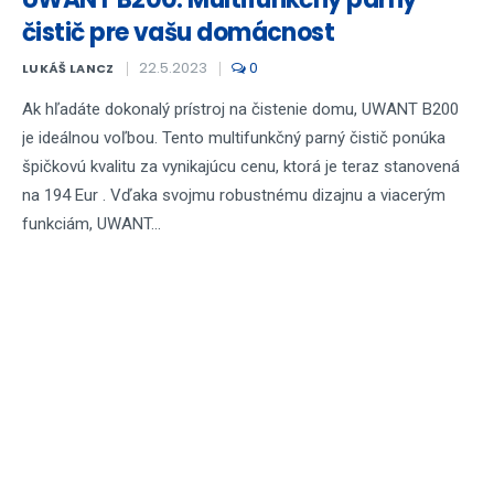
čistič pre vašu domácnost
22.5.2023
0
LUKÁŠ LANCZ
Ak hľadáte dokonalý prístroj na čistenie domu, UWANT B200
je ideálnou voľbou. Tento multifunkčný parný čistič ponúka
špičkovú kvalitu za vynikajúcu cenu, ktorá je teraz stanovená
na 194 Eur . Vďaka svojmu robustnému dizajnu a viacerým
funkciám, UWANT...