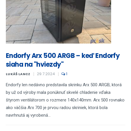
Endorfy Arx 500 ARGB – keď Endorfy
siaha na "hviezdy"
29.7.2024
1
LUKÁŠ LANCZ
Endorfy len nedávno predstavila skrinku Arx 500 ARGB, ktorá
by už od výroby mala ponúknuť skvelé chladenie vďaka
štyrom ventilátorom o rozmere 140x140mm. Arx 500 rovnako
ako väčšia Arx 700 je prvou radou skriniek, ktorá bola
navrhnutá aj vyrobená...