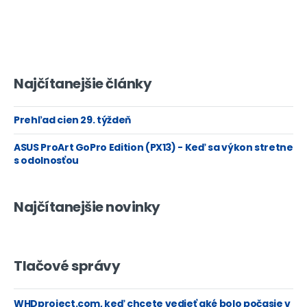
Najčítanejšie články
Prehľad cien 29. týždeň
ASUS ProArt GoPro Edition (PX13) - Keď sa výkon stretne
s odolnosťou
Najčítanejšie novinky
Tlačové správy
WHDproject.com, keď chcete vedieť aké bolo počasie v