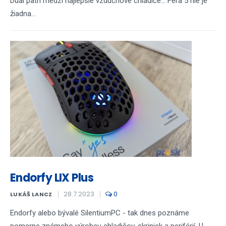
Dual patrí medzi najlepšie vzduchové chladiče... Fera 5 nie je
žiadna...
Endorfy LIX Plus
28.7.2023
0
LUKÁŠ LANCZ
Endorfy alebo bývalé SilentiumPC - tak dnes poznáme