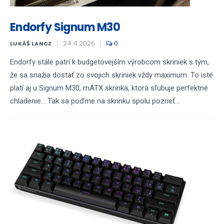
Endorfy Signum M30
24.4.2026
0
LUKÁŠ LANCZ
Endorfy stále patrí k budgetovejším výrobcom skriniek s tým,
že sa snažia dostať zo svojich skriniek vždy maximum. To isté
platí aj u Signum M30, mATX skrinka, ktorá sľubuje perfektné
chladenie... Tak sa poďme na skrinku spolu pozrieť...