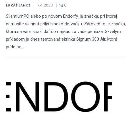
7.4.2023
0
LUKÁŠ LANCZ
SilentiumPC alebo po novom Endorfy, je značka, pri ktorej
nemusíte siahnuť príliš hlboko do vačku. Zároveň to je značka,
ktorá sa vám snaží dať čo najviac za vaše peniaze. Skvelým
príkladom je dnes testovaná skrinka Signum 300 Air, ktorá
príde so...