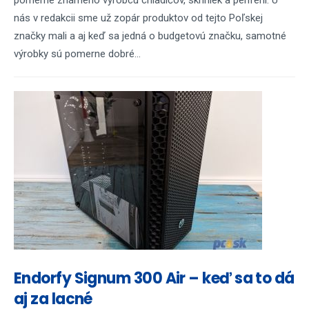
pomerne známeho výrobcu chladičov, skriniek a periférií. U
nás v redakcii sme už zopár produktov od tejto Poľskej
značky mali a aj keď sa jedná o budgetovú značku, samotné
výrobky sú pomerne dobré...
Endorfy Signum 300 Air – keď sa to dá
aj za lacné