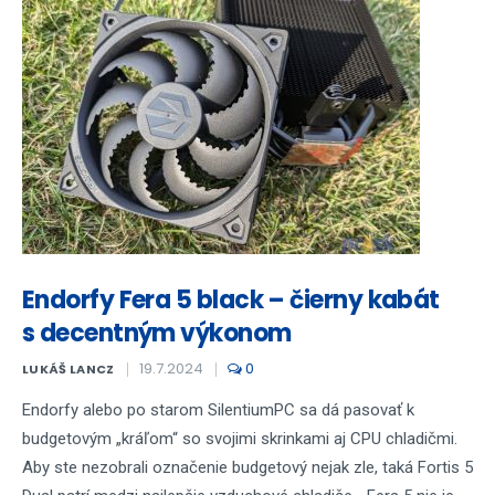
Endorfy Fera 5 black – čierny kabát
s decentným výkonom
19.7.2024
0
LUKÁŠ LANCZ
Endorfy alebo po starom SilentiumPC sa dá pasovať k
budgetovým „kráľom“ so svojimi skrinkami aj CPU chladičmi.
Aby ste nezobrali označenie budgetový nejak zle, taká Fortis 5