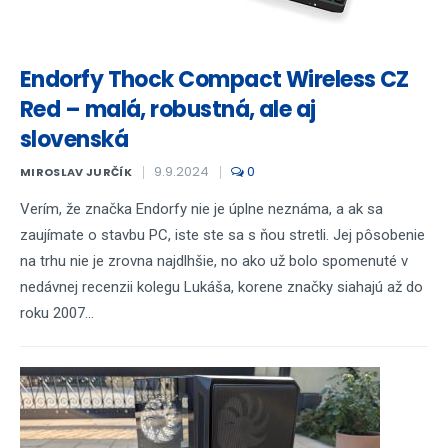
Endorfy Thock Compact Wireless CZ
Red – malá, robustná, ale aj
slovenská
9.9.2024
0
MIROSLAV JURČÍK
Verím, že značka Endorfy nie je úplne neznáma, a ak sa
zaujímate o stavbu PC, iste ste sa s ňou stretli. Jej pôsobenie
na trhu nie je zrovna najdlhšie, no ako už bolo spomenuté v
nedávnej recenzii kolegu Lukáša, korene značky siahajú až do
roku 2007...