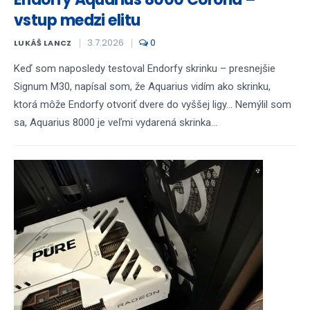
vstup medzi elitu
3.7.2026
0
LUKÁŠ LANCZ
Keď som naposledy testoval Endorfy skrinku – presnejšie
Signum M30, napísal som, že Aquarius vidím ako skrinku,
ktorá môže Endorfy otvoriť dvere do vyššej ligy... Nemýlil som
sa, Aquarius 8000 je veľmi vydarená skrinka...