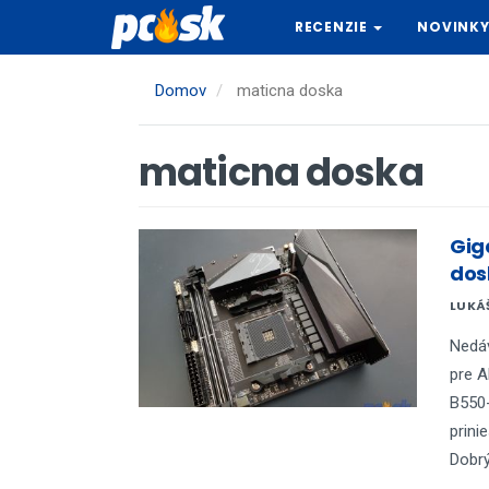
Skočiť
RECENZIE
NOVINK
na
hlavný
obsah
Domov
maticna doska
maticna doska
Gig
dos
LUKÁ
Nedá
pre A
B550-
prini
Dobrý