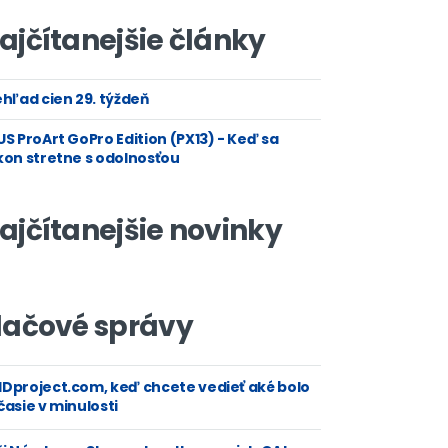
ajčítanejšie články
hľad cien 29. týždeň
S ProArt GoPro Edition (PX13) - Keď sa
kon stretne s odolnosťou
ajčítanejšie novinky
lačové správy
Dproject.com, keď chcete vedieť aké bolo
asie v minulosti