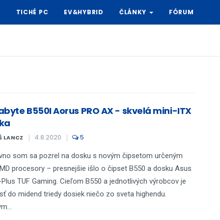
Y
TICHÉ PC
EV&HYBRID
ČLÁNKY
FÓRUM
abyte B550I Aorus PRO AX - skvelá mini-ITX
ka
4.8.2020
5
Š LANCZ
vno som sa pozrel na dosku s novým čipsetom určeným
MD procesory – presnejšie išlo o čipset B550 a dosku Asus
Plus TUF Gaming. Cieľom B550 a jednotlivých výrobcov je
esť do midend triedy dosiek niečo zo sveta highendu.
m...