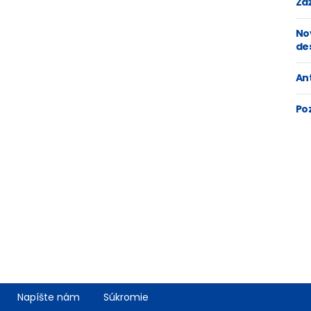
Zaž
No
de
An
Po
Napíšte nám
Súkromie