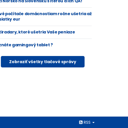
i Nórsko na Slovensku s Iterou a ich QA!
vé počítače domácnostiam ročne ušetria až
siatky eur
tiradary, ktoré ušetria Vaše peniaze
znáte gamingový tablet ?
Zobraziť všetky tlačové správy
Rss
RSS