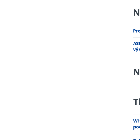
N
Pre
ASU
vý
N
T
WH
poč