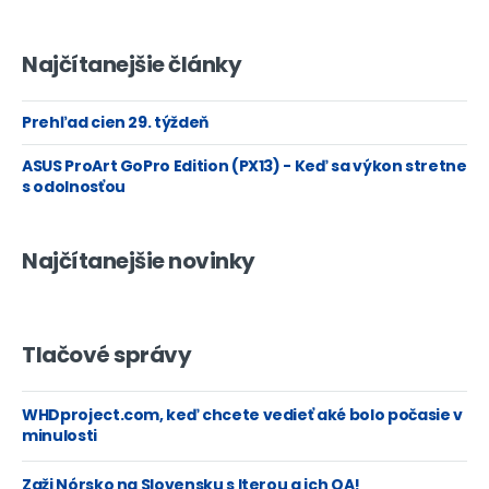
Najčítanejšie články
Prehľad cien 29. týždeň
ASUS ProArt GoPro Edition (PX13) - Keď sa výkon stretne
s odolnosťou
Najčítanejšie novinky
Tlačové správy
WHDproject.com, keď chcete vedieť aké bolo počasie v
minulosti
Zaži Nórsko na Slovensku s Iterou a ich QA!