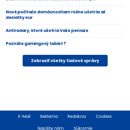
Nové počítače domácnostiam ročne ušetria až
desiatky eur
Antiradary, ktoré ušetria Vaše peniaze
Poznáte gamingový tablet ?
Zobraziť všetky tlačové správy
Footer
E-Mail
Reklama
Redakcia
Cookies
menu
Napíšte nám
Súkromie