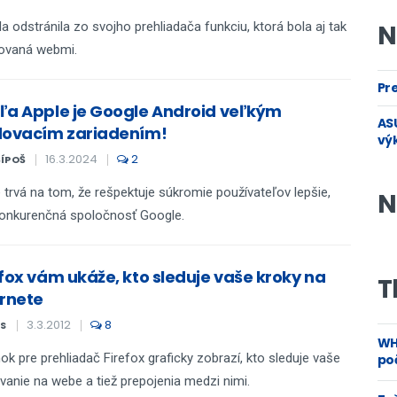
la odstránila zo svojho prehliadača funkciu, ktorá bola aj tak
N
rovaná webmi.
Pre
ľa Apple je Google Android veľkým
ASU
dovacím zariadením!
vý
16.3.2024
2
ŠÍPOŠ
 trvá na tom, že rešpektuje súkromie používateľov lepšie,
N
onkurenčná spoločnosť Google.
efox vám ukáže, kto sleduje vaše kroky na
T
ernete
3.3.2012
8
S
WH
ok pre prehliadač Firefox graficky zobrazí, kto sleduje vaše
poč
vanie na webe a tiež prepojenia medzi nimi.