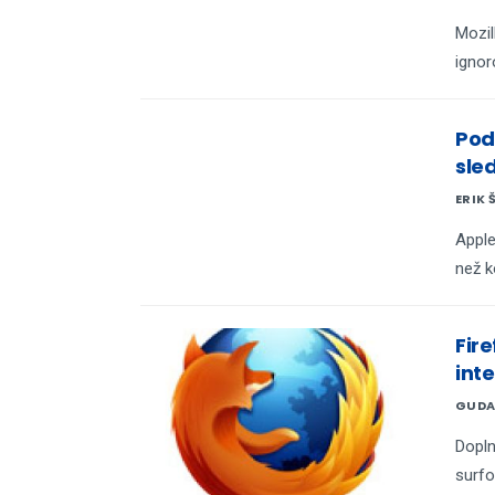
Mozil
igno
Pod
sle
ERIK 
Apple
než k
Fir
int
GUDA
Dopln
surfo