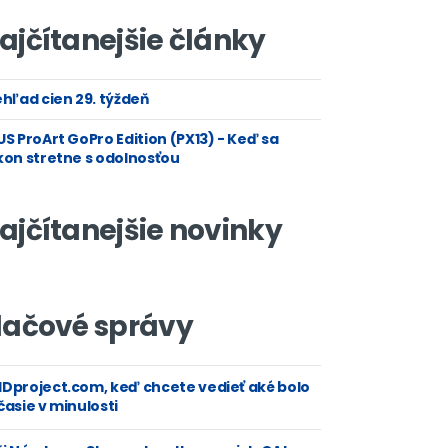
ajčítanejšie články
hľad cien 29. týždeň
S ProArt GoPro Edition (PX13) - Keď sa
kon stretne s odolnosťou
ajčítanejšie novinky
lačové správy
Dproject.com, keď chcete vedieť aké bolo
asie v minulosti