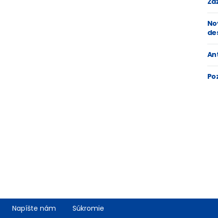
Zaž
No
de
An
Po
Napíšte nám
Súkromie