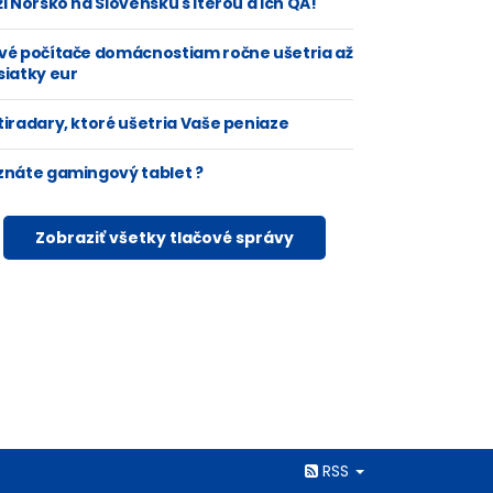
i Nórsko na Slovensku s Iterou a ich QA!
vé počítače domácnostiam ročne ušetria až
siatky eur
tiradary, ktoré ušetria Vaše peniaze
znáte gamingový tablet ?
Zobraziť všetky tlačové správy
Rss
RSS