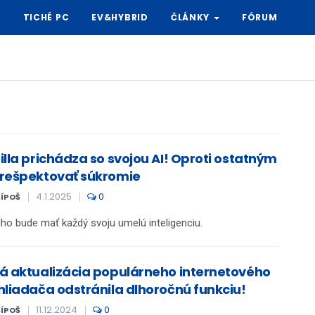
Y
TICHÉ PC
EV&HYBRID
ČLÁNKY
FÓRUM
illa prichádza so svojou AI! Oproti ostatným
rešpektovať súkromie
4.1.2025
0
ŠÍPOŠ
ho bude mať každý svoju umelú inteligenciu.
á aktualizácia populárneho internetového
hliadača odstránila dlhoročnú funkciu!
11.12.2024
0
ŠÍPOŠ