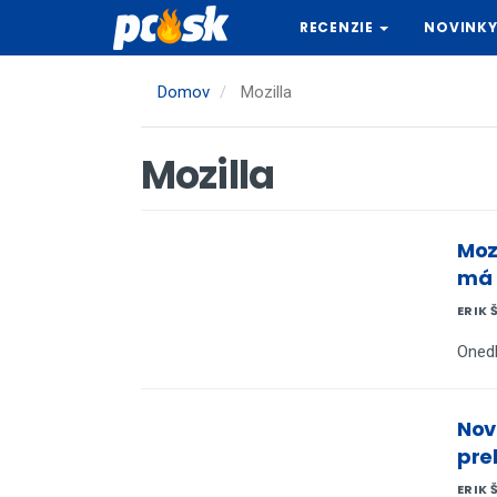
Skočiť
RECENZIE
NOVINK
na
hlavný
obsah
Domov
Mozilla
Mozilla
Moz
má 
ERIK 
Onedl
Nov
pre
ERIK 