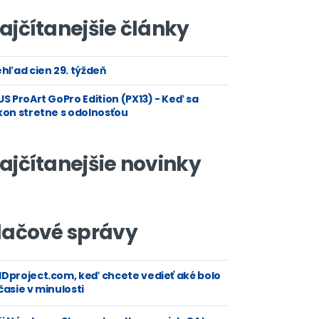
ajčítanejšie články
hľad cien 29. týždeň
S ProArt GoPro Edition (PX13) - Keď sa
kon stretne s odolnosťou
ajčítanejšie novinky
lačové správy
Dproject.com, keď chcete vedieť aké bolo
asie v minulosti