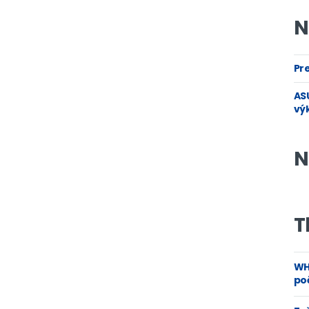
N
Pre
ASU
vý
N
T
WH
poč