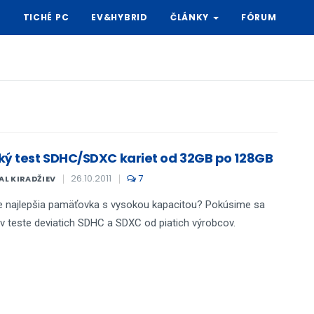
Y
TICHÉ PC
EV&HYBRID
ČLÁNKY
FÓRUM
ký test SDHC/SDXC kariet od 32GB po 128GB
26.10.2011
7
AL KIRADŽIEV
e najlepšia pamäťovka s vysokou kapacitou? Pokúsime sa
ť v teste deviatich SDHC a SDXC od piatich výrobcov.