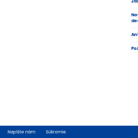
Zaž
No
de
An
Po
Napíšte nám
Súkromie