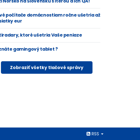
i Nórsko na Slovensku s Iterou a ich QA!
vé počítače domácnostiam ročne ušetria až
siatky eur
tiradary, ktoré ušetria Vaše peniaze
znáte gamingový tablet ?
Zobraziť všetky tlačové správy
Rss
RSS