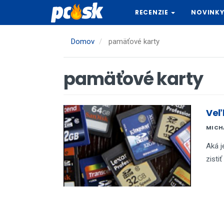
Skočiť
RECENZIE
NOVINK
na
hlavný
obsah
Domov
pamäťové karty
pamäťové karty
Veľ
MICH
Aká j
zisti