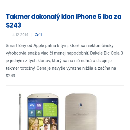
Takmer dokonalý klon iPhone 6 iba za
$243
4.12.2014
11
Smartfóny od Apple patria k tým, ktoré sa niektorí čínsky
výrobcovia snažia viac či menej napodobniť. Dakele Bic Cola 3
je jedným z tých klonov, ktorý sa na nič nehrá a dizajn je
takmer totožný. Cena je navyše výrazne nižšia a začína na
$243.