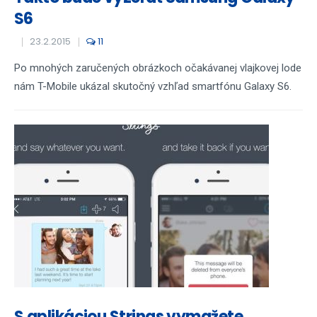
S6
23.2.2015
11
Po mnohých zaručených obrázkoch očakávanej vlajkovej lode
nám T-Mobile ukázal skutočný vzhľad smartfónu Galaxy S6.
S aplikáciou Strings vymažete