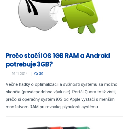
Prečo stačí iOS 1GB RAM a Android
potrebuje 3GB?
16.11.2014
39
Večné hádky o optimalizácii a svižnosti systému sa možno
skončia (pravdepodobne však nie). Portál Quora totiž zistil,
prečo si operačný systém iOS od Apple vystačí s menším
množstvom RAM pri rovnakej plynulosti systému.