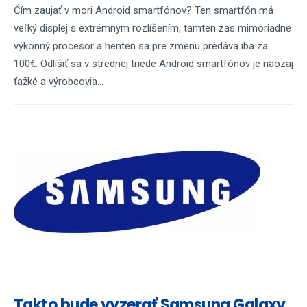
Čím zaujať v mori Android smartfónov? Ten smartfón má
veľký displej s extrémnym rozlíšením, tamten zas mimoriadne
výkonný procesor a henten sa pre zmenu predáva iba za
100€. Odlíšiť sa v strednej triede Android smartfónov je naozaj
ťažké a výrobcovia...
Takto bude vyzerať Samsung Galaxy