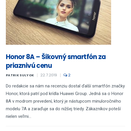
Honor 8A – Šikovný smartfón za
priaznivú cenu
22.7.2019
2
PATRIK SULYOK
Do redakcie sa nám na recenziu dostal ďalší smartfón značky
Honor, ktorá patrí pod krídla Huawei Group. Jedná sa o Honor
8A v modrom prevedení, ktorý je nástupcom minuloročného
modelu 7A a zaraďuje sa do nižšej triedy. Zákazníkov poteší
nielen veľmi...