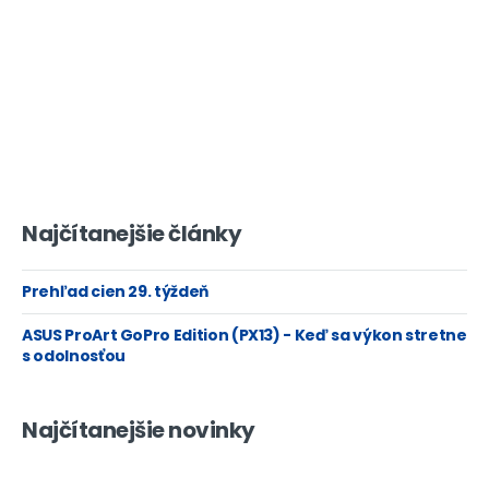
Najčítanejšie články
Prehľad cien 29. týždeň
ASUS ProArt GoPro Edition (PX13) - Keď sa výkon stretne
s odolnosťou
Najčítanejšie novinky