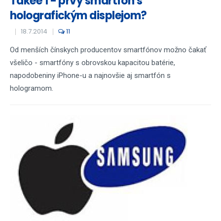
Takee 1 - prvý smartfón s
holografickým displejom?
18.7.2014
11
Od menších čínskych producentov smartfónov možno čakať
všeličo - smartfóny s obrovskou kapacitou batérie,
napodobeniny iPhone-u a najnovšie aj smartfón s
hologramom.