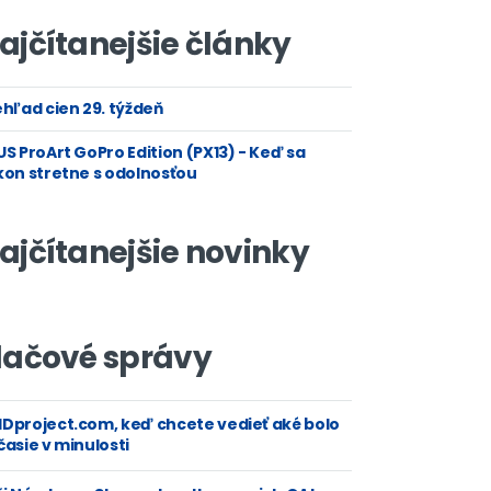
ajčítanejšie články
hľad cien 29. týždeň
S ProArt GoPro Edition (PX13) - Keď sa
kon stretne s odolnosťou
ajčítanejšie novinky
lačové správy
Dproject.com, keď chcete vedieť aké bolo
asie v minulosti