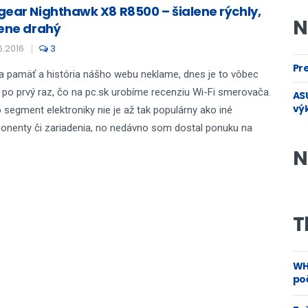
gear Nighthawk X8 R8500 – šialene rýchly,
N
lene drahý
6.2016
3
Pre
 pamäť a história nášho webu neklame, dnes je to vôbec
 po prvý raz, čo na pc.sk urobíme recenziu Wi-Fi smerovača.
ASU
vý
 segment elektroniky nie je až tak populárny ako iné
nenty či zariadenia, no nedávno som dostal ponuku na
N
T
WH
poč