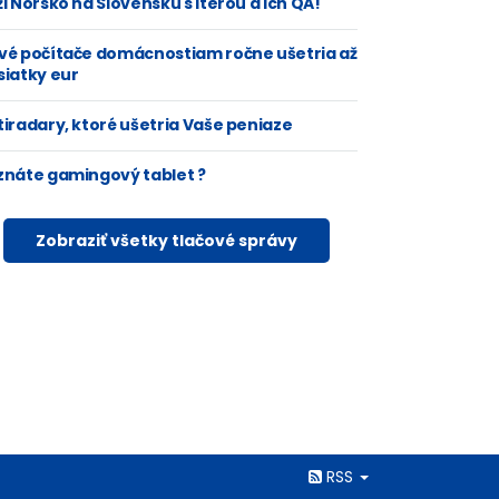
i Nórsko na Slovensku s Iterou a ich QA!
vé počítače domácnostiam ročne ušetria až
siatky eur
tiradary, ktoré ušetria Vaše peniaze
znáte gamingový tablet ?
Zobraziť všetky tlačové správy
Rss
RSS