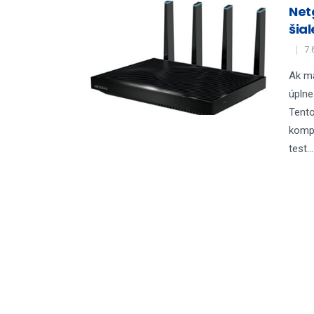
Net
šia
7.
Ak ma
úplne
Tento
kompo
test...