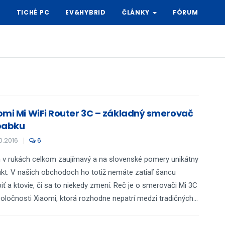
Y
TICHÉ PC
EV&HYBRID
ČLÁNKY
FÓRUM
omi Mi WiFi Router 3C – základný smerovač
babku
10.2016
6
 v rukách celkom zaujímavý a na slovenské pomery unikátny
kt. V našich obchodoch ho totiž nemáte zatiaľ šancu
iť a ktovie, či sa to niekedy zmení. Reč je o smerovači Mi 3C
oločnosti Xiaomi, ktorá rozhodne nepatrí medzi tradičných...