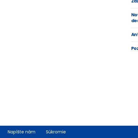
Zaž
No
de
An
Po
Napíšte nám
Súkromie