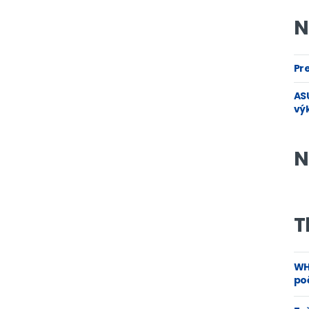
N
Pre
ASU
vý
N
T
WH
poč