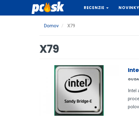
Skočiť
RECENZIE
NOVINK
na
hlavný
obsah
Domov
X79
X79
Int
GUDA
Intel
proce
polov