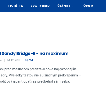
Y
TICHÉ PC
EV&HYBRID
ČLÁNKY
FÓRUM
el Sandy Bridge-E - na maximum
14.12.2011
24
S
 asi pred mesiacom predstavil nové najvýkonnejšie
sory. Výsledky testov nie sú žiadnym prekvapením –
odičový gigant opäť raz predbehol sám seba.