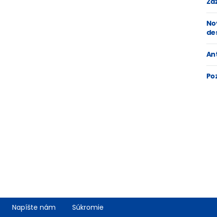
Zaž
No
de
An
Po
Napíšte nám
Súkromie