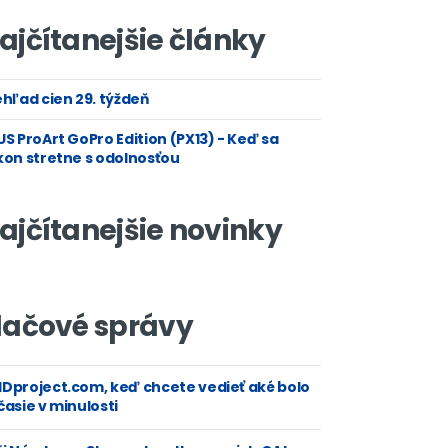
ajčítanejšie články
hľad cien 29. týždeň
S ProArt GoPro Edition (PX13) - Keď sa
kon stretne s odolnosťou
ajčítanejšie novinky
lačové správy
Dproject.com, keď chcete vedieť aké bolo
asie v minulosti