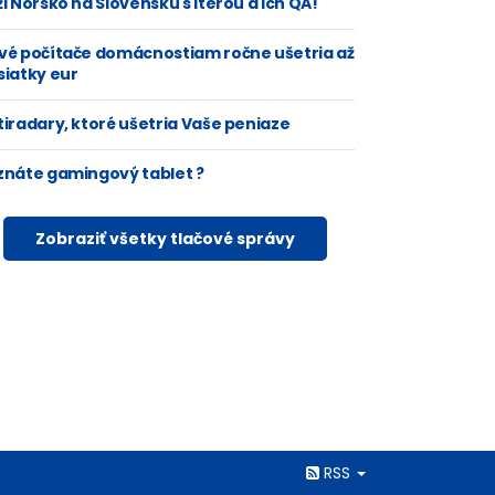
i Nórsko na Slovensku s Iterou a ich QA!
vé počítače domácnostiam ročne ušetria až
siatky eur
tiradary, ktoré ušetria Vaše peniaze
znáte gamingový tablet ?
Zobraziť všetky tlačové správy
Rss
RSS