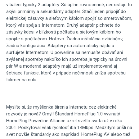
v balení typicky 2 adaptéry. Sú úplne rovnocenné, neexistuje tu
akýsi primárny a sekundárny adaptér. Stačí jeden pripojiť do
elektrickej zásuvky a sieťovým káblom spojiť so smerovačom,
ktorý vás spája s Internetom. Druhý adaptér pichnete do
zásuvky kdesi v blízkosti počítača a sieťovým káblom ho
spojite s počítačom. Hotovo. Žiadna inštalácia ovládačov,
žiadna konfigurácia. Adaptéry sa automaticky nájdu a
surfujete Internetom. U powerline sa nemusíte obávať ani
zvýšenej spotreby nakoľko ich spotreba je typicky na úrovni
pár W a moderné adaptéry majú už implementované aj
šetriace funkcie, ktoré v prípade nečinnosti znížia spotrebu
takmer na nulu.
Myslíte si, že myšlienka šírenia Internetu cez elektrické
rozvody je nová? Omyl! Štandard HomePlug 1.0 vyvinutý
HomePlug Powerline Alliance uzrel svetlo sveta už v roku
2001. Poskytoval však rýchlosť iba 14Mbps. Medzitým prišli na
svet novšie štandardy ako napríklad HomePlug AV alebo tiež