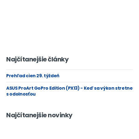
Najčítanejšie články
Prehľad cien 29. týždeň
ASUS ProArt GoPro Edition (PX13) - Keď sa výkon stretne
s odolnosťou
Najčítanejšie novinky