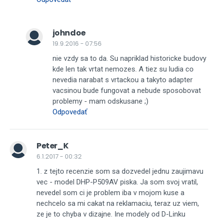
johndoe
19.9.2016 - 07:56
nie vzdy sa to da. Su napriklad historicke budovy
kde len tak vrtat nemozes. A tiez su ludia co
nevedia narabat s vrtackou a takyto adapter
vacsinou bude fungovat a nebude sposobovat
problemy - mam odskusane ;)
Odpovedať
Peter_K
6.1.2017 - 00:32
1. z tejto recenzie som sa dozvedel jednu zaujimavu
vec - model DHP-P509AV piska. Ja som svoj vratil,
nevedel som ci je problem iba v mojom kuse a
nechcelo sa mi cakat na reklamaciu, teraz uz viem,
ze je to chyba v dizajne. Ine modely od D-Linku