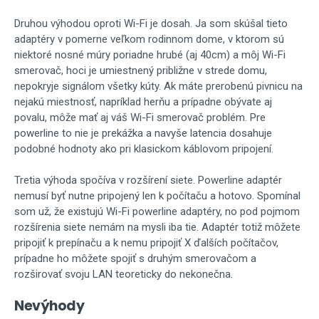
Druhou výhodou oproti Wi-Fi je dosah. Ja som skúšal tieto
adaptéry v pomerne veľkom rodinnom dome, v ktorom sú
niektoré nosné múry poriadne hrubé (aj 40cm) a môj Wi-Fi
smerovač, hoci je umiestnený približne v strede domu,
nepokryje signálom všetky kúty. Ak máte prerobenú pivnicu na
nejakú miestnosť, napríklad herňu a prípadne obývate aj
povalu, môže mať aj váš Wi-Fi smerovač problém. Pre
powerline to nie je prekážka a navyše latencia dosahuje
podobné hodnoty ako pri klasickom káblovom pripojení.
Tretia výhoda spočíva v rozšírení siete. Powerline adaptér
nemusí byť nutne pripojený len k počítaču a hotovo. Spomínal
som už, že existujú Wi-Fi powerline adaptéry, no pod pojmom
rozšírenia siete nemám na mysli iba tie. Adaptér totiž môžete
pripojiť k prepínaču a k nemu pripojiť X ďalších počítačov,
prípadne ho môžete spojiť s druhým smerovačom a
rozširovať svoju LAN teoreticky do nekonečna.
Nevýhody