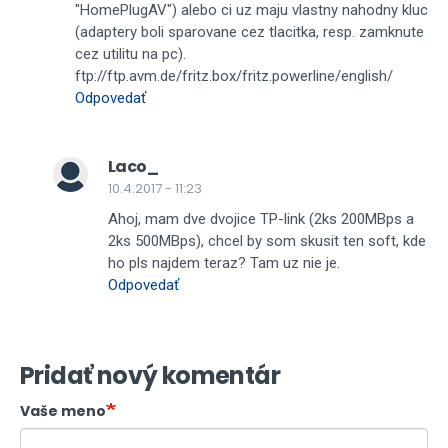
"HomePlugAV") alebo ci uz maju vlastny nahodny kluc
(adaptery boli sparovane cez tlacitka, resp. zamknute
cez utilitu na pc).
ftp://ftp.avm.de/fritz.box/fritz.powerline/english/
Odpovedať
Laco_
10.4.2017 - 11:23
Ahoj, mam dve dvojice TP-link (2ks 200MBps a
2ks 500MBps), chcel by som skusit ten soft, kde
ho pls najdem teraz? Tam uz nie je.
Odpovedať
Pridať nový komentár
Vaše meno