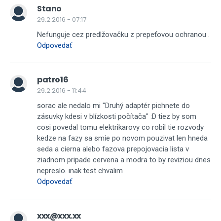
Stano
29.2.2016 - 07:17
Nefunguje cez predlžovačku z prepeťovou ochranou .
Odpovedať
patro16
29.2.2016 - 11:44
sorac ale nedalo mi "Druhý adaptér pichnete do
zásuvky kdesi v blízkosti počítača" :D tiez by som
cosi povedal tomu elektrikarovy co robil tie rozvody
kedze na fazy sa smie po novom pouzivat len hneda
seda a cierna alebo fazova prepojovacia lista v
ziadnom pripade cervena a modra to by reviziou dnes
nepreslo. inak test chvalim
Odpovedať
xxx@xxx.xx