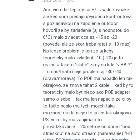
28.2.2016 - 10:16
Ano viem tie teploty su +/- vsade rovnake ...
ale ked som predajcu/vyrobcu konfrontoval
s poziadavkou na zapojenie outdoor =
hovoril ze by zariadenie (aj s hodnotou do
0°C) malo zvladat cca az -15 az -20
(povedal ale ze skor treba ratat s -10 max).
No lenze problem je ten ze aj keby
teoreticky malo zvladnut -10 (-20) je to
realne a taketo "slabe" zimy su kde "v BA ?"
... u nas/brata nieje problem aj -30/-40
(orava/morava). To POE ma napadlo len tak
okrajovo, ze znova tahat 2 kable ... ked by to
teoreticky malo byt nieco ako POE adapter
samo o sebe ... tak ma len napadlo ze ci by
to takto neslo (na tych mojich taka
moznost urcite nieje) to ja len tak okrajovo.
PS: velmi by ma zaujimalo to
prevadzkovanie ... 20metrov od domu "pod
strieskou" na auto stream (nahravanie) fHD