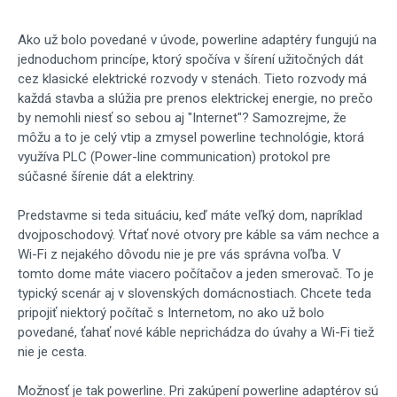
Ako už bolo povedané v úvode, powerline adaptéry fungujú na
jednoduchom princípe, ktorý spočíva v šírení užitočných dát
cez klasické elektrické rozvody v stenách. Tieto rozvody má
každá stavba a slúžia pre prenos elektrickej energie, no prečo
by nemohli niesť so sebou aj "Internet"? Samozrejme, že
môžu a to je celý vtip a zmysel powerline technológie, ktorá
využíva PLC (Power-line communication) protokol pre
súčasné šírenie dát a elektriny.
Predstavme si teda situáciu, keď máte veľký dom, napríklad
dvojposchodový. Vŕtať nové otvory pre káble sa vám nechce a
Wi-Fi z nejakého dôvodu nie je pre vás správna voľba. V
tomto dome máte viacero počítačov a jeden smerovač. To je
typický scenár aj v slovenských domácnostiach. Chcete teda
pripojiť niektorý počítač s Internetom, no ako už bolo
povedané, ťahať nové káble neprichádza do úvahy a Wi-Fi tiež
nie je cesta.
Možnosť je tak powerline. Pri zakúpení powerline adaptérov sú