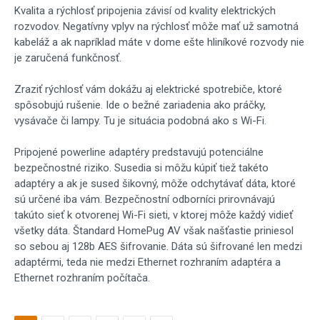
Kvalita a rýchlosť pripojenia závisí od kvality elektrických
rozvodov. Negatívny vplyv na rýchlosť môže mať už samotná
kabeláž a ak napríklad máte v dome ešte hliníkové rozvody nie
je zaručená funkčnosť.
Zraziť rýchlosť vám dokážu aj elektrické spotrebiče, ktoré
spôsobujú rušenie. Ide o bežné zariadenia ako práčky,
vysávače či lampy. Tu je situácia podobná ako s Wi-Fi.
Pripojené powerline adaptéry predstavujú potenciálne
bezpečnostné riziko. Susedia si môžu kúpiť tiež takéto
adaptéry a ak je sused šikovný, môže odchytávať dáta, ktoré
sú určené iba vám. Bezpečnostní odborníci prirovnávajú
takúto sieť k otvorenej Wi-Fi sieti, v ktorej môže každý vidieť
všetky dáta. Štandard HomePug AV však našťastie priniesol
so sebou aj 128b AES šifrovanie. Dáta sú šifrované len medzi
adaptérmi, teda nie medzi Ethernet rozhraním adaptéra a
Ethernet rozhraním počítača.