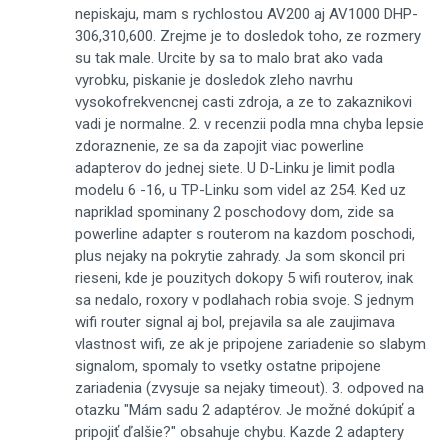
nepiskaju, mam s rychlostou AV200 aj AV1000 DHP-
306,310,600. Zrejme je to dosledok toho, ze rozmery
su tak male. Urcite by sa to malo brat ako vada
vyrobku, piskanie je dosledok zleho navrhu
vysokofrekvencnej casti zdroja, a ze to zakaznikovi
vadi je normalne. 2. v recenzii podla mna chyba lepsie
zdoraznenie, ze sa da zapojit viac powerline
adapterov do jednej siete. U D-Linku je limit podla
modelu 6 -16, u TP-Linku som videl az 254. Ked uz
napriklad spominany 2 poschodovy dom, zide sa
powerline adapter s routerom na kazdom poschodi,
plus nejaky na pokrytie zahrady. Ja som skoncil pri
rieseni, kde je pouzitych dokopy 5 wifi routerov, inak
sa nedalo, roxory v podlahach robia svoje. S jednym
wifi router signal aj bol, prejavila sa ale zaujimava
vlastnost wifi, ze ak je pripojene zariadenie so slabym
signalom, spomaly to vsetky ostatne pripojene
zariadenia (zvysuje sa nejaky timeout). 3. odpoved na
otazku "Mám sadu 2 adaptérov. Je možné dokúpiť a
pripojiť ďalšie?" obsahuje chybu. Kazde 2 adaptery