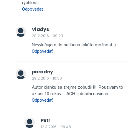
rýchlosti.
Odpovedať
Vladys
28.2.2016 - 09:23
Nevylučujem do budúcna takúto možnosť :)
Odpovedať
paradny
29.2.2016 - 10:30
Autor clanku sa zrejme zobudil !!!! Pouzivam to
uz asi 10 rokov......ACH ti debilni novinari.....
Odpovedať
Petr
12.3.2016 - 08:45