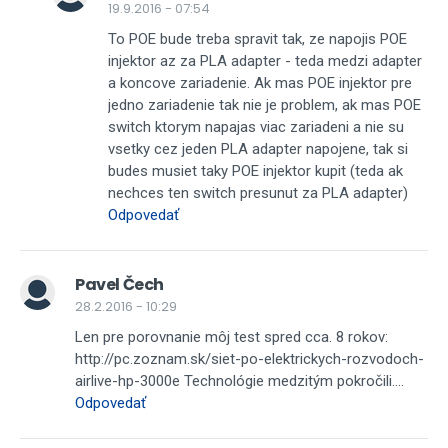
19.9.2016 - 07:54
To POE bude treba spravit tak, ze napojis POE
injektor az za PLA adapter - teda medzi adapter
a koncove zariadenie. Ak mas POE injektor pre
jedno zariadenie tak nie je problem, ak mas POE
switch ktorym napajas viac zariadeni a nie su
vsetky cez jeden PLA adapter napojene, tak si
budes musiet taky POE injektor kupit (teda ak
nechces ten switch presunut za PLA adapter)
Odpovedať
Pavel Čech
28.2.2016 - 10:29
Len pre porovnanie môj test spred cca. 8 rokov:
http://pc.zoznam.sk/siet-po-elektrickych-rozvodoch-
airlive-hp-3000e Technológie medzitým pokročili....
Odpovedať