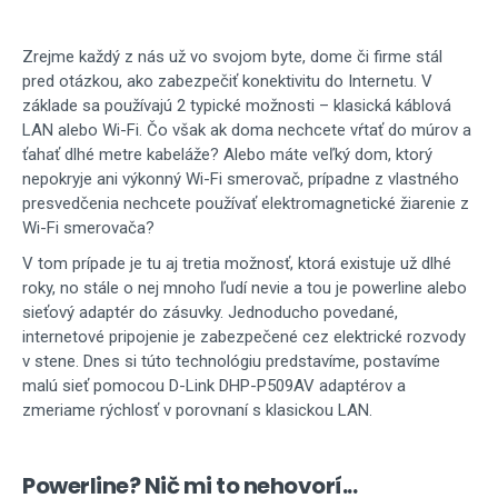
Zrejme každý z nás už vo svojom byte, dome či firme stál
pred otázkou, ako zabezpečiť konektivitu do Internetu. V
základe sa používajú 2 typické možnosti – klasická káblová
LAN alebo Wi-Fi. Čo však ak doma nechcete vŕtať do múrov a
ťahať dlhé metre kabeláže? Alebo máte veľký dom, ktorý
nepokryje ani výkonný Wi-Fi smerovač, prípadne z vlastného
presvedčenia nechcete používať elektromagnetické žiarenie z
Wi-Fi smerovača?
V tom prípade je tu aj tretia možnosť, ktorá existuje už dlhé
roky, no stále o nej mnoho ľudí nevie a tou je powerline alebo
sieťový adaptér do zásuvky. Jednoducho povedané,
internetové pripojenie je zabezpečené cez elektrické rozvody
v stene. Dnes si túto technológiu predstavíme, postavíme
malú sieť pomocou D-Link DHP-P509AV adaptérov a
zmeriame rýchlosť v porovnaní s klasickou LAN.
Powerline? Nič mi to nehovorí...