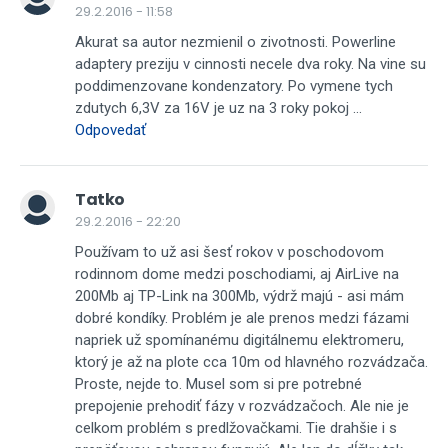
29.2.2016 - 11:58
Akurat sa autor nezmienil o zivotnosti. Powerline
adaptery preziju v cinnosti necele dva roky. Na vine su
poddimenzovane kondenzatory. Po vymene tych
zdutych 6,3V za 16V je uz na 3 roky pokoj ...
Odpovedať
Tatko
29.2.2016 - 22:20
Používam to už asi šesť rokov v poschodovom
rodinnom dome medzi poschodiami, aj AirLive na
200Mb aj TP-Link na 300Mb, výdrž majú - asi mám
dobré kondíky. Problém je ale prenos medzi fázami
napriek už spomínanému digitálnemu elektromeru,
ktorý je až na plote cca 10m od hlavného rozvádzača.
Proste, nejde to. Musel som si pre potrebné
prepojenie prehodiť fázy v rozvádzačoch. Ale nie je
celkom problém s predlžovačkami. Tie drahšie i s