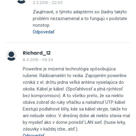
2.3.2016 - 22:03
Zaujímavé, s týmito adaptérmi so žiadny takýto
problém nezaznamenal a to fungujú v podstate
nonstop.
Odpovedať
Richard_12
8.4.2016 - 09:24
Powerline je mizerná technológia spôsobujúca
rušenie. Rádioamatéri to vedia. Zapojením powerline
vzniká z el. drôtu jedna veľká anténa vysielajúca do
okolia. Kábel je kábel. (Spoľahlivosť a plná rýchlosť
bez kompromisov). A to všetko preto, že sa niekto
obáva zobrať do ruky vŕtačku a natiahnuť UTP kábel.
Existujú podlahové lišty, kde sa kábel skryje, takže ho
ani nebude vidno. V dnešnej dobe ak niekto stavia mal
by myslieť ako v dome poriešiť LAN sieť. (husie krky,
zásuvky v každej izbe,..atď.).
Odpovedať