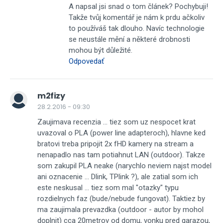
A napsal jsi snad o tom článek? Pochybuji!
Takže tvůj komentář je nám k prdu ačkoliv
to používáš tak dlouho. Navíc technologie
se neustále mění a některé drobnosti
mohou být důležité.
Odpovedať
m2fizy
28.2.2016 - 09:30
Zaujimava recenzia ... tiez som uz nespocet krat
uvazoval o PLA (power line adapteroch), hlavne ked
bratovi treba pripojit 2x fHD kamery na stream a
nenapadlo nas tam potiahnut LAN (outdoor). Takze
som zakupil PLA neake (narychlo neviem najst model
ani oznacenie ... Dlink, TPlink ?), ale zatial som ich
este neskusal ... tiez som mal "otazky" typu
rozdielnych faz (bude/nebude fungovat). Taktiez by
ma zaujimala prevazdka (outdoor - autor by mohol
doplnit) cca 20metrov od domu, vonku pred garazou,