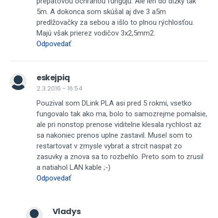
prepäťovou ochranou fungujú. Ale len do dĺžky tak
5m. A dokonca som skúšal aj dve 3 a5m
predlžovačky za sebou a išlo to plnou rýchlosťou.
Majú však prierez vodičov 3x2,5mm2.
Odpovedať
eskejpiq
2.3.2016 - 16:54
Pouzival som DLink PLA asi pred 5 rokmi, vsetko
fungovalo tak ako ma, bolo to samozrejme pomalsie,
ale pri nonstop prenose viditelne klesala rychlost az
sa nakoniec prenos uplne zastavil. Musel som to
restartovat v zmysle vybrat a strcit naspat zo
zasuvky a znova sa to rozbehlo. Preto som to zrusil
a natiahol LAN kable ;-)
Odpovedať
Vladys