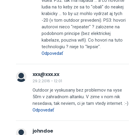
videa. PS2: tak ma napada ... a co hovorite
ludia na to keby ze sa to "obali" do neakej
krabicky ... to by uz mohlo vydrzat aj tych
-20 (v tom outdoor prevedeni). PS3: hovori
autorovi nieco "repeater" ? zalozene na
podobnom principe (bez elektrickej
kabelaze, pouziva wifi). Co hovori na tuto
technologiu ? nieje to "lepsie".
Odpovedať
xxx@xxx.xx
29.2.2016 - 12:01
Outdoor je vyskusany bez problemov na vyse
50m v zahradnom altanku. V zime v nom nik
nesedava, tak neviem, ci je tam vtedy internet. :-)
Odpovedať
johndoe