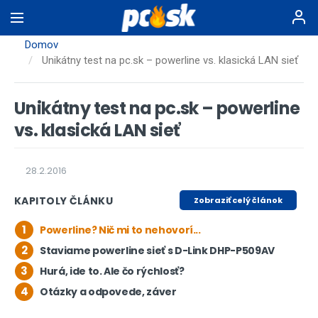
Skočiť
na
hlavný
Domov
obsah
Unikátny test na pc.sk – powerline vs. klasická LAN sieť
Unikátny test na pc.sk – powerline
vs. klasická LAN sieť
28.2.2016
KAPITOLY ČLÁNKU
Zobraziť celý článok
1
Powerline? Nič mi to nehovorí...
2
Staviame powerline sieť s D-Link DHP-P509AV
3
Hurá, ide to. Ale čo rýchlosť?
4
Otázky a odpovede, záver