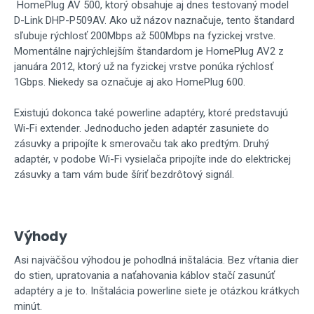
HomePlug AV 500, ktorý obsahuje aj dnes testovaný model
D-Link DHP-P509AV. Ako už názov naznačuje, tento štandard
sľubuje rýchlosť 200Mbps až 500Mbps na fyzickej vrstve.
Momentálne najrýchlejším štandardom je HomePlug AV2 z
januára 2012, ktorý už na fyzickej vrstve ponúka rýchlosť
1Gbps. Niekedy sa označuje aj ako HomePlug 600.
Existujú dokonca také powerline adaptéry, ktoré predstavujú
Wi-Fi extender. Jednoducho jeden adaptér zasuniete do
zásuvky a pripojíte k smerovaču tak ako predtým. Druhý
adaptér, v podobe Wi-Fi vysielača pripojíte inde do elektrickej
zásuvky a tam vám bude šíriť bezdrôtový signál.
Výhody
Asi najväčšou výhodou je pohodlná inštalácia. Bez vŕtania dier
do stien, upratovania a naťahovania káblov stačí zasunúť
adaptéry a je to. Inštalácia powerline siete je otázkou krátkych
minút.