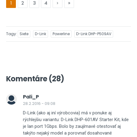
1
2
3
4
Tagy
Siete
D-Link
Powerline
D-Link DHP-P509AV
Komentáre (28)
Pali_P
28.2.2016 - 09:08
D-Link (ako aj iní výrobcovia) má v ponuke aj
rýchlejšiu variantu: D-Link DHP-601AV Starter Kit, kde
je lan port 1Gbps. Bolo by zaujímavé otestovať aj
takýto nejaký model a porovnať dosahované