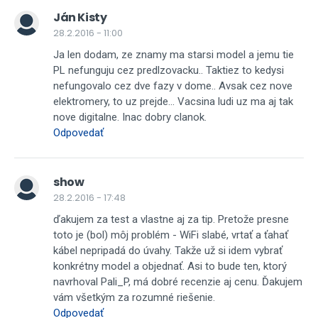
Ján Kisty
28.2.2016 - 11:00
Ja len dodam, ze znamy ma starsi model a jemu tie
PL nefunguju cez predlzovacku.. Taktiez to kedysi
nefungovalo cez dve fazy v dome.. Avsak cez nove
elektromery, to uz prejde... Vacsina ludi uz ma aj tak
nove digitalne. Inac dobry clanok.
Odpovedať
show
28.2.2016 - 17:48
ďakujem za test a vlastne aj za tip. Pretože presne
toto je (bol) môj problém - WiFi slabé, vrtať a ťahať
kábel nepripadá do úvahy. Takže už si idem vybrať
konkrétny model a objednať. Asi to bude ten, ktorý
navrhoval Pali_P, má dobré recenzie aj cenu. Ďakujem
vám všetkým za rozumné riešenie.
Odpovedať