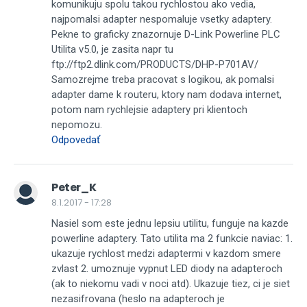
komunikuju spolu takou rychlostou ako vedia,
najpomalsi adapter nespomaluje vsetky adaptery.
Pekne to graficky znazornuje D-Link Powerline PLC
Utilita v5.0, je zasita napr tu
ftp://ftp2.dlink.com/PRODUCTS/DHP-P701AV/
Samozrejme treba pracovat s logikou, ak pomalsi
adapter dame k routeru, ktory nam dodava internet,
potom nam rychlejsie adaptery pri klientoch
nepomozu.
Odpovedať
Peter_K
8.1.2017 - 17:28
Nasiel som este jednu lepsiu utilitu, funguje na kazde
powerline adaptery. Tato utilita ma 2 funkcie naviac: 1.
ukazuje rychlost medzi adaptermi v kazdom smere
zvlast 2. umoznuje vypnut LED diody na adapteroch
(ak to niekomu vadi v noci atd). Ukazuje tiez, ci je siet
nezasifrovana (heslo na adapteroch je