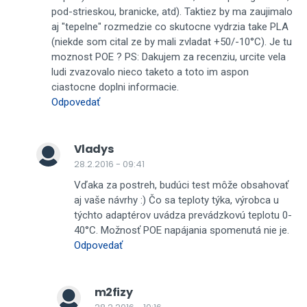
pod-strieskou, branicke, atd). Taktiez by ma zaujimalo
aj "tepelne" rozmedzie co skutocne vydrzia take PLA
(niekde som cital ze by mali zvladat +50/-10°C). Je tu
moznost POE ? PS: Dakujem za recenziu, urcite vela
ludi zvazovalo nieco taketo a toto im aspon
ciastocne doplni informacie.
Odpovedať
Vladys
28.2.2016 - 09:41
Vďaka za postreh, budúci test môže obsahovať
aj vaše návrhy :) Čo sa teploty týka, výrobca u
týchto adaptérov uvádza prevádzkovú teplotu 0-
40°C. Možnosť POE napájania spomenutá nie je.
Odpovedať
m2fizy