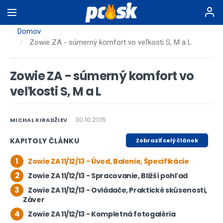
Skočiť
na
hlavný
Domov
obsah
Zowie ZA - súmerný komfort vo veľkosti S, M a L
Zowie ZA - súmerný komfort vo
veľkosti S, M a L
30.10.2015
MICHAL KIRADŽIEV
KAPITOLY ČLÁNKU
Zobraziť celý článok
1
Zowie ZA 11/12/13 - Úvod, Balenie, Špecifikácie
2
Zowie ZA 11/12/13 - Spracovanie, Bližší pohľad
3
Zowie ZA 11/12/13 - Ovládače, Praktické skúsenosti,
Záver
4
Zowie ZA 11/12/13 - Kompletná fotogaléria