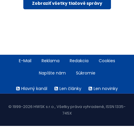
Zobraziť všetky tlačové správy
Footer
E-Mail
Reklama
Redakcia
Cookies
menu
Napíšte nám
Súkromie
Rss
Hlavný kanál
Len články
Len novinky
menu
© 1999-2026 HWSK s.r.o., Všetky práva vyhradené, ISSN 1335-
745X