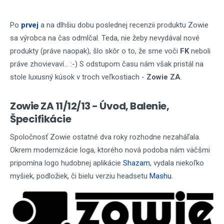
Po
prvej
a na dlhšiu dobu poslednej recenzii produktu Zowie
sa výrobca na čas odmlčal. Teda, nie žeby nevydával nové
produkty (práve naopak), šlo skôr o to, že sme voči
FK
neboli
práve zhovievaví... :-) S odstupom času nám však pristál na
stole luxusný kúsok v troch veľkostiach -
Zowie ZA
.
Zowie ZA 11/12/13 - Úvod, Balenie,
Špecifikácie
Spoločnosť Zowie ostatné dva roky rozhodne nezaháľala.
Okrem modernizácie loga, ktorého nová podoba nám väčšmi
pripomína logo hudobnej aplikácie
Shazam
, vydala niekoľko
myšiek, podložiek, či bielu verziu headsetu
Mashu
.