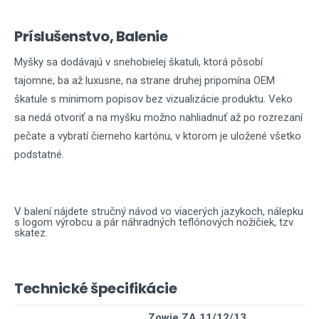
Príslušenstvo, Balenie
Myšky sa dodávajú v snehobielej škatuli, ktorá pôsobí
tajomne, ba až luxusne, na strane druhej pripomína OEM
škatule s minimom popisov bez vizualizácie produktu. Veko
sa nedá otvoriť a na myšku možno nahliadnuť až po rozrezaní
pečate a vybratí čierneho kartónu, v ktorom je uložené všetko
podstatné.
V balení nájdete stručný návod vo viacerých jazykoch, nálepku
s logom výrobcu a pár náhradných teflónových nožičiek, tzv.
skatez.
Technické špecifikácie
Zowie ZA 11/12/13