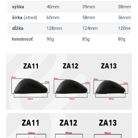
výška
40mm
39mm
38mm
šírka
(stred)
60mm
58mm
56mm
dĺžka
128mm
124mm
120mm
hmotnosť
90g
85g
80g