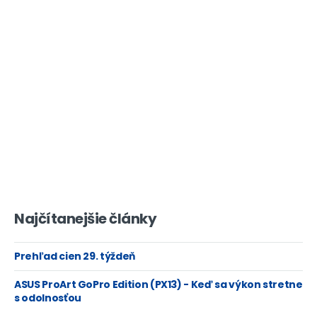
Najčítanejšie články
Prehľad cien 29. týždeň
ASUS ProArt GoPro Edition (PX13) - Keď sa výkon stretne
s odolnosťou