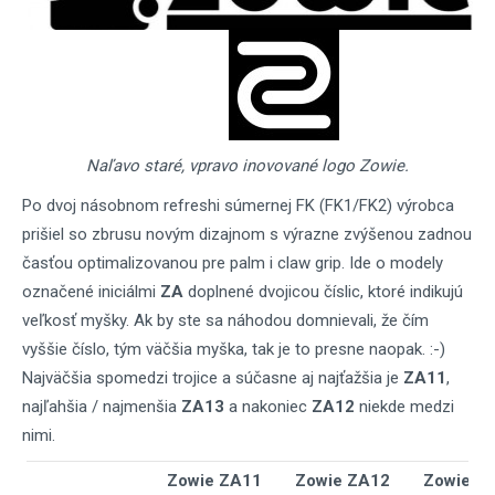
Naľavo staré, vpravo inovované logo Zowie.
Po dvoj násobnom refreshi súmernej FK (FK1/FK2) výrobca
prišiel so zbrusu novým dizajnom s výrazne zvýšenou zadnou
časťou optimalizovanou pre palm i claw grip. Ide o modely
označené iniciálmi
ZA
doplnené dvojicou číslic, ktoré indikujú
veľkosť myšky. Ak by ste sa náhodou domnievali, že čím
vyššie číslo, tým väčšia myška, tak je to presne naopak. :-)
Najväčšia spomedzi trojice a súčasne aj najťažšia je
ZA11
,
najľahšia / najmenšia
ZA13
a nakoniec
ZA12
niekde medzi
nimi.
Zowie ZA11
Zowie ZA12
Zowie Z