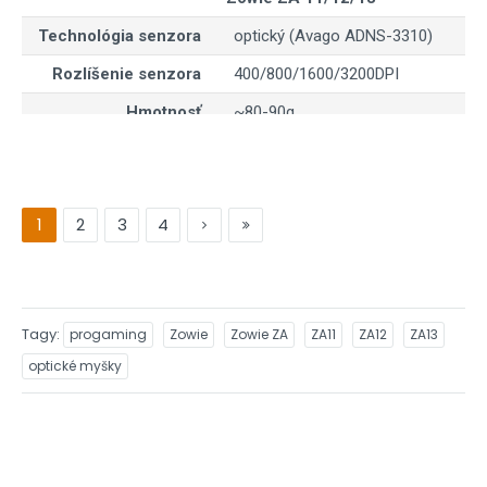
Technológia senzora
optický (Avago ADNS-3310)
Rozlíšenie senzora
400/800/1600/3200DPI
Hmotnosť
~80-90g
Odozva
125-1000Hz
Počet tlačidiel
5, z toho koliesko 1
1
2
3
4
Rozmery
viď tabuľka vyššie
Orientačná cena
~64,99EUR s DPH (odporúčaná kon
Stránka produktu
Zowie ZA 11/12/13
Tagy
progaming
Zowie
Zowie ZA
ZA11
ZA12
ZA13
optické myšky