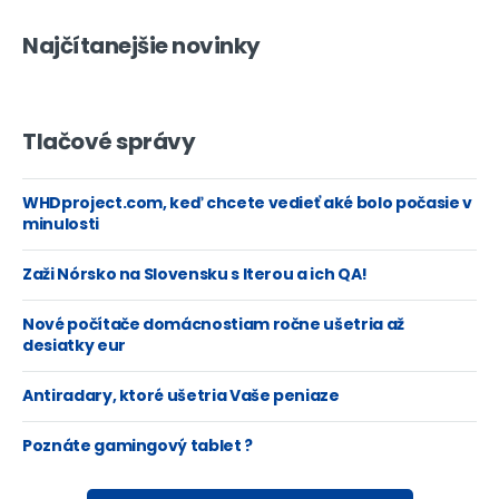
Najčítanejšie novinky
Tlačové správy
WHDproject.com, keď chcete vedieť aké bolo počasie v
minulosti
Zaži Nórsko na Slovensku s Iterou a ich QA!
Nové počítače domácnostiam ročne ušetria až
desiatky eur
Antiradary, ktoré ušetria Vaše peniaze
Poznáte gamingový tablet ?