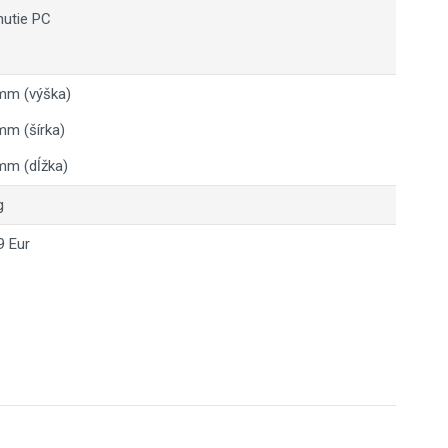
utie PC
mm (výška)
m (šírka)
mm (dĺžka)
g
9 Eur