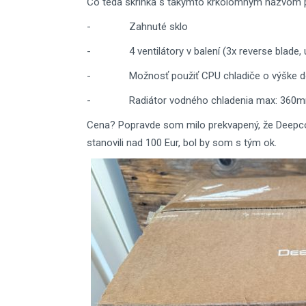
Čo teda skrinka s takýmto krkolomným názvom 
- Zahnuté sklo
- 4 ventilátory v balení (3x reverse blade, 
- Možnosť použiť CPU chladiče o výške 
- Radiátor vodného chladenia max: 360mm v
Cena? Popravde som milo prekvapený, že Deepcool 
stanovili nad 100 Eur, bol by som s tým ok.