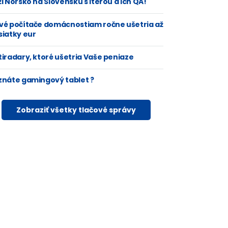
i Nórsko na Slovensku s Iterou a ich QA!
vé počítače domácnostiam ročne ušetria až
siatky eur
tiradary, ktoré ušetria Vaše peniaze
znáte gamingový tablet ?
Zobraziť všetky tlačové správy