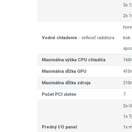
3x 1
2x 
hor
Vodné chladenie
- veľkosť radiátora
bok
spo
Maximálna výška CPU chladiča
160
Maximálna dĺžka GPU
410
Maximálna dĺžka zdroja
210
Počet PCI slotov
7
2x U
1x T
Predný I/O panel
1x m