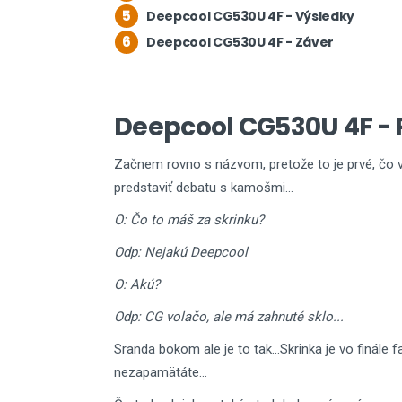
5
Deepcool CG530U 4F - Výsledky
6
Deepcool CG530U 4F - Záver
Deepcool CG530U 4F - P
Začnem rovno s názvom, pretože to je prvé, čo v
predstaviť debatu s kamošmi...
O: Čo to máš za skrinku?
Odp: Nejakú Deepcool
O: Akú?
Odp: CG volačo, ale má zahnuté sklo...
Sranda bokom ale je to tak...Skrinka je vo finále
nezapamätáte...