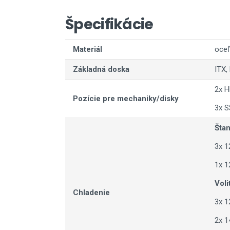
Špecifikácie
Materiál
oceľ
Základná doska
ITX,
2x 
Pozície pre mechaniky/disky
3x 
Štan
3x 
1x 
Voli
Chladenie
3x 
2x 