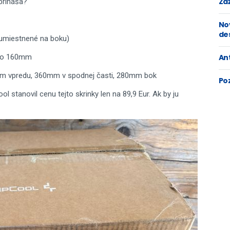
Zaž
prináša?
No
de
umiestnené na boku)
do 160mm
An
predu, 360mm v spodnej časti, 280mm bok
Po
stanovil cenu tejto skrinky len na 89,9 Eur. Ak by ju