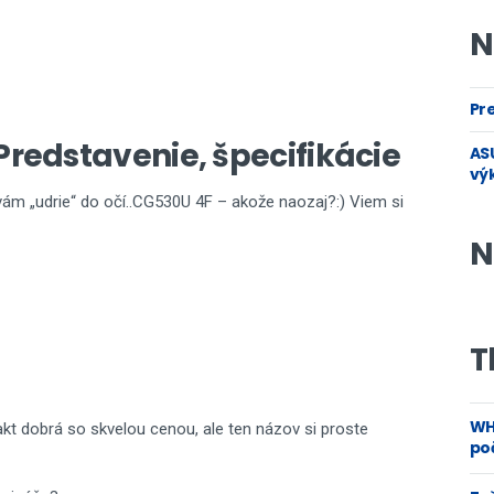
N
Pre
redstavenie, špecifikácie
ASU
vý
ám „udrie“ do očí..CG530U 4F – akože naozaj?:) Viem si
N
T
WH
 fakt dobrá so skvelou cenou, ale ten názov si proste
poč