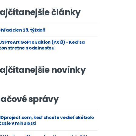
ajčítanejšie články
hľad cien 29. týždeň
S ProArt GoPro Edition (PX13) - Keď sa
kon stretne s odolnosťou
ajčítanejšie novinky
lačové správy
Dproject.com, keď chcete vedieť aké bolo
asie v minulosti