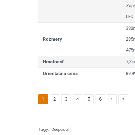
Zapn
LED
380
Rozmery
285m
475
Hmotnosť
7,3k
Orientačná cena
89,9
1
2
3
4
5
6
Tagy
Deepcool