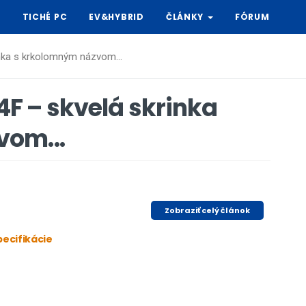
Y
TICHÉ PC
EV&HYBRID
ČLÁNKY
FÓRUM
nka s krkolomným názvom...
F – skvelá skrinka
vom...
Zobraziť celý článok
ecifikácie