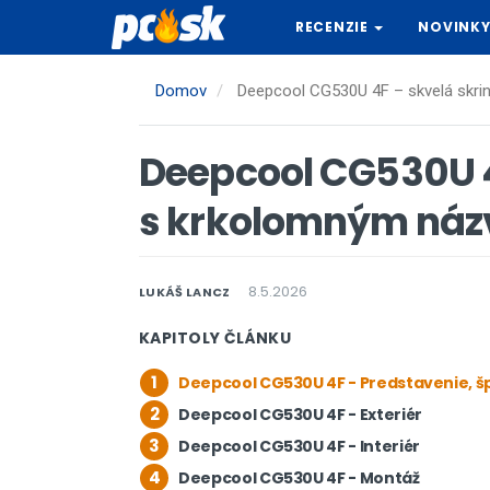
Skočiť
RECENZIE
NOVINK
na
hlavný
obsah
Domov
Deepcool CG530U 4F – skvelá skri
Deepcool CG530U 4
s krkolomným náz
8.5.2026
LUKÁŠ LANCZ
KAPITOLY ČLÁNKU
1
Deepcool CG530U 4F - Predstavenie, šp
2
Deepcool CG530U 4F - Exteriér
3
Deepcool CG530U 4F - Interiér
4
Deepcool CG530U 4F - Montáž