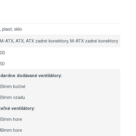
, plast, sklo
 M-ATX, ATX, ATX zadné konektory, M-ATX zadné konektory
HDD
SSD
dardne dodávané ventilátory:
120mm bočné
120mm vzadu
teľné ventilátory:
120mm hore
140mm hore