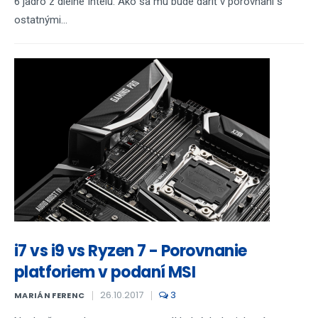
6 jadro z dielne Intelu. Ako sa mu bude dariť v porovnaní s
ostatnými...
i7 vs i9 vs Ryzen 7 - Porovnanie
platforiem v podaní MSI
26.10.2017
3
MARIÁN FERENC