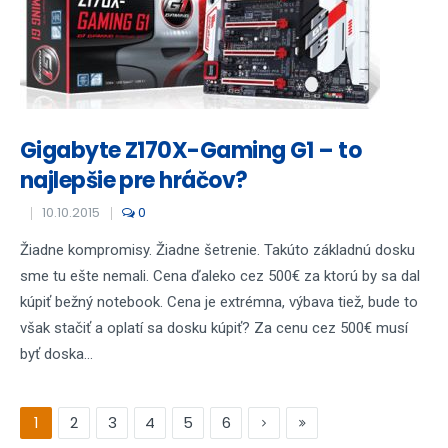
Gigabyte Z170X-Gaming G1 – to
najlepšie pre hráčov?
10.10.2015
0
Žiadne kompromisy. Žiadne šetrenie. Takúto základnú dosku
sme tu ešte nemali. Cena ďaleko cez 500€ za ktorú by sa dal
kúpiť bežný notebook. Cena je extrémna, výbava tiež, bude to
však stačiť a oplatí sa dosku kúpiť? Za cenu cez 500€ musí
byť doska...
1
2
3
4
5
6