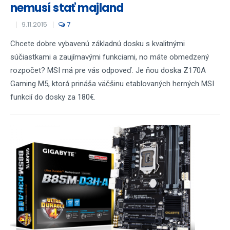
nemusí stať majland
9.11.2015
7
Chcete dobre vybavenú základnú dosku s kvalitnými
súčiastkami a zaujímavými funkciami, no máte obmedzený
rozpočet? MSI má pre vás odpoveď. Je ňou doska Z170A
Gaming M5, ktorá prináša väčšinu etablovaných herných MSI
funkcií do dosky za 180€.