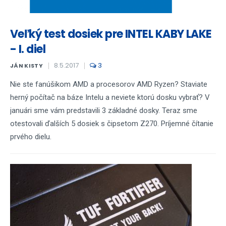
Veľký test dosiek pre INTEL KABY LAKE
- I. diel
8.5.2017
3
JÁN KISTY
Nie ste fanúšikom AMD a procesorov AMD Ryzen? Staviate
herný počítač na báze Intelu a neviete ktorú dosku vybrať? V
januári sme vám predstavili 3 základné dosky. Teraz sme
otestovali ďalších 5 dosiek s čipsetom Z270. Príjemné čítanie
prvého dielu.