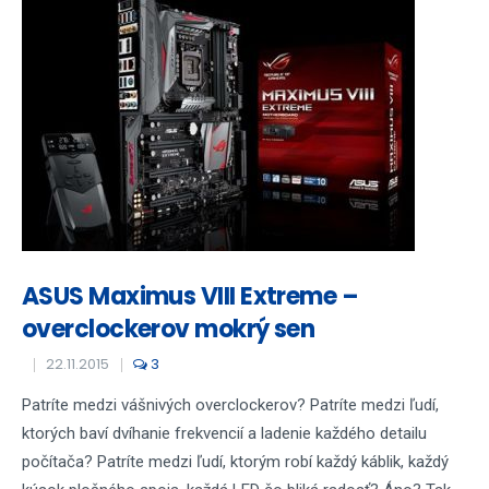
ASUS Maximus VIII Extreme –
overclockerov mokrý sen
22.11.2015
3
Patríte medzi vášnivých overclockerov? Patríte medzi ľudí,
ktorých baví dvíhanie frekvencií a ladenie každého detailu
počítača? Patríte medzi ľudí, ktorým robí každý káblik, každý