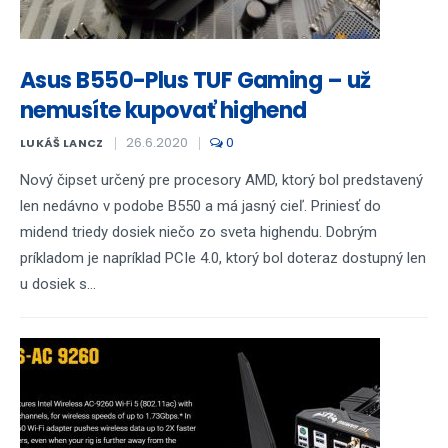
Asus B550-Plus TUF Gaming – už
nemusíte kupovať highend
26.6.2020
0
LUKÁŠ LANCZ
Nový čipset určený pre procesory AMD, ktorý bol predstavený
len nedávno v podobe B550 a má jasný cieľ. Priniesť do
midend triedy dosiek niečo zo sveta highendu. Dobrým
príkladom je napríklad PCIe 4.0, ktorý bol doteraz dostupný len
u dosiek s...