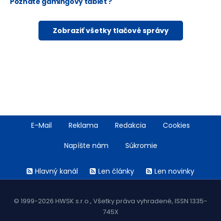
Poznáte gamingový tablet ?
Zobraziť všetky tlačové správy
Footer
E-Mail
Reklama
Redakcia
Cookies
menu
Napíšte nám
Súkromie
Rss
Hlavný kanál
Len články
Len novinky
menu
© 1999-2026 HWSK s.r.o., Všetky práva vyhradené, ISSN 1335-
745X