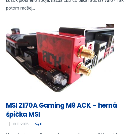
kúsok plošného spoja, každá LED čo bliká radosť? Áno? Tak
potom radšej...
MSI Z170A Gaming M9 ACK – herná
špička MSI
18.11.2015
0