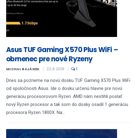
Asus TUF Gaming X570 Plus WiFi –
obrnenec pre nové Ryzeny
22.8.2019
1
MICHAL BAJÁNEK
Dnes sa pozrieme na novú dosku TUF Gaming X570 Plus WiFi
od spoločnosti Asus. Ide o dosku určenú hlavne pre novú
generáciu procesorovom Ryzen. AMD nám nestihli poslať
nový Ryzen procesor a tak som do dosky osadil 1 generáciu
procesora Ryzen 1800X. Na...