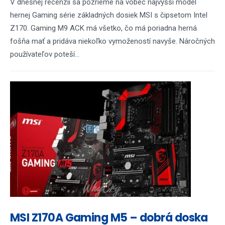
V dnešnej recenzii sa pozrieme na vôbec najvyšší model
hernej Gaming série základných dosiek MSI s čipsetom Intel
Z170. Gaming M9 ACK má všetko, čo má poriadna herná
fošňa mať a pridáva niekoľko vymožeností navyše. Náročných
používateľov poteší...
MSI Z170A Gaming M5 – dobrá doska