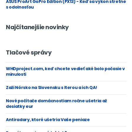
ASUS ProArt GoPro Edition (PX13) - Keď sa výkon stretne
s odolnosťou
Najčítanejšie novinky
Tlačové správy
WHDproject.com, keď chcete vedieť aké bolo počasie v
minulosti
Zaži Nórsko na Slovensku s Iterou a ich QA!
Nové počítače domácnostiam ročne ušetria až
desiatky eur
Antiradary, ktoré ušetria Vaše peniaze