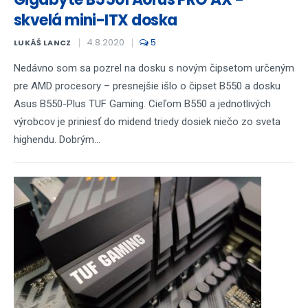
skvelá mini-ITX doska
4.8.2020
5
LUKÁŠ LANCZ
Nedávno som sa pozrel na dosku s novým čipsetom určeným
pre AMD procesory – presnejšie išlo o čipset B550 a dosku
Asus B550-Plus TUF Gaming. Cieľom B550 a jednotlivých
výrobcov je priniesť do midend triedy dosiek niečo zo sveta
highendu. Dobrým...