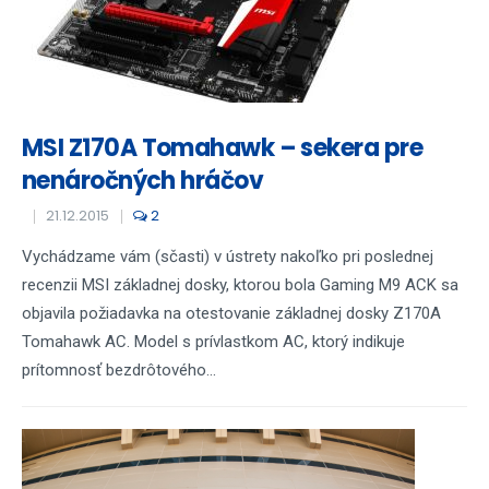
MSI Z170A Tomahawk – sekera pre
nenáročných hráčov
21.12.2015
2
Vychádzame vám (sčasti) v ústrety nakoľko pri poslednej
recenzii MSI základnej dosky, ktorou bola Gaming M9 ACK sa
objavila požiadavka na otestovanie základnej dosky Z170A
Tomahawk AC. Model s prívlastkom AC, ktorý indikuje
prítomnosť bezdrôtového...