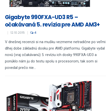
Gigabyte 990FXA-UD3 R5 –
očakávaná 5. revízia pre AMD AM3+
12.10.2015
4
V dnešnej recenzii si na mušku vezmeme netradične po veľmi
dlhej dobe základnú dosku pre AMD platformu. Gigabyte vydal
novú (vraj očakávanú) 5. revíziu ich dosky 990FXA-UD3 a
ponúklo nám ju do testu spolu s procesorom, tak som si
povedal prečo nie...