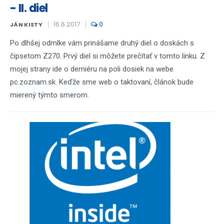
- II. diel
16.6.2017
0
JÁN KISTY
Po dlhšej odmlke vám prinášame druhý diel o doskách s
čipsetom Z270. Prvý diel si môžete prečítať v tomto linku. Z
mojej strany ide o derniéru na poli dosiek na webe
pc.zoznam.sk. Keďže sme web o taktovaní, článok bude
mierený týmto smerom.