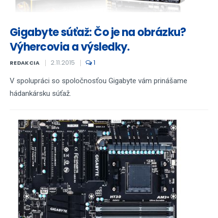
Gigabyte súťaž: Čo je na obrázku?
Výhercovia a výsledky.
2.11.2015
1
REDAKCIA
V spolupráci so spoločnosťou Gigabyte vám prinášame
hádankársku súťaž.