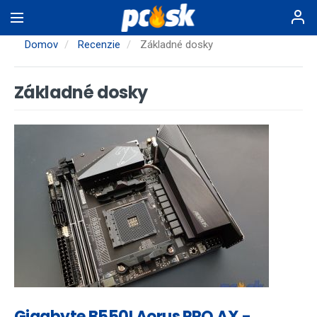
Skočiť
na
hlavný
Domov
Recenzie
Základné dosky
obsah
Základné dosky
Gigabyte B550I Aorus PRO AX -