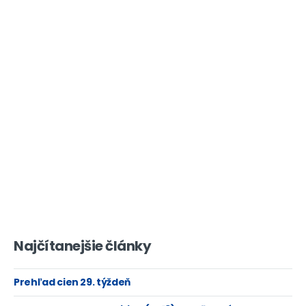
Najčítanejšie články
Prehľad cien 29. týždeň