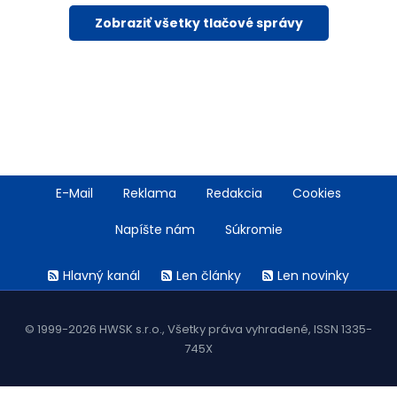
Zobraziť všetky tlačové správy
Footer
E-Mail
Reklama
Redakcia
Cookies
menu
Napíšte nám
Súkromie
Rss
Hlavný kanál
Len články
Len novinky
menu
© 1999-2026 HWSK s.r.o., Všetky práva vyhradené, ISSN 1335-
745X