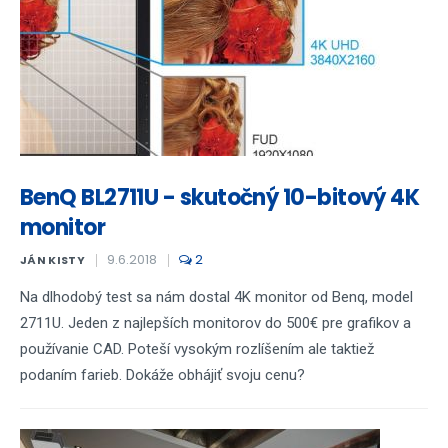
BenQ BL2711U - skutočný 10-bitový 4K
monitor
9.6.2018
2
JÁN KISTY
Na dlhodobý test sa nám dostal 4K monitor od Benq, model
2711U. Jeden z najlepších monitorov do 500€ pre grafikov a
používanie CAD. Poteší vysokým rozlíšením ale taktiež
podaním farieb. Dokáže obhájiť svoju cenu?