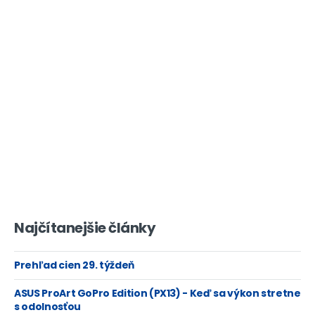
Najčítanejšie články
Prehľad cien 29. týždeň
ASUS ProArt GoPro Edition (PX13) - Keď sa výkon stretne
s odolnosťou