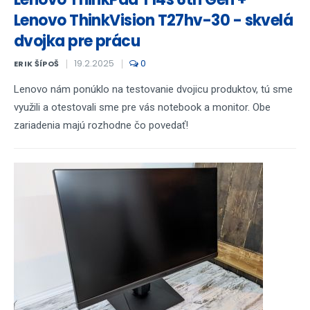
Lenovo ThinkVision T27hv-30 - skvelá
dvojka pre prácu
19.2.2025
0
ERIK ŠÍPOŠ
Lenovo nám ponúklo na testovanie dvojicu produktov, tú sme
využili a otestovali sme pre vás notebook a monitor. Obe
zariadenia majú rozhodne čo povedať!