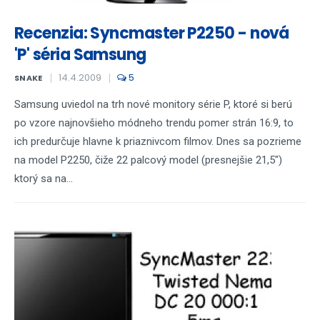
Recenzia: Syncmaster P2250 - nová
'P' séria Samsung
14.4.2009
5
SNAKE
Samsung uviedol na trh nové monitory série P, ktoré si berú
po vzore najnovšieho módneho trendu pomer strán 16:9, to
ich predurčuje hlavne k priaznivcom filmov. Dnes sa pozrieme
na model P2250, čiže 22 palcový model (presnejšie 21,5")
ktorý sa na...