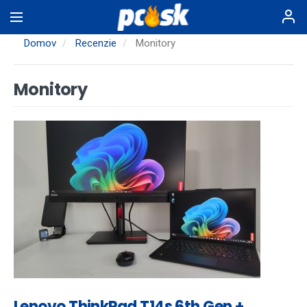
Skočiť
na
hlavný
Domov
Recenzie
Monitory
obsah
Monitory
Lenovo ThinkPad T14s 6th Gen +