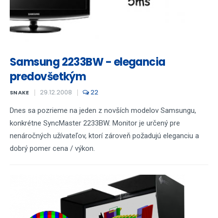
Samsung 2233BW - elegancia
predovšetkým
29.12.2008
22
SNAKE
Dnes sa pozrieme na jeden z novších modelov Samsungu,
konkrétne SyncMaster 2233BW. Monitor je určený pre
nenáročných užívateľov, ktorí zároveň požadujú eleganciu a
dobrý pomer cena / výkon.