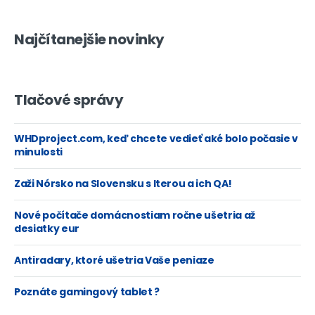
Najčítanejšie novinky
Tlačové správy
WHDproject.com, keď chcete vedieť aké bolo počasie v
minulosti
Zaži Nórsko na Slovensku s Iterou a ich QA!
Nové počítače domácnostiam ročne ušetria až
desiatky eur
Antiradary, ktoré ušetria Vaše peniaze
Poznáte gamingový tablet ?