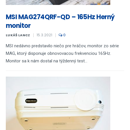
MSI MAG274QRF-QD – 165Hz Herný
monitor
15.3.2021
0
LUKÁŠ LANCZ
MSI nedávno predstavilo niečo pre hráčov, monitor zo série
MAG, ktorý disponuje obnovovacou frekvenciou 165Hz.
Monitor sa k nám dostal na týždenný test...