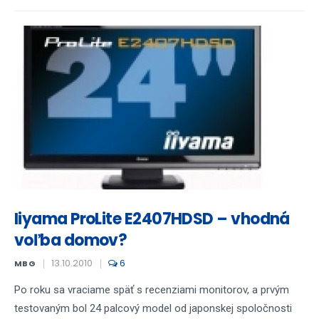
Iiyama ProLite E2407HDSD – vhodná
voľba domov?
13.10.2010
6
MBG
Po roku sa vraciame späť s recenziami monitorov, a prvým
testovaným bol 24 palcový model od japonskej spoločnosti