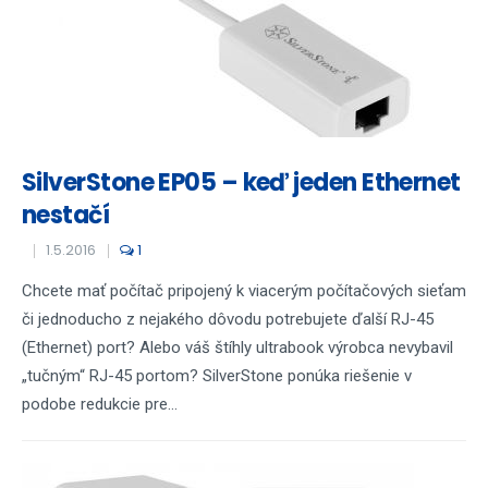
SilverStone EP05 – keď jeden Ethernet
nestačí
1.5.2016
1
Chcete mať počítač pripojený k viacerým počítačových sieťam
či jednoducho z nejakého dôvodu potrebujete ďalší RJ-45
(Ethernet) port? Alebo váš štíhly ultrabook výrobca nevybavil
„tučným“ RJ-45 portom? SilverStone ponúka riešenie v
podobe redukcie pre...