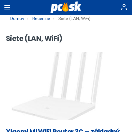
Skočiť
na
hlavný
Domov
Recenzie
Siete (LAN, WiFi)
obsah
Siete (LAN, WiFi)
Xiaomi Mi WiFi Router 3C – základný