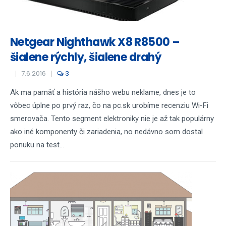
Netgear Nighthawk X8 R8500 –
šialene rýchly, šialene drahý
7.6.2016
3
Ak ma pamäť a história nášho webu neklame, dnes je to
vôbec úplne po prvý raz, čo na pc.sk urobíme recenziu Wi-Fi
smerovača. Tento segment elektroniky nie je až tak populárny
ako iné komponenty či zariadenia, no nedávno som dostal
ponuku na test...