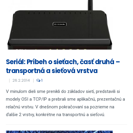
Seriál: Príbeh o sieťach, časť druhá –
transportná a sieťová vrstva
26.2.2014
1
V minulom dieli sme prenikli do základov sietí, predstavili si
modely OSI a TCP/IP a prebrali sme aplikačnú, prezentačnú a
relačnú vrstvu. V dnešnom pokračovaní sa pozrieme na
ďalšie 2 vrstvy, konkrétne na transportnú a sieťovú.