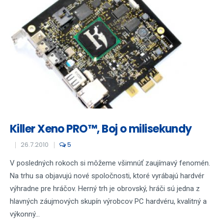
Killer Xeno PRO™, Boj o milisekundy
26.7.2010
5
V posledných rokoch si môžeme všimnúť zaujímavý fenomén.
Na trhu sa objavujú nové spoločnosti, ktoré vyrábajú hardvér
výhradne pre hráčov. Herný trh je obrovský, hráči sú jedna z
hlavných záujmových skupín výrobcov PC hardvéru, kvalitný a
výkonný...