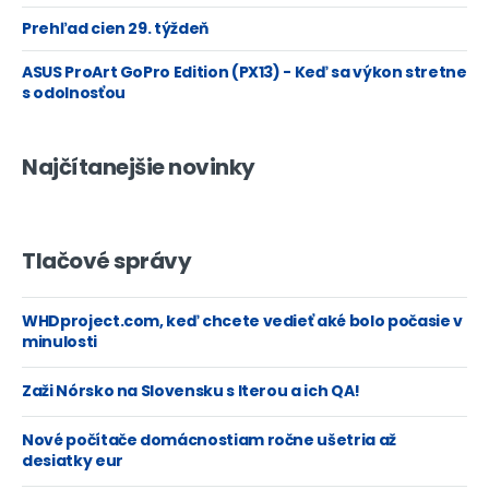
Prehľad cien 29. týždeň
ASUS ProArt GoPro Edition (PX13) - Keď sa výkon stretne
s odolnosťou
Najčítanejšie novinky
Tlačové správy
WHDproject.com, keď chcete vedieť aké bolo počasie v
minulosti
Zaži Nórsko na Slovensku s Iterou a ich QA!
Nové počítače domácnostiam ročne ušetria až
desiatky eur