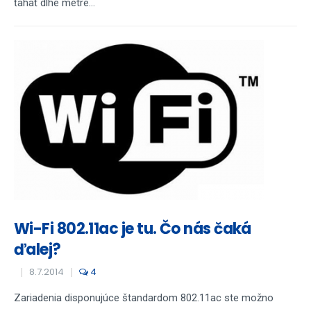
ťahať dlhé metre...
Wi-Fi 802.11ac je tu. Čo nás čaká
ďalej?
8.7.2014
4
Zariadenia disponujúce štandardom 802.11ac ste možno