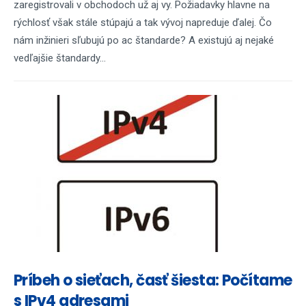
zaregistrovali v obchodoch už aj vy. Požiadavky hlavne na
rýchlosť však stále stúpajú a tak vývoj napreduje ďalej. Čo
nám inžinieri sľubujú po ac štandarde? A existujú aj nejaké
vedľajšie štandardy...
Príbeh o sieťach, časť šiesta: Počítame
s IPv4 adresami