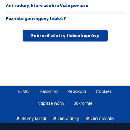
Antiradary, ktoré ušetria Vaše peniaze
Poznáte gamingový tablet ?
Zobraziť všetky tlačové správy
Footer
E-Mail
Reklama
Redakcia
Cookies
menu
Napíšte nám
Súkromie
Rss
Hlavný kanál
Len články
Len novinky
menu