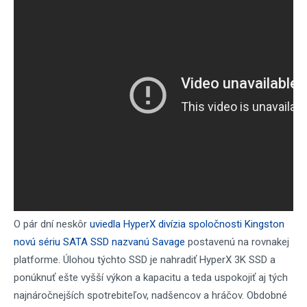
O pár dní neskôr
uviedla HyperX divízia spoločnosti Kingston
novú sériu SATA SSD nazvanú Savage
postavenú na rovnakej
platforme. Úlohou týchto SSD je nahradiť HyperX 3K SSD a
ponúknuť ešte vyšší výkon a kapacitu a teda uspokojiť aj tých
najnáročnejších spotrebiteľov, nadšencov a hráčov. Obdobné