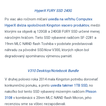
HyperX FURY SSD 240G
Po viac ako ročnom mlčaní
uviedla na veľtrhu Computex
HyperX divízia spoločnosti Kingston viacero produktov
, medzi
ktorými sa objavili aj 120GB a 240GB FURY SSD určené menej
náročným hráčom. Tieto SSD vybavené radičom SF-2281 a
19nm MLC NAND flash Toshiba v podstate predstavovali
náhradu za pôvodné SSD
Now
V300, ktorých výkon bol
degradovaný spomínanou výmenou pamätí.
V310 Desktop/Notebook Bundle
V druhej polovici roka 2014 mala Kingston potrebu dorovnať
konkurenčnú ponuku, a preto
uviedla takmer 1TB SSD
, no
nakoľko bol tento SSD vybavený mizerným radičom
Phison
3108
v kombinácii s 20nm MLC NAND flash Micron, jeho
recenziou sme sa vôbec nezapodievali.