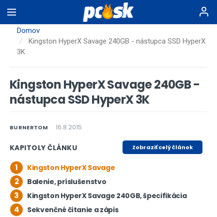
Skočiť
na
hlavný
Domov
obsah
Kingston HyperX Savage 240GB - nástupca SSD HyperX
3K
Kingston HyperX Savage 240GB -
nástupca SSD HyperX 3K
16.8.2015
BURNERTOM
KAPITOLY ČLÁNKU
Zobraziť celý článok
1
Kingston HyperX Savage
2
Balenie, príslušenstvo
3
Kingston HyperX Savage 240GB, špecifikácia
4
Sekvenčné čítanie a zápis