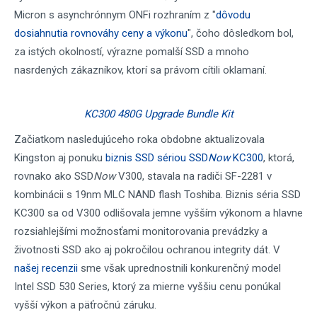
Micron s asynchrónnym ONFi rozhraním z "
dôvodu
dosiahnutia rovnováhy ceny a výkonu
", čoho dôsledkom bol,
za istých okolností, výrazne pomalší SSD a mnoho
nasrdených zákazníkov, ktorí sa právom cítili oklamaní.
KC300 480G Upgrade Bundle Kit
Začiatkom nasledujúceho roka obdobne aktualizovala
Kingston aj ponuku
biznis SSD sériou SSD
Now
KC300
, ktorá,
rovnako ako SSD
Now
V300, stavala na radiči SF-2281 v
kombinácii s 19nm MLC NAND flash Toshiba. Biznis séria SSD
KC300 sa od V300 odlišovala jemne vyšším výkonom a hlavne
rozsiahlejšími možnosťami monitorovania prevádzky a
životnosti SSD ako aj pokročilou ochranou integrity dát. V
našej recenzii
sme však uprednostnili konkurenčný model
Intel SSD 530 Series, ktorý za mierne vyššiu cenu ponúkal
vyšší výkon a päťročnú záruku.