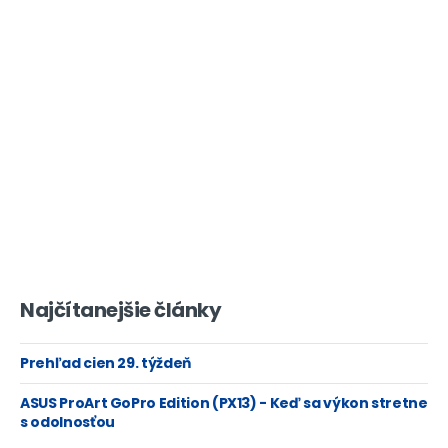
Najčítanejšie články
Prehľad cien 29. týždeň
ASUS ProArt GoPro Edition (PX13) - Keď sa výkon stretne
s odolnosťou