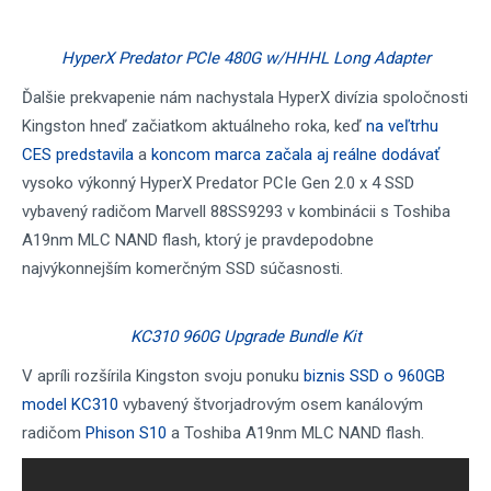
HyperX Predator PCIe 480G w/HHHL Long Adapter
Ďalšie prekvapenie nám nachystala HyperX divízia spoločnosti
Kingston hneď začiatkom aktuálneho roka, keď
na veľtrhu
CES predstavila
a
koncom marca začala aj reálne dodávať
vysoko výkonný HyperX Predator PCIe Gen 2.0 x 4 SSD
vybavený radičom Marvell 88SS9293 v kombinácii s Toshiba
A19nm MLC NAND flash, ktorý je pravdepodobne
najvýkonnejším komerčným SSD súčasnosti.
KC310 960G Upgrade Bundle Kit
V apríli rozšírila Kingston svoju ponuku
biznis SSD o 960GB
model KC310
vybavený štvorjadrovým osem kanálovým
radičom
Phison S10
a Toshiba A19nm MLC NAND flash.