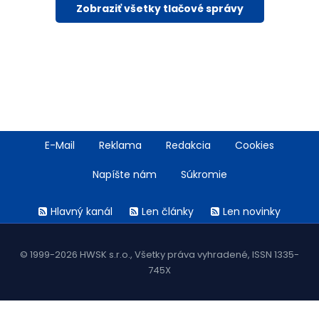
Zobraziť všetky tlačové správy
Footer
E-Mail
Reklama
Redakcia
Cookies
menu
Napíšte nám
Súkromie
Rss
Hlavný kanál
Len články
Len novinky
menu
© 1999-2026 HWSK s.r.o., Všetky práva vyhradené, ISSN 1335-
745X