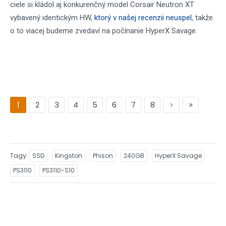
ciele si kládol aj konkurenčný model Corsair Neutron XT
vybavený identickým HW,
ktorý v našej recenzii neuspel
, takže
o to viacej budeme zvedaví na počínanie HyperX Savage.
1
2
3
4
5
6
7
8
Tagy
SSD
Kingston
Phison
240GB
HyperX Savage
PS3110
PS3110-S10