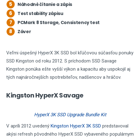
5
Náhodné čítanie a zápis
6
Test stability zápisu
7
PCMark 8 Storage, Consistency test
8
Záver
Veľmi úspešný HyperX 3K SSD bol kľúčovou súčasťou ponuky
SSD Kingston od roku 2012. S príchodom SSD Savage
Kingston ponúka ešte vyšší výkon a kapacitu aby uspokojil aj
tých najnáročnejších spotrebiteľov, nadšencov a hráčov.
Kingston HyperX Savage
HyperX 3K SSD Upgrade Bundle Kit
V apríli 2012 uvedený
Kingston HyperX 3K SSD
predstavoval
akýsi refresh pôvodného HyperX SSD vybaveného populárnym