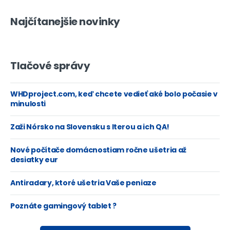
Najčítanejšie novinky
Tlačové správy
WHDproject.com, keď chcete vedieť aké bolo počasie v
minulosti
Zaži Nórsko na Slovensku s Iterou a ich QA!
Nové počítače domácnostiam ročne ušetria až
desiatky eur
Antiradary, ktoré ušetria Vaše peniaze
Poznáte gamingový tablet ?