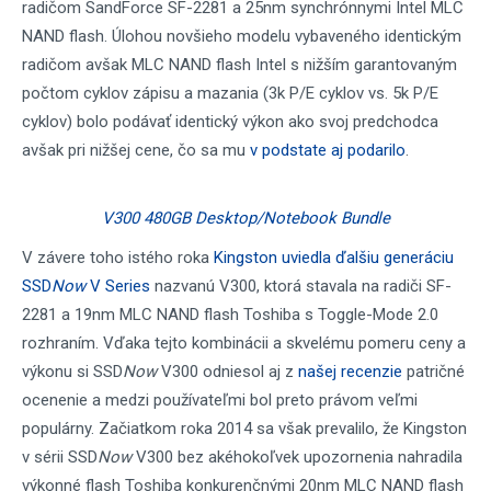
radičom SandForce SF-2281 a 25nm synchrónnymi Intel MLC
NAND flash. Úlohou novšieho modelu vybaveného identickým
radičom avšak MLC NAND flash Intel s nižším garantovaným
počtom cyklov zápisu a mazania (3k P/E cyklov vs. 5k P/E
cyklov) bolo podávať identický výkon ako svoj predchodca
avšak pri nižšej cene, čo sa mu
v podstate aj podarilo
.
V300 480GB Desktop/Notebook Bundle
V závere toho istého roka
Kingston uviedla ďalšiu generáciu
SSD
Now
V Series
nazvanú V300, ktorá stavala na radiči SF-
2281 a 19nm MLC NAND flash Toshiba s Toggle-Mode 2.0
rozhraním. Vďaka tejto kombinácii a skvelému pomeru ceny a
výkonu si SSD
Now
V300 odniesol aj z
našej recenzie
patričné
ocenenie a medzi používateľmi bol preto právom veľmi
populárny. Začiatkom roka 2014 sa však prevalilo, že Kingston
v sérii SSD
Now
V300 bez akéhokoľvek upozornenia nahradila
výkonné flash Toshiba konkurenčnými 20nm MLC NAND flash